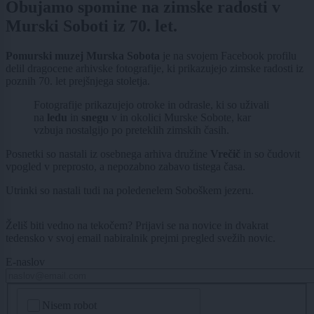
Obujamo spomine na zimske radosti v
Murski Soboti iz 70. let.
Pomurski muzej Murska Sobota
je na svojem Facebook profilu
delil dragocene arhivske fotografije, ki prikazujejo zimske radosti iz
poznih 70. let prejšnjega stoletja.
Fotografije prikazujejo otroke in odrasle, ki so uživali
na
ledu
in
snegu
v in okolici Murske Sobote, kar
vzbuja nostalgijo po preteklih zimskih časih.
Posnetki so nastali iz osebnega arhiva družine
Vrečič
in so čudovit
vpogled v preprosto, a nepozabno zabavo tistega časa.
Utrinki so nastali tudi na poledenelem Soboškem jezeru.
Želiš biti vedno na tekočem? Prijavi se na novice in dvakrat
tedensko v svoj email nabiralnik prejmi pregled svežih novic.
E-naslov
CAPTCHA
Nisem robot