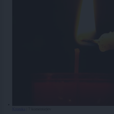
Kronika
|
7 komentarjev