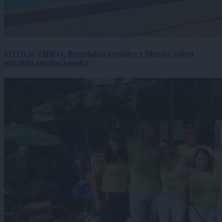
FOTO in VIDEO: Brezplačna osvežitev v Murski Soboti
privabila številne kopalce