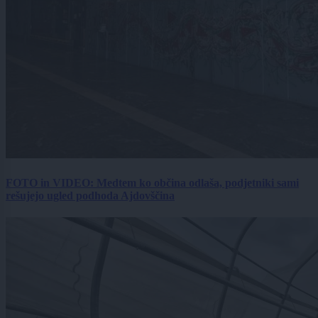
FOTO in VIDEO: Medtem ko občina odlaša, podjetniki sami
rešujejo ugled podhoda Ajdovščina