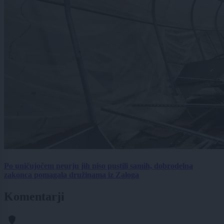
Po uničujočem neurju jih niso pustili samih, dobrodelna
zakonca pomagala družinama iz Zaloga
Komentarji