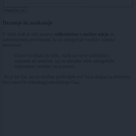
Naročite se
Drsanje in sankanje
V tistih letih je bila narava
velikodušna s snežno odejo
in
zamrznjenimi površinami, ki so omogočale različne zimske
aktivnosti.
Otroci so drsali po ledu, starši pa so se pridružili s
sankami ali smučmi, saj so takratne zime omogočale
nepozabne trenutke na prostem.
To je bil čas, ko so družine preživljale več časa skupaj na prostem,
brez motečih tehnologij današnjega časa.