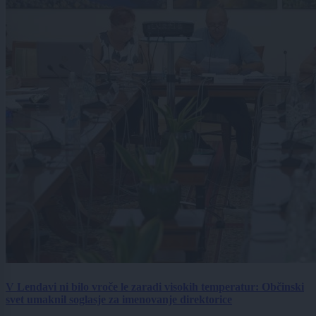
V Lendavi ni bilo vroče le zaradi visokih temperatur: Občinski
svet umaknil soglasje za imenovanje direktorice