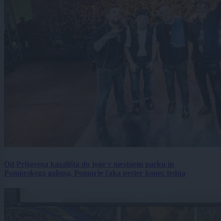
Od Prljavega kazališta do joge v mestnem parku in
Pomurskega galopa, Pomurje čaka pester konec tedna