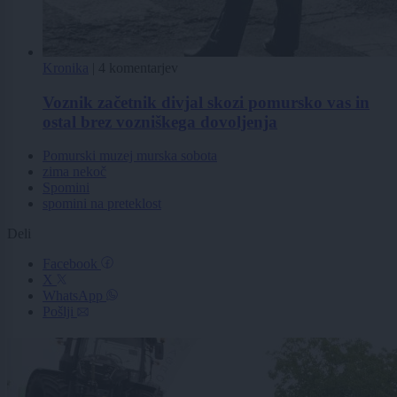
Kronika
|
4 komentarjev
Voznik začetnik divjal skozi pomursko vas in
ostal brez vozniškega dovoljenja
Pomurski muzej murska sobota
zima nekoč
Spomini
spomini na preteklost
Deli
Facebook
X
WhatsApp
Pošlji