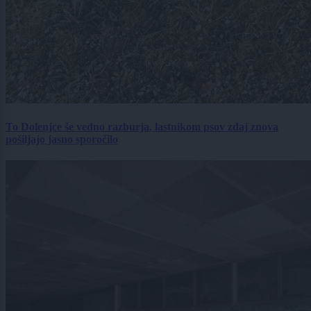
To Dolenjce še vedno razburja, lastnikom psov zdaj znova
pošiljajo jasno sporočilo