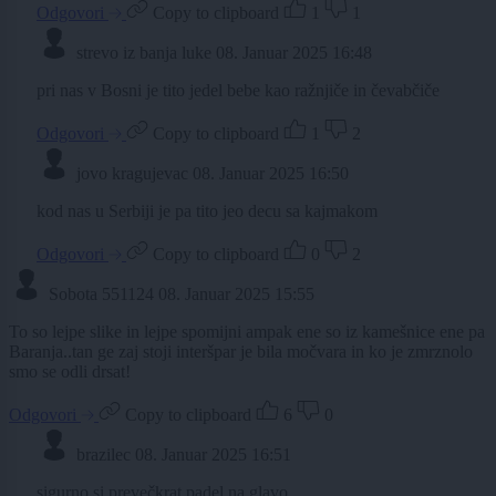
Odgovori
Copy to clipboard
1
1
strevo iz banja luke
08. Januar 2025 16:48
pri nas v Bosni je tito jedel bebe kao ražnjiče in čevabčiče
Odgovori
Copy to clipboard
1
2
jovo kragujevac
08. Januar 2025 16:50
kod nas u Serbiji je pa tito jeo decu sa kajmakom
Odgovori
Copy to clipboard
0
2
Sobota 551124
08. Januar 2025 15:55
To so lejpe slike in lejpe spomijni ampak ene so iz kamešnice ene pa
Baranja..tan ge zaj stoji interšpar je bila močvara in ko je zmrznolo
smo se odli drsat!
Odgovori
Copy to clipboard
6
0
brazilec
08. Januar 2025 16:51
sigurno si prevečkrat padel na glavo