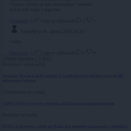
*žaljiva vsebina je bila odstranjena* mamino
ki ti je bilo lepše v jugovini
Odgovori
Copy to clipboard
1
5
Toporišič jr
08. Januar 2025 20:20
Graba
Odgovori
Copy to clipboard
0
0
Zadnje objavljeno
V živo
Kronika
13 minut nazaj
Aretacija Slovenca na Hrvaškem: V ozadju skoraj 3 milijoni evrov in 380
kilogramov kokaina
Globalno
eno uro nazaj
VIDEO: Policist v morje vrgel psa, policija nato pojasnila dogajanje
Kronika
2 uri nazaj
FOTO: Z gliserjem v obalo pri Krku, dva poškodovana končala v bolnišnici