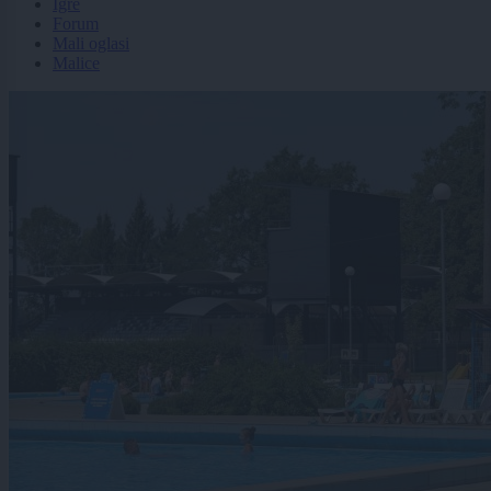
Igre
Forum
Mali oglasi
Malice