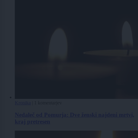
Kronika
|
1 komentarjev
Nedaleč od Pomurja: Dve ženski najdeni mrtvi,
kraj pretresen