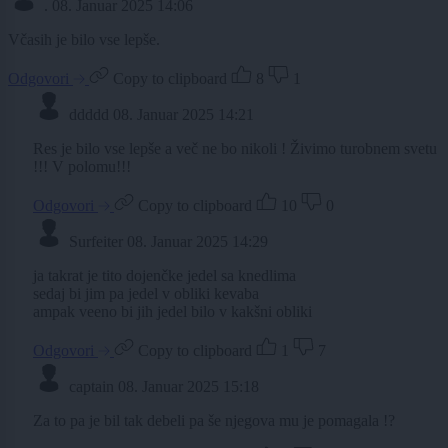
.
08. Januar 2025 14:06
Včasih je bilo vse lepše.
Odgovori
Copy to clipboard
8
1
ddddd
08. Januar 2025 14:21
Res je bilo vse lepše a več ne bo nikoli ! Živimo turobnem svetu
!!! V polomu!!!
Odgovori
Copy to clipboard
10
0
Surfeiter
08. Januar 2025 14:29
ja takrat je tito dojenčke jedel sa knedlima
sedaj bi jim pa jedel v obliki kevaba
ampak veeno bi jih jedel bilo v kakšni obliki
Odgovori
Copy to clipboard
1
7
captain
08. Januar 2025 15:18
Za to pa je bil tak debeli pa še njegova mu je pomagala !?