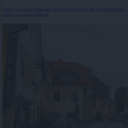
Umor avstrijske vplivnice, katere truplo so našli pri Majšperku,
dobiva nove razsežnosti