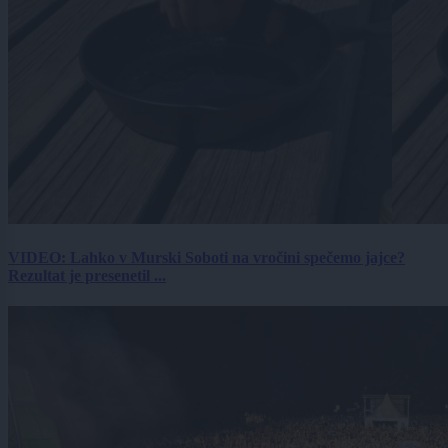
VIDEO: Lahko v Murski Soboti na vročini spečemo jajce?
Rezultat je presenetil ...