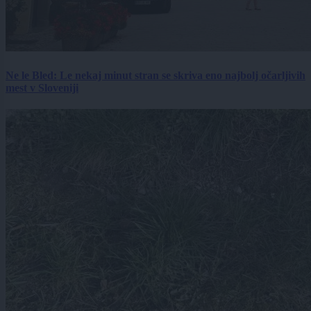
Ne le Bled: Le nekaj minut stran se skriva eno najbolj očarljivih
mest v Sloveniji