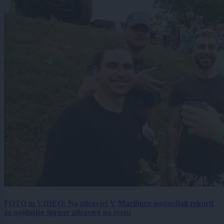
FOTO in VIDEO: Na zdravje! V Mariboru postavljali rekord
za najdaljšo špricer zdravico na svetu