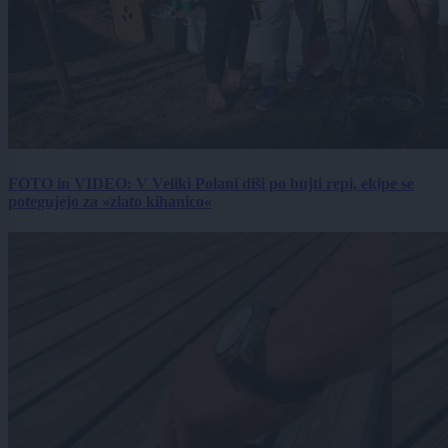
FOTO in VIDEO: V Veliki Polani diši po bujti repi, ekipe se
potegujejo za »zlato kihanico«