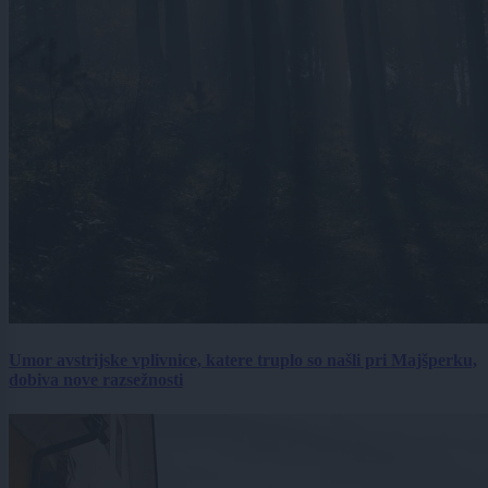
Umor avstrijske vplivnice, katere truplo so našli pri Majšperku,
dobiva nove razsežnosti