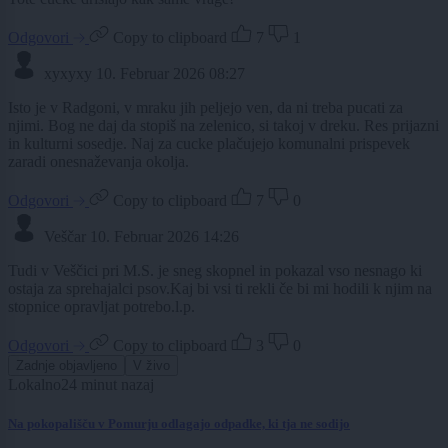
Odgovori
Copy to clipboard
7
1
xyxyxy
10. Februar 2026 08:27
Isto je v Radgoni, v mraku jih peljejo ven, da ni treba pucati za
njimi. Bog ne daj da stopiš na zelenico, si takoj v dreku. Res prijazni
in kulturni sosedje. Naj za cucke plačujejo komunalni prispevek
zaradi onesnaževanja okolja.
Odgovori
Copy to clipboard
7
0
Veščar
10. Februar 2026 14:26
Tudi v Veščici pri M.S. je sneg skopnel in pokazal vso nesnago ki
ostaja za sprehajalci psov.Kaj bi vsi ti rekli če bi mi hodili k njim na
stopnice opravljat potrebo.l.p.
Odgovori
Copy to clipboard
3
0
Zadnje objavljeno
V živo
Lokalno
24 minut nazaj
Na pokopališču v Pomurju odlagajo odpadke, ki tja ne sodijo