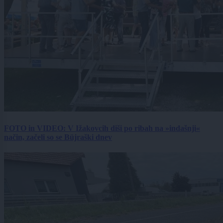
FOTO in VIDEO: V Ižakovcih diši po ribah na »indašnji«
način, začeli so se Büjraški dnev