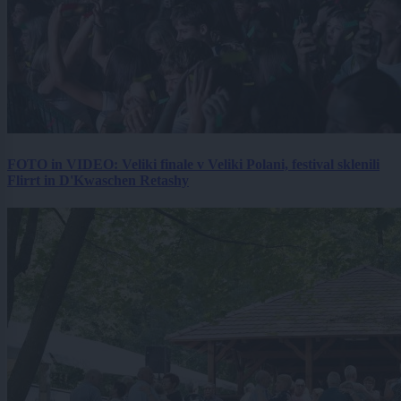
FOTO in VIDEO: Veliki finale v Veliki Polani, festival sklenili
Flirrt in D'Kwaschen Retashy