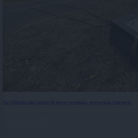
Na Tišinski ulici postavili števec prometa, preverjajo kolesarje