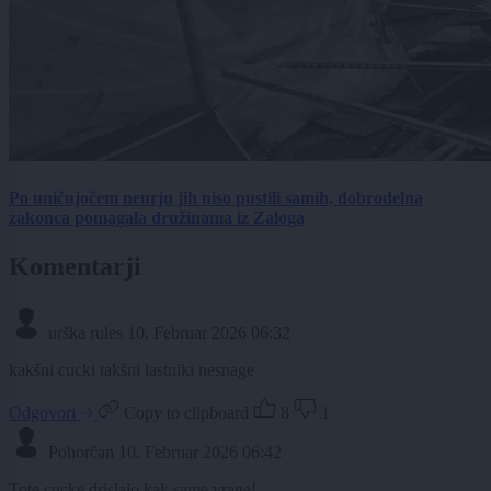
Po uničujočem neurju jih niso pustili samih, dobrodelna
zakonca pomagala družinama iz Zaloga
Komentarji
urška rules
10. Februar 2026 06:32
kakšni cucki takšni lastniki nesnage
Odgovori
Copy to clipboard
8
1
Pohorčan
10. Februar 2026 06:42
Tote cucke drislajo kak same vrage!