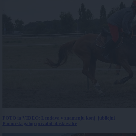
FOTO in VIDEO: Lendava v znamenju konj, jubilejni
Pomurski galop privabil obiskovalce