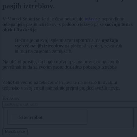
pasjih iztrebkov.
V Murski Soboti se že dlje časa pojavljajo
težave
z nepravilnim
odlaganjem pasjih iztrebkov, s podobno težavo pa se
soočajo tudi v
občini Razkrižje
.
Občina je na svoji spletni strani sporočila, da
opažajo
vse več pasjih iztrebkov
na pločnikih, poteh, zelenicah
in tudi na zasebnih zemljiščih.
Na občini prosijo, da imajo občani psa na povodcu na javnih
površinah in da za svojim psom dosledno poberejo iztrebke.
Želiš biti vedno na tekočem? Prijavi se na novice in dvakrat
tedensko v svoj email nabiralnik prejmi pregled svežih novic.
E-naslov
CAPTCHA
Nisem robot
Naročite se