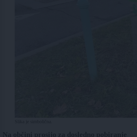
Slika je simbolična.
Na občini prosijo za dosledno pobiranje