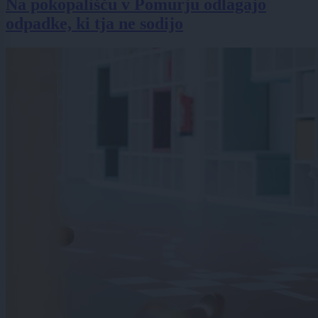
Na pokopališču v Pomurju odlagajo
odpadke, ki tja ne sodijo