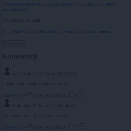
Pomurska občina pred novo ureditvijo javnih površin, znan je rok za
dokončanje del
Nogomet
13 ur nazaj
Šok v Muri Noni: Še pred začetkom prvenstva ostale brez trenerja
Prikaži več
Komentarji
urška rules
10. Februar 2026 06:32
kakšni cucki takšni lastniki nesnage
Odgovori
Copy to clipboard
8
1
Pohorčan
10. Februar 2026 06:42
Tote cucke drislajo kak same vrage!
Odgovori
Copy to clipboard
7
1