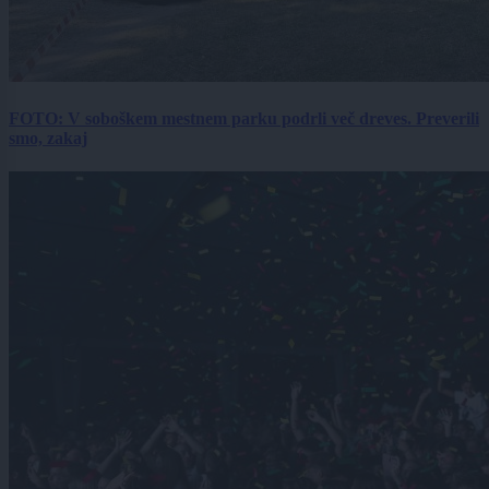
FOTO: V soboškem mestnem parku podrli več dreves. Preverili
smo, zakaj