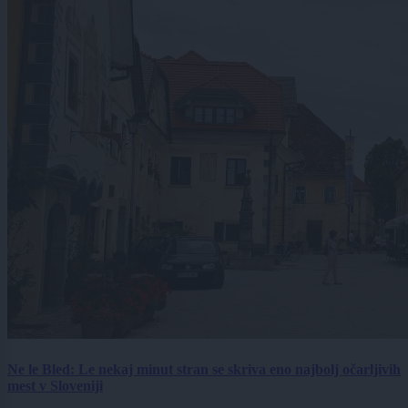
Ne le Bled: Le nekaj minut stran se skriva eno najbolj očarljivih
mest v Sloveniji