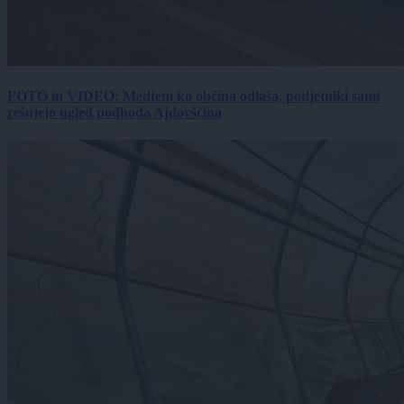
FOTO in VIDEO: Medtem ko občina odlaša, podjetniki sami
rešujejo ugled podhoda Ajdovščina