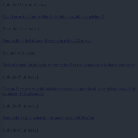
Lokalno
37 minut nazaj
Zakaj otroci v Family Hotelu Vilinia pozabijo na telefone?
Kronika
2 uri nazaj
Pomurski policisti zasegli vozilo in prijeli 22 tujcev
Scena
4 ure nazaj
Mešani signali in globoke spremembe: Zvezde napovedujejo dan preobratov
Lokalno
6 ur nazaj
Občina Puconci: Stroški šolskih prevozov eksplodirali, v petih letih poskočili
za skoraj 150 odstotkov
Lokalno
6 ur nazaj
Pomurski gasilci pokazali, da pomagajo tudi živalim
Lokalno
6 ur nazaj