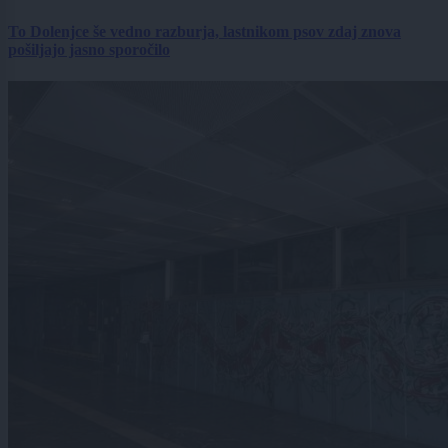
To Dolenjce še vedno razburja, lastnikom psov zdaj znova
pošiljajo jasno sporočilo