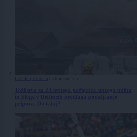
Lokalno
Kronika
|
5 komentarjev
Tožilstvo za 23-letnega požigalca starega mlina
in Sloge v Beltincih predlaga podaljšanje
pripora. Do kdaj?