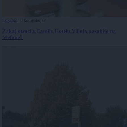
Lokalno
|
0 komentarjev
Zakaj otroci v Family Hotelu Vilinia pozabijo na
telefone?