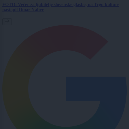
FOTO: Večer za ljubitelje slovenske glasbe, na Trgu kulture
nastopil Omar Naber