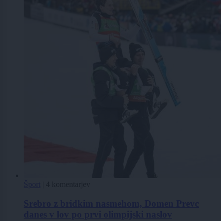
Šport
|
4 komentarjev
Srebro z bridkim nasmehom, Domen Prevc
danes v lov po prvi olimpijski naslov