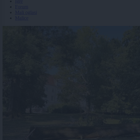
Igre
Forum
Mali oglasi
Malice