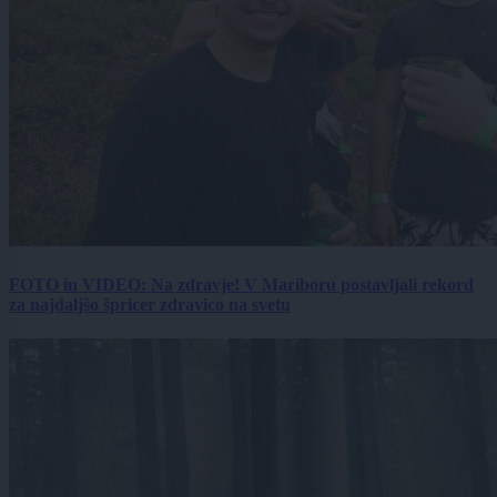
FOTO in VIDEO: Na zdravje! V Mariboru postavljali rekord
za najdaljšo špricer zdravico na svetu