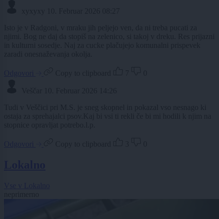
xyxyxy
10. Februar 2026 08:27
Isto je v Radgoni, v mraku jih peljejo ven, da ni treba pucati za
njimi. Bog ne daj da stopiš na zelenico, si takoj v dreku. Res prijazni
in kulturni sosedje. Naj za cucke plačujejo komunalni prispevek
zaradi onesnaževanja okolja.
Odgovori
Copy to clipboard
7
0
Veščar
10. Februar 2026 14:26
Tudi v Veščici pri M.S. je sneg skopnel in pokazal vso nesnago ki
ostaja za sprehajalci psov.Kaj bi vsi ti rekli če bi mi hodili k njim na
stopnice opravljat potrebo.l.p.
Odgovori
Copy to clipboard
3
0
Lokalno
Vse v Lokalno
neprimerno