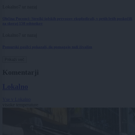
Lokalno
7 ur nazaj
Občina Puconci: Stroški šolskih prevozov eksplodirali, v petih letih poskočili
za skoraj 150 odstotkov
Lokalno
7 ur nazaj
Pomurski gasilci pokazali, da pomagajo tudi živalim
Prikaži več
Komentarji
Lokalno
Vse v Lokalno
visoke temperature