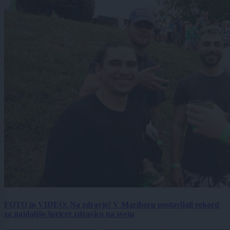
FOTO in VIDEO: Na zdravje! V Mariboru postavljali rekord
za najdaljšo špricer zdravico na svetu