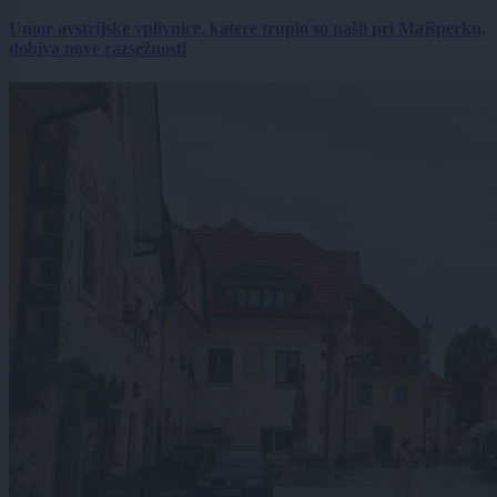
Umor avstrijske vplivnice, katere truplo so našli pri Majšperku,
dobiva nove razsežnosti