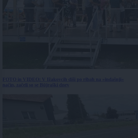
FOTO in VIDEO: V Ižakovcih diši po ribah na »indašnji«
način, začeli so se Büjraški dnev