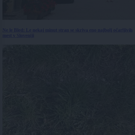
Ne le Bled: Le nekaj minut stran se skriva eno najbolj očarljivih
mest v Sloveniji