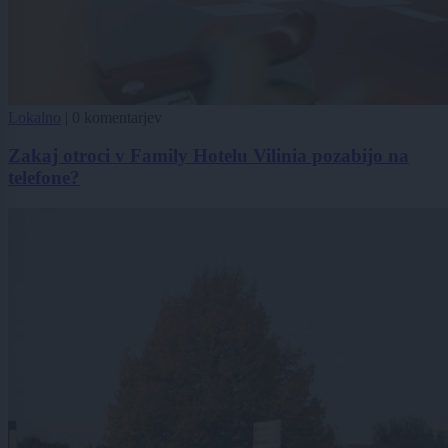
Lokalno
|
0 komentarjev
Zakaj otroci v Family Hotelu Vilinia pozabijo na
telefone?