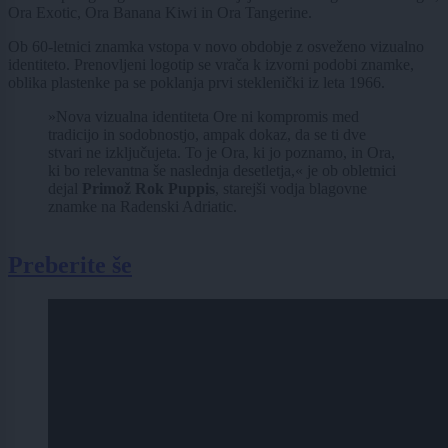
Ora Exotic, Ora Banana Kiwi in Ora Tangerine.
Ob 60-letnici znamka vstopa v novo obdobje z osveženo vizualno
identiteto. Prenovljeni logotip se vrača k izvorni podobi znamke,
oblika plastenke pa se poklanja prvi steklenički iz leta 1966.
»Nova vizualna identiteta Ore ni kompromis med
tradicijo in sodobnostjo, ampak dokaz, da se ti dve
stvari ne izključujeta. To je Ora, ki jo poznamo, in Ora,
ki bo relevantna še naslednja desetletja,« je ob obletnici
dejal
Primož Rok Puppis
, starejši vodja blagovne
znamke na Radenski Adriatic.
Preberite še