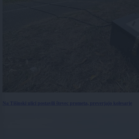
Na Tišinski ulici postavili števec prometa, preverjajo kolesarje