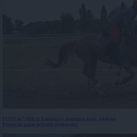
FOTO in VIDEO: Lendava v znamenju konj, jubilejni
Pomurski galop privabil obiskovalce