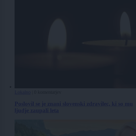
Lokalno
|
0 komentarjev
Poslovil se je znani slovenski zdravilec, ki so mu
ljudje zaupali leta