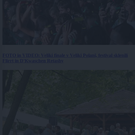
FOTO in VIDEO: Veliki finale v Veliki Polani, festival sklenili
Flirrt in D'Kwaschen Retashy