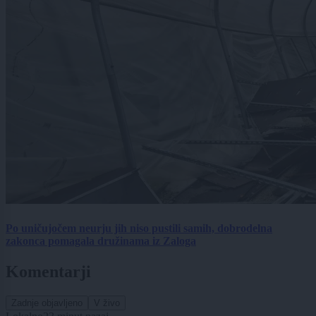
Po uničujočem neurju jih niso pustili samih, dobrodelna
zakonca pomagala družinama iz Zaloga
Komentarji
Zadnje objavljeno
V živo