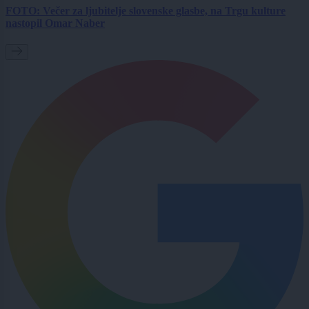
FOTO: Večer za ljubitelje slovenske glasbe, na Trgu kulture
nastopil Omar Naber