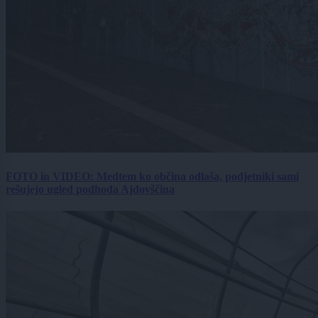
FOTO in VIDEO: Medtem ko občina odlaša, podjetniki sami
rešujejo ugled podhoda Ajdovščina