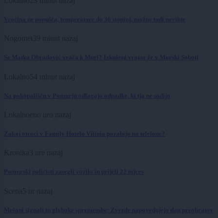
Lokalno
23 minut nazaj
Vročina ne popušča, temperature do 36 stopinj, možne tudi nevihte
Nogomet
39 minut nazaj
Se Matko Obradović vrača k Muri? Izkušeni vratar že v Murski Soboti
Lokalno
54 minut nazaj
Na pokopališču v Pomurju odlagajo odpadke, ki tja ne sodijo
Lokalno
eno uro nazaj
Zakaj otroci v Family Hotelu Vilinia pozabijo na telefone?
Kronika
3 ure nazaj
Pomurski policisti zasegli vozilo in prijeli 22 tujcev
Scena
5 ur nazaj
Mešani signali in globoke spremembe: Zvezde napovedujejo dan preobratov