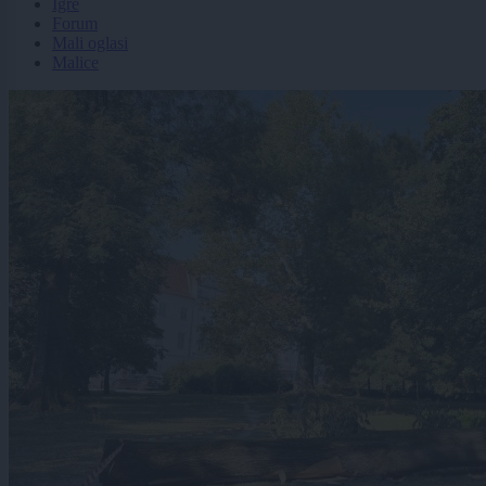
Igre
Forum
Mali oglasi
Malice