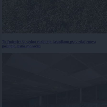
To Dolenjce še vedno razburja, lastnikom psov zdaj znova
pošiljajo jasno sporočilo