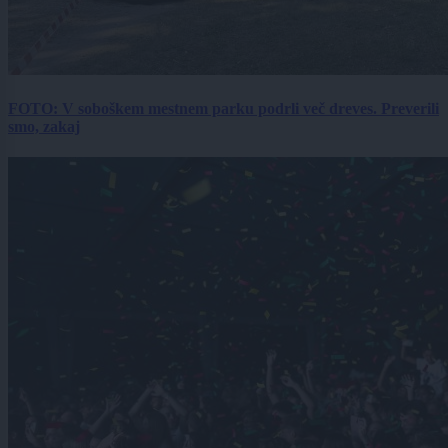
FOTO: V soboškem mestnem parku podrli več dreves. Preverili
smo, zakaj