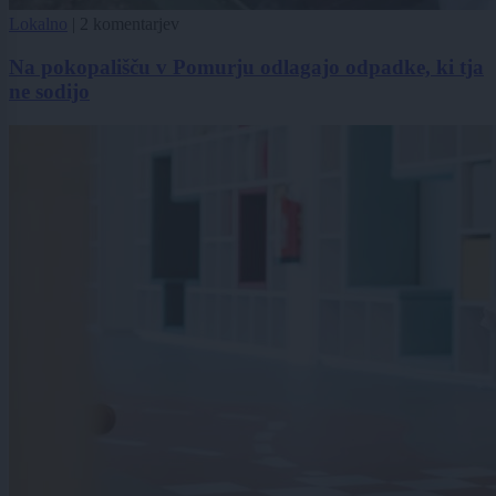
Lokalno
|
2 komentarjev
Na pokopališču v Pomurju odlagajo odpadke, ki tja
ne sodijo