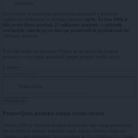
oranžado.
Nova pijača iz naravnega koncentrata pomaranč z dodanim
ogljikovim dioksidom je dosegla izjemen u
speh. Že leta 1968 je
bila predvidena prodaja 25 milijonov steklenic, v poletnih
vročinskih valovih pa so dnevno proizvedli in prodali tudi do
200 tisoč steklenic.
Želiš biti vedno na tekočem? Prijavi se na novice in dvakrat
tedensko v svoj email nabiralnik prejmi pregled svežih novic.
E-naslov
CAPTCHA
Nisem robot
Naročite se
Prenovljena podoba ostaja zvesta izvoru
Od leta 1999 je Ora pod okriljem Radenske, kjer ostaja pomemben
del portfelja in domače industrije pijač. Danes družino blagovne
znamke poleg originalne Ore sestavljajo še Ora Original Zero Sugar,