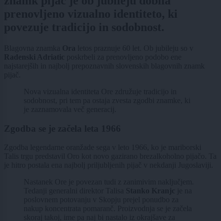
znamk pijač je ob jubileju dobila
prenovljeno vizualno identiteto, ki
povezuje tradicijo in sodobnost.
Blagovna znamka
Ora
letos praznuje 60 let. Ob jubileju so v
Radenski Adriatic
poskrbeli za prenovljeno podobo ene
najstarejših in najbolj prepoznavnih slovenskih blagovnih znamk
pijač.
Nova vizualna identiteta Ore združuje tradicijo in
sodobnost, pri tem pa ostaja zvesta zgodbi znamke, ki
je zaznamovala več generacij.
Zgodba se je začela leta 1966
Zgodba legendarne oranžade sega v leto 1966, ko je mariborski
Talis trgu predstavil Oro kot novo gazirano brezalkoholno pijačo. Ta
je hitro postala ena najbolj priljubljenih pijač v nekdanji Jugoslaviji.
Nastanek Ore je povezan tudi z zanimivim naključjem.
Tedanji generalni direktor Talisa
Stanko Kranjc
je na
poslovnem potovanju v Skopju prejel ponudbo za
nakup koncentrata pomaranč. Proizvodnja se je začela
skoraj takoj, ime pa naj bi nastalo iz okrajšave za