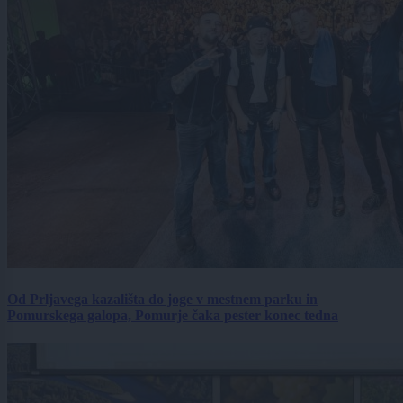
Od Prljavega kazališta do joge v mestnem parku in
Pomurskega galopa, Pomurje čaka pester konec tedna