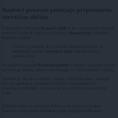
Radenci ponovno postajajo prepoznavna
turistična občina.
Župan občine Radenci
Roman Leljak
se je v objavi na družbenem
omrežju Facebook odzval na razprave o
financiranju
prireditev
Radensko poletje.
Ob tem je poudaril, da se projekt financira izključno iz
namenskih sredstev
turistične takse
, katerih porabo
določa zakon.
Po njegovih besedah
Radensko poletje
ni projekt, namenjen porabi
občinskega denarja, temveč del strategije za razvoj turizma v občini.
Poudaril je, da zakon sredstva, zbrana s turistično takso, namenja
razvoju, gradnji in upravljanju turistične infrastrukture ter
organizaciji prireditev, ki prispevajo k turistični prepoznavnosti
kraja.
Želiš biti vedno na tekočem? Prijavi se na novice in dvakrat
tedensko v svoj email nabiralnik prejmi pregled svežih novic.