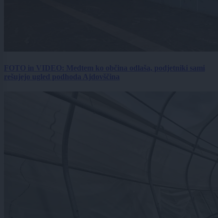
FOTO in VIDEO: Medtem ko občina odlaša, podjetniki sami
rešujejo ugled podhoda Ajdovščina