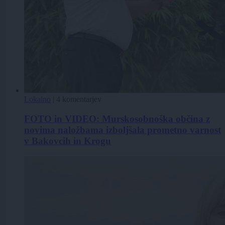
Lokalno
|
4 komentarjev
FOTO in VIDEO: Murskosobnoška občina z
novima naložbama izboljšala prometno varnost
v Bakovcih in Krogu