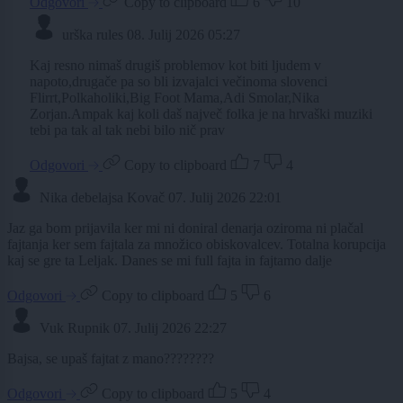
Odgovori
Copy to clipboard
6
10
urška rules
08. Julij 2026 05:27
Kaj resno nimaš drugiš problemov kot biti ljudem v
napoto,drugače pa so bli izvajalci večinoma slovenci
Flirrt,Polkaholiki,Big Foot Mama,Adi Smolar,Nika
Zorjan.Ampak kaj koli daš največ folka je na hrvaški muziki
tebi pa tak al tak nebi bilo nič prav
Odgovori
Copy to clipboard
7
4
Nika debelajsa Kovač
07. Julij 2026 22:01
Jaz ga bom prijavila ker mi ni doniral denarja oziroma ni plačal
fajtanja ker sem fajtala za množico obiskovalcev. Totalna korupcija
kaj se gre ta Leljak. Danes se mi full fajta in fajtamo dalje
Odgovori
Copy to clipboard
5
6
Vuk Rupnik
07. Julij 2026 22:27
Bajsa, se upaš fajtat z mano????????
Odgovori
Copy to clipboard
5
4