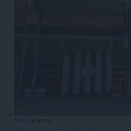
Šport
|
7 komentarjev