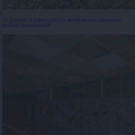
To Dolenjce še vedno razburja, lastnikom psov zdaj znova
pošiljajo jasno sporočilo