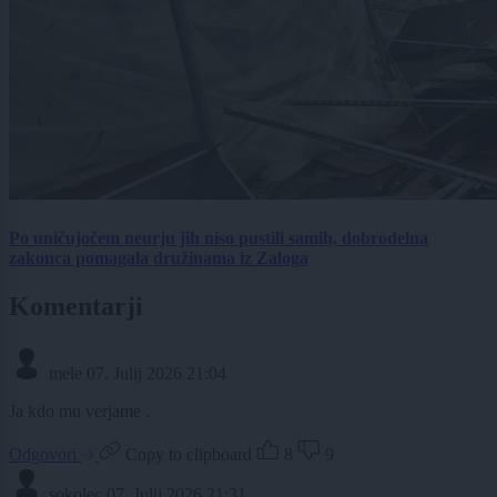
Po uničujočem neurju jih niso pustili samih, dobrodelna
zakonca pomagala družinama iz Zaloga
Komentarji
mele
07. Julij 2026 21:04
Ja kdo mu verjame .
Odgovori
Copy to clipboard
8
9
sokolec
07. Julij 2026 21:31