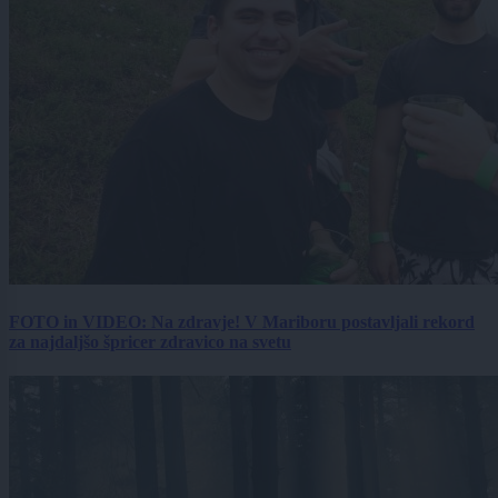
FOTO in VIDEO: Na zdravje! V Mariboru postavljali rekord
za najdaljšo špricer zdravico na svetu