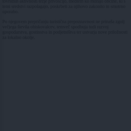
tovrstnih aktivnosti težje privoščijo, medtem ko morajo občine, ki s
temi sredstvi razpolagajo, poskrbeti za njihovo zakonito in smotrno
uporabo.
Po njegovem prepričanju turistična prepoznavnost ne prinaša zgolj
večjega števila obiskovalcev, temveč spodbuja tudi razvoj
gospodarstva, gostinstva in podjetništva ter ustvarja nove priložnosti
za lokalno okolje.