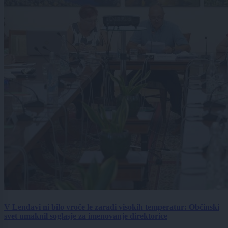
V Lendavi ni bilo vroče le zaradi visokih temperatur: Občinski
svet umaknil soglasje za imenovanje direktorice