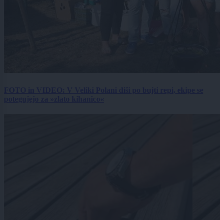
FOTO in VIDEO: V Veliki Polani diši po bujti repi, ekipe se
potegujejo za »zlato kihanico«