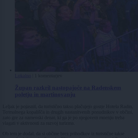
Lokalno
|
1 komentarjev
Župan razkril nastopajoče na Radenskem
poletju in martinovanju
Leljak je pojasnil, da turistično takso plačujejo gostje Hotela Radin,
Termalnega kopališča in drugih nastanitvenih ponudnikov v občini,
zato gre za namenski denar, ki ga je po njegovem mnenju treba
vlagati v aktivnosti za razvoj turizma.
Ob tem je dodal, da si občine brez prihodkov iz turistične takse