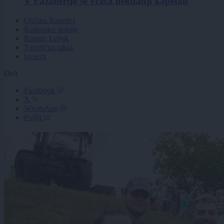
V Fazanerijo se vrača nekdanji kapetan
Občina Radenci
Radensko poletje
Roman Leljak
Turistična taksa
konerti
Deli
Facebook
X
WhatsApp
Pošlji