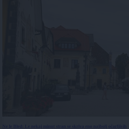
Ne le Bled: Le nekaj minut stran se skriva eno najbolj očarljivih