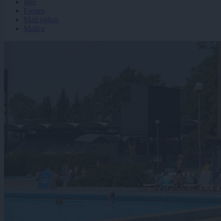
Igre
Forum
Mali oglasi
Malice