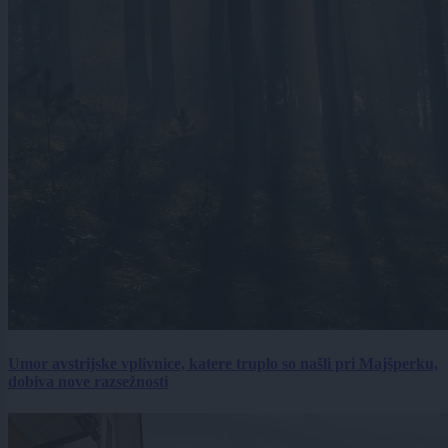
Umor avstrijske vplivnice, katere truplo so našli pri Majšperku,
dobiva nove razsežnosti