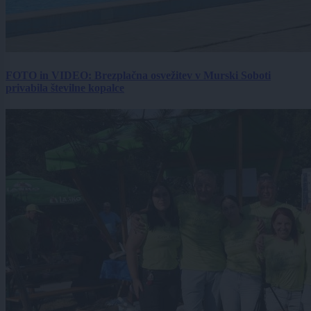
FOTO in VIDEO: Brezplačna osvežitev v Murski Soboti
privabila številne kopalce