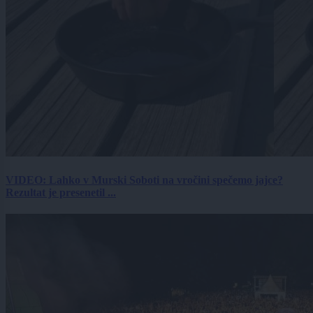
VIDEO: Lahko v Murski Soboti na vročini spečemo jajce?
Rezultat je presenetil ...