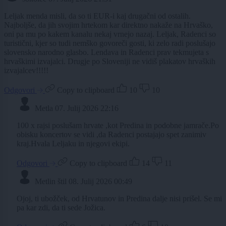
Leljak menda misli, da so ti EUR-i kaj drugačni od ostalih.
Najboljše, da jih svojim hrtekom kar direktno nakaže na Hrvaško,
oni pa mu po kakem kanalu nekaj vrnejo nazaj. Leljak, Radenci so
turistični, kjer so tudi nemško govoreči gosti, ki zelo radi poslušajo
slovensko narodno glasbo. Lendava in Radenci prav tekmujeta s
hrvaškimi izvajalci. Drugje po Sloveniji ne vidiš plakatov hrvaških
izvajalcev!!!!!
Odgovori
Copy to clipboard
10
10
Metla
07. Julij 2026 22:16
100 x rajsi poslušam hrvate ,kot Predina in podobne jamrače.Po
obisku koncertov se vidi ,da Radenci postajajo spet zanimiv
kraj.Hvala Leljaku in njegovi ekipi.
Odgovori
Copy to clipboard
14
11
Metlin štil
08. Julij 2026 00:49
Ojoj, ti ubožček, od Hrvatunov in Predina dalje nisi prišel. Se mi
pa kar zdi, da ti sede Jožica.