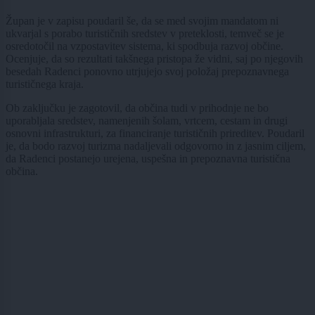
Župan je v zapisu poudaril še, da se med svojim mandatom ni
ukvarjal s porabo turističnih sredstev v preteklosti, temveč se je
osredotočil na vzpostavitev sistema, ki spodbuja razvoj občine.
Ocenjuje, da so rezultati takšnega pristopa že vidni, saj po njegovih
besedah Radenci ponovno utrjujejo svoj položaj prepoznavnega
turističnega kraja.
Ob zaključku je zagotovil, da občina tudi v prihodnje ne bo
uporabljala sredstev, namenjenih šolam, vrtcem, cestam in drugi
osnovni infrastrukturi, za financiranje turističnih prireditev. Poudaril
je, da bodo razvoj turizma nadaljevali odgovorno in z jasnim ciljem,
da Radenci postanejo urejena, uspešna in prepoznavna turistična
občina.