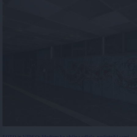
FOTO in VIDEO: Medtem ko občina odlaša, podjetniki sami