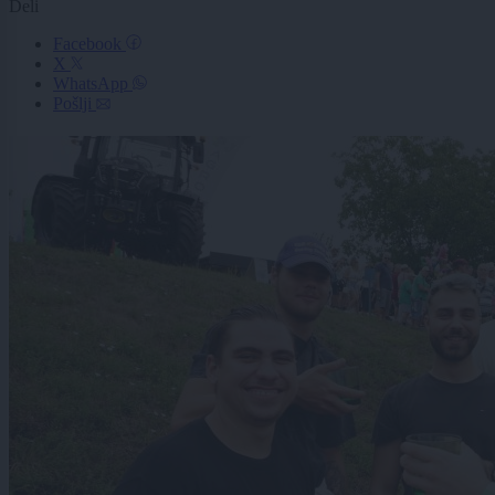
Deli
Facebook
X
WhatsApp
Pošlji