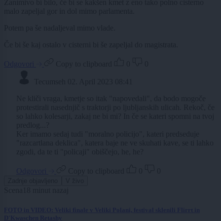
Zanimivo bi bilo, če bi se kakšen kmet z eno tako polno cisterno
malo zapeljal gor in dol mimo parlamenta.
Potem pa še nadaljeval mimo vlade.
Če bi še kaj ostalo v cisterni bi še zapeljal do magistrata.
Odgovori
Copy to clipboard
0
0
Tecumseh
02. April 2023 08:41
Ne kliči vraga, kmetje so itak "napovedali", da bodo mogoče
protestirali nasednjič s traktorji po ljubljanskih ulicah. Rekoč, če
so lahko kolesarji, zakaj ne bi mi? In če se kateri spomni na tvoj
predlog...?
Ker imamo sedaj tudi "moralno policijo", kateri predseduje
"razcartlana deklica", katera baje ne ve skuhati kave, se ti lahko
zgodi, da te ti "policaji" obiščejo, he, he?
Odgovori
Copy to clipboard
0
0
Zadnje objavljeno
V živo
Scena
18 minut nazaj
FOTO in VIDEO: Veliki finale v Veliki Polani, festival sklenili Flirrt in
D'Kwaschen Retashy