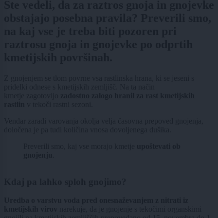
Ste vedeli, da za raztros gnoja in gnojevke
obstajajo posebna pravila? Preverili smo,
na kaj vse je treba biti pozoren pri
raztrosu gnoja in gnojevke po odprtih
kmetijskih površinah.
Z gnojenjem se tlom povrne vsa rastlinska hrana, ki se jeseni s
pridelki odnese s kmetijskih zemljišč. Na ta način
kmetje zagotovijo
zadostno zalogo hranil za rast kmetijskih
rastlin
v tekoči rastni sezoni.
Vendar zaradi varovanja okolja velja časovna prepoved gnojenja,
določena je pa tudi količina vnosa dovoljenega dušika.
Preverili smo, kaj vse morajo kmetje
upoštevati ob
gnojenju
.
Kdaj pa lahko sploh gnojimo?
Uredba o varstvu voda pred onesnaževanjem z nitrati iz
kmetijskih virov
narekuje, da je gnojenje s tekočimi organskimi
gnojili na kmetijskih zemljiščih prepovedano od 15. novembra do 1.