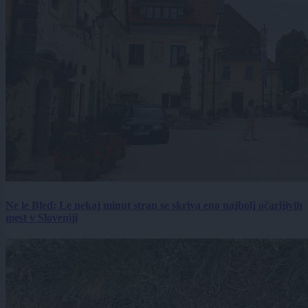
Ne le Bled: Le nekaj minut stran se skriva eno najbolj očarljivih
mest v Sloveniji