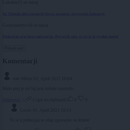
Lokalno
15 ur nazaj
Na Tišinski ulici postavili števec prometa, preverjajo kolesarje
Gospodarstvo
16 ur nazaj
Električni avto brez subvencije: Preverili smo, če ga je še vredno kupiti
Prikaži več
Komentarji
rote Mütze
01. April 2023 18:04
Malo prej je en faj pou sobote zasmrdo .
Odgovori
Copy to clipboard
0
0
Lovec
01. April 2023 18:13
To si ti prdno,pa se zdaj zgovarjas na kmete