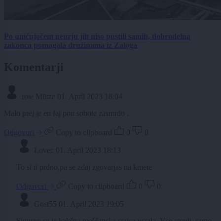
Po uničujočem neurju jih niso pustili samih, dobrodelna
zakonca pomagala družinama iz Zaloga
Komentarji
rote Mütze
01. April 2023 18:04
Malo prej je en faj pou sobote zasmrdo .
Odgovori
Copy to clipboard
0
0
Lovec
01. April 2023 18:13
To si ti prdno,pa se zdaj zgovarjas na kmete
Odgovori
Copy to clipboard
0
0
Gost55
01. April 2023 19:05
Sigurno se je kakšna meščanska srajca usrala. Vse smrdi, samo