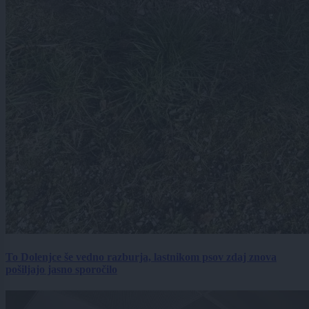
To Dolenjce še vedno razburja, lastnikom psov zdaj znova
pošiljajo jasno sporočilo