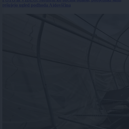
rešujejo ugled podhoda Ajdovščina