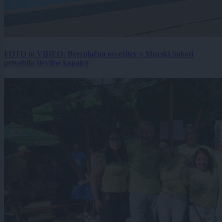
FOTO in VIDEO: Brezplačna osvežitev v Murski Soboti
privabila številne kopalce