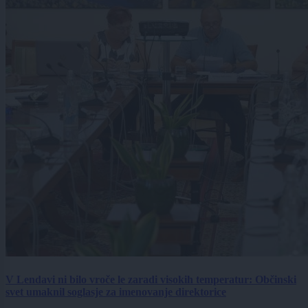
V Lendavi ni bilo vroče le zaradi visokih temperatur: Občinski
svet umaknil soglasje za imenovanje direktorice