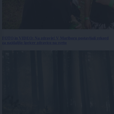
FOTO in VIDEO: Na zdravje! V Mariboru postavljali rekord
za najdaljšo špricer zdravico na svetu