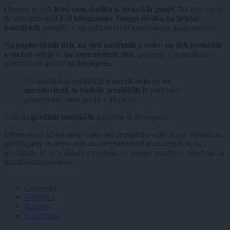
Omejen je tudi
letni vnos dušika iz živinskih gnojil
. Na letni ravni
ne sme presegati
170 kilogramov čistega dušika na hektar
kmetijskih
zemljišč v uporabi na ravni kmetijskega gospodarstva.
Na
poplavljenih tleh
,
na tleh nasičenih z vodo
,
na tleh
prekritih
s snežno odejo
in
na zamrznjenih tleh
, gnojenje z organskimi in
mineralnimi gnojili
ni dovoljeno.
Na kmetijskih zemljiščih
v zaraščanju
ter
na
nerodovitnih in vodnih zemljiščih
je prav tako
prepovedan vnos gnojil v ali na tla.
Tudi na
gozdnih zemljiščih
gnojenje ni dovoljeno.
Izjemoma to lahko opravljamo pri presajanju sadik in pri sejanju, za
spodbujanje in utrjevanje ob ozelenitvi brežin ob cestah in na
površinah, ki so v skladu s predpisi, ki urejajo gozdove, določene za
raziskovalne namene.
Gnojevka
Gnojnica
Raztros
Kmetijstvo