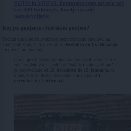
FOTO in VIDEO: Pomurske ceste zavzelo več
kot 400 traktorjev, kmetje izrazili
nezadovoljstvo
Kaj pa gnojenje s hlevskim gnojem?
Tudi za gnojenje s hlevskim gnojem obstajajo omejitve, na
kmetijskih zemljiščih je vse od
1. decembra do 15. februarja
prepovedano gnojenje.
Gnojenje s hlevskim gnojem na kmetijskih zemljiščih z
zeleno odejo v katastrskih občinah iz obalnega območja
je prepovedano
od 15. decembra do 15. januarja
, na
kmetijskih zemljiščih brez zelene odeje pa od
1.
decembra do 1. februarja
.