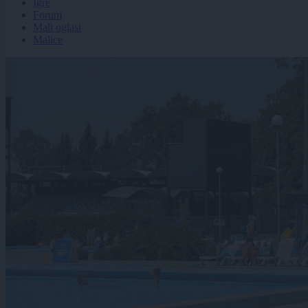
Igre
Forum
Mali oglasi
Malice