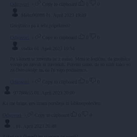
Odgovori
Copy to clipboard
0
0
Meho90888
01. April 2023 19:49
Gnojšnico pa k tebi pripelamo?
Odgovori
Copy to clipboard
0
0
vodka
01. April 2023 19:54
Pa s kmeti se zmenita ne z mano. Meni je logično, da gnojnico
vozijo po njivah in travnikih. Pravim samo, da so tulili kako so
za čisto okolje in, da ču vajo podtalnico.
Odgovori
Copy to clipboard
0
0
97766655
01. April 2023 20:00
Ka me briga, ges imam porsheja in lahkonpolevlen.
Odgovori
Copy to clipboard
0
0
.
01. April 2023 20:48
Zakoj se s človeškim sranjem ne gnoji?