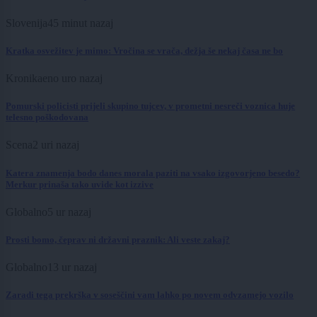
Slovenija
45 minut nazaj
Kratka osvežitev je mimo: Vročina se vrača, dežja še nekaj časa ne bo
Kronika
eno uro nazaj
Pomurski policisti prijeli skupino tujcev, v prometni nesreči voznica huje
telesno poškodovana
Scena
2 uri nazaj
Katera znamenja bodo danes morala paziti na vsako izgovorjeno besedo?
Merkur prinaša tako uvide kot izzive
Globalno
5 ur nazaj
Prosti bomo, čeprav ni državni praznik: Ali veste zakaj?
Globalno
13 ur nazaj
Zaradi tega prekrška v soseščini vam lahko po novem odvzamejo vozilo