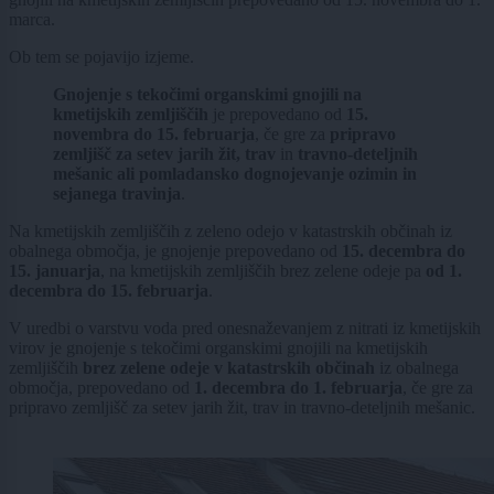
marca.
Ob tem se pojavijo izjeme.
Gnojenje s tekočimi organskimi gnojili na
kmetijskih zemljiščih
je prepovedano od
15.
novembra do 15. februarja
, če gre za
pripravo
zemljišč za setev jarih žit, trav
in
travno-deteljnih
mešanic ali pomladansko dognojevanje ozimin in
sejanega travinja
.
Na kmetijskih zemljiščih z zeleno odejo v katastrskih občinah iz
obalnega območja, je gnojenje prepovedano od
15. decembra do
15. januarja
, na kmetijskih zemljiščih brez zelene odeje pa
od 1.
decembra do 15. februarja
.
V uredbi o varstvu voda pred onesnaževanjem z nitrati iz kmetijskih
virov je gnojenje s tekočimi organskimi gnojili na kmetijskih
zemljiščih
brez zelene odeje v katastrskih občinah
iz obalnega
območja, prepovedano od
1. decembra do 1. februarja
, če gre za
pripravo zemljišč za setev jarih žit, trav in travno-deteljnih mešanic.