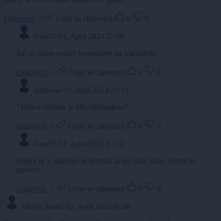
Odgovori
Copy to clipboard
0
0
Gost55
01. April 2023 21:09
Saj se, samo poglej komentarje na sračkainfo.
Odgovori
Copy to clipboard
0
0
realnooo
01. April 2023 21:10
*žaljiva vsebina je bila odstranjena*
Odgovori
Copy to clipboard
0
0
Gost55
02. April 2023 07:12
Poglej se v ogledalo in tistemu, ki ga vidiš lahko potem to
govoriš.
Odgovori
Copy to clipboard
0
0
lukčev mesec
02. April 2023 00:48