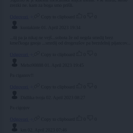
zrezki ne. kam za boga smo prišli.
Odgovori
Copy to clipboard
0
0
kuntakinte
01. April 2023 19:34
...tij pa ja nikaj ne vejš...sobota že od negda smrdij brez
kmečkoga gnoja ...smrdij od drogerašov pa brezdelnij pijancov...
Odgovori
Copy to clipboard
0
0
Meho90888
01. April 2023 19:45
Pa ciganov!!
Odgovori
Copy to clipboard
0
0
Didlika tvoja
02. April 2023 08:27
Pa cigojov
Odgovori
Copy to clipboard
0
0
km
02. April 2023 07:46