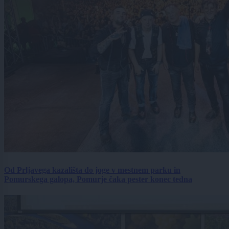
Od Prljavega kazališta do joge v mestnem parku in
Pomurskega galopa, Pomurje čaka pester konec tedna