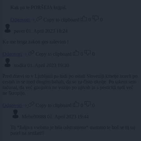
Kak pa te PORŠEJA kujpiš.
Odgovori
Copy to clipboard
0
0
paver
01. April 2023 18:24
Ka me briga zakon ges zalevlen !
Odgovori
Copy to clipboard
0
0
vodka
01. April 2023 19:30
Pred dnevi so v Ljubljani pa tudi po ostali Sloveniji kmetje noreli po
cestah in se med drugim bahali, da so za čisto okolje. Po takem sem
računal, da več gnojnico ne vozijo po njivah in s pesticidi tudi več
ne škropijo.
Odgovori
Copy to clipboard
0
0
Meho90888
01. April 2023 19:44
Tij *žaljiva vsebina je bila odstranjena* mamino te boš se tij tuj
pasel na senžati!!