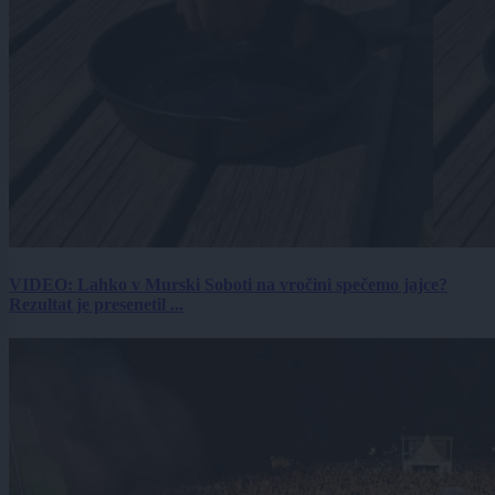
VIDEO: Lahko v Murski Soboti na vročini spečemo jajce?
Rezultat je presenetil ...