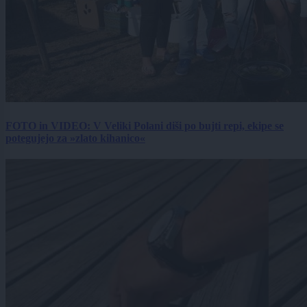
FOTO in VIDEO: V Veliki Polani diši po bujti repi, ekipe se
potegujejo za »zlato kihanico«