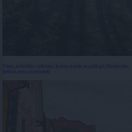
Umor avstrijske vplivnice, katere truplo so našli pri Majšperku,
dobiva nove razsežnosti