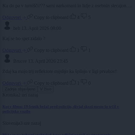
Ka do pa v turnišči??? sami narkomani in lidje z osebnin stecajon….
Odgovori
Copy to clipboard
4
5
heh
13. April 2026 08:00
Kaj se bo spet zidalo ?
Odgovori
Copy to clipboard
1
1
Brucee
13. April 2026 23:45
Zdaj ka majo trij reflektore mijslijo ka špilajo v ligi prvakov!
Odgovori
Copy to clipboard
1
0
Zadnje objavljeno
V živo
Kronika
2 uri nazaj
Kot v filmu: 19-letnik bežal pred policijo, divjal skozi mesto in trčil v
policijsko vozilo
Slovenija
3 ure nazaj
Bliža se na nebesni spektakel, letos odlični pogoji za opazovanje