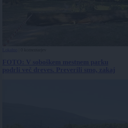
Lokalno
|
0 komentarjev
FOTO: V soboškem mestnem parku
podrli več dreves. Preverili smo, zakaj