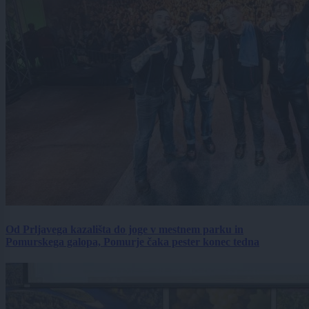
Od Prljavega kazališta do joge v mestnem parku in
Pomurskega galopa, Pomurje čaka pester konec tedna