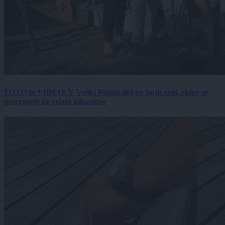
FOTO in VIDEO: V Veliki Polani diši po bujti repi, ekipe se
potegujejo za »zlato kihanico«