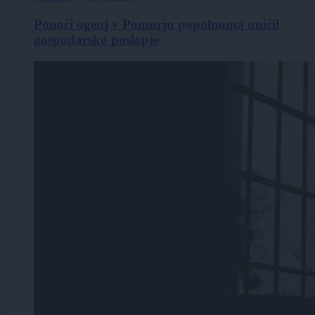
Ponoči ogenj v Pomurju popolnoma uničil
gospodarsko poslopje