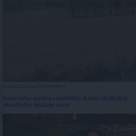
Lokalno
Kronika
|
6 komentarjev
Nenavadna zgodba s podeželja: Kmetu zbalirali in
ukradli dva hektarja otave