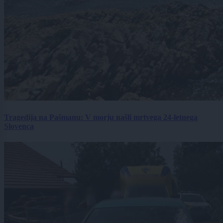
Tragedija na Pašmanu: V morju našli mrtvega 24-letnega
Slovenca