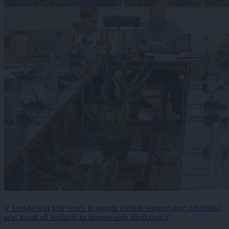
V Lendavi ni bilo vroče le zaradi visokih temperatur: Občinski
svet umaknil soglasje za imenovanje direktorice