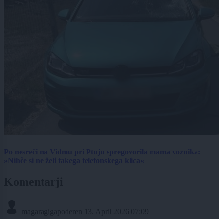
Po nesreči na Vidmu pri Ptuju spregovorila mama voznika:
»Nihče si ne želi takega telefonskega klica«
Komentarji
magaragigapoderen
13. April 2026 07:09