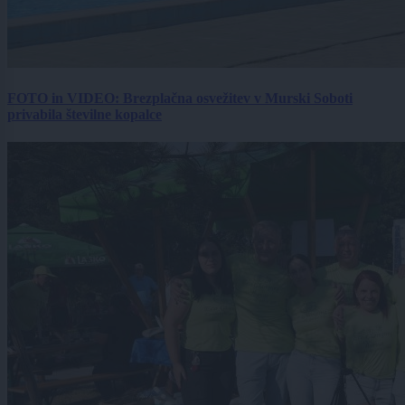
FOTO in VIDEO: Brezplačna osvežitev v Murski Soboti
privabila številne kopalce