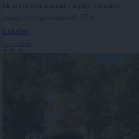
Zdaj ka majo trij reflektore mijslijo ka špilajo v ligi prvakov!
Odgovori
Copy to clipboard
1
0
Lokalno
Vse v Lokalno
opazili smo