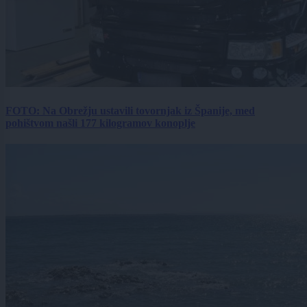
FOTO: Na Obrežju ustavili tovornjak iz Španije, med
pohištvom našli 177 kilogramov konoplje