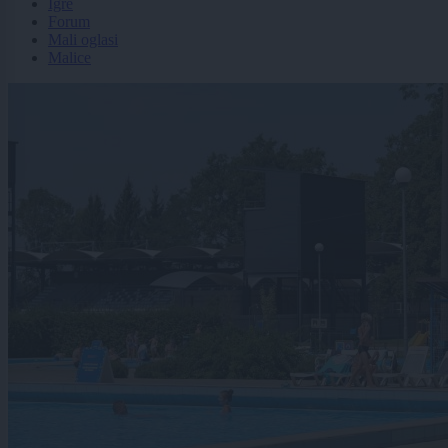
Igre
Forum
Mali oglasi
Malice