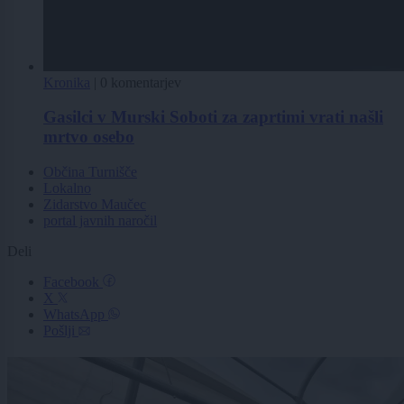
Kronika
|
0 komentarjev
Gasilci v Murski Soboti za zaprtimi vrati našli
mrtvo osebo
Občina Turnišče
Lokalno
Zidarstvo Maučec
portal javnih naročil
Deli
Facebook
X
WhatsApp
Pošlji