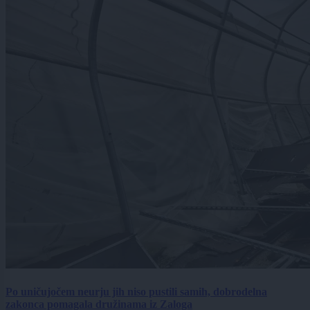
Po uničujočem neurju jih niso pustili samih, dobrodelna
zakonca pomagala družinama iz Zaloga