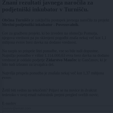
Znani rezultati javnega naročila za
podjetniški inkubator v Turnišču.
Občina Turnišče
je zaključila postopek javnega naročila za projekt
Mrežni podjetniški inkubator - Povezovalnik
.
Gre za gradbeni projekt, ki bo izveden na območju Pomurja,
njegova vrednost pa po sklenjeni pogodbi znaša nekaj več kot 1,1
milijona evrov brez davka na dodano vrednost.
Na razpis so prispele štiri ponudbe, vse so bile tudi dopustne.
Najnižjo ponudbo v višini 1.114.000,63 evra brez davka na dodano
vrednost je oddalo podjetje
Zidarstvo Maučec
iz Gančanov, ki je
bilo tudi izbrano za izvajalca del.
Najvišja prispela ponudba je znašala nekaj več kot 1,37 milijona
evrov.
Želiš biti vedno na tekočem? Prijavi se na novice in dvakrat
tedensko v svoj email nabiralnik prejmi pregled svežih novic.
E-naslov