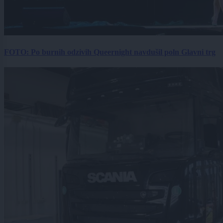
FOTO: Po burnih odzivih Queernight navdušil poln Glavni trg