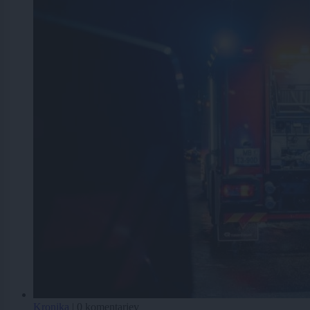
Kronika
|
0 komentarjev