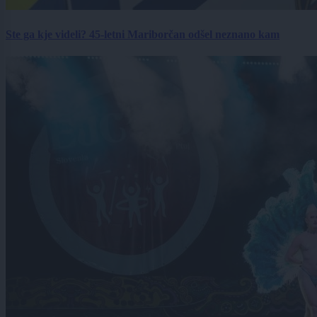
Ste ga kje videli? 45-letni Mariborčan odšel neznano kam