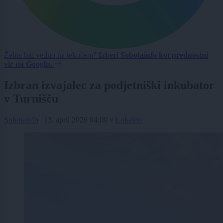
Želite biti vedno na tekočem?
Izberi Sobotainfo kot prednostni
vir na Googlu.
Izbran izvajalec za podjetniški inkubator
v Turnišču
Sobotainfo
|
13. april 2026 04:00
v
Lokalno