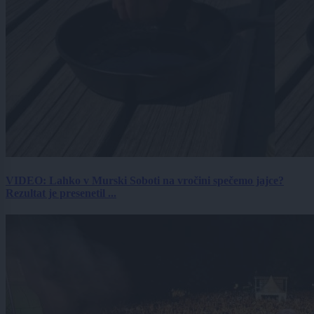
VIDEO: Lahko v Murski Soboti na vročini spečemo jajce?
Rezultat je presenetil ...