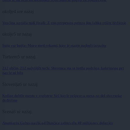
okolje
4 ure nazaj
Vročina ogroža tudi živali: Z eno preprosto potezo jim lahko rešite življenje
okolje
5 ur nazaj
Suša vse hujša: Mura med rekami, kjer je stanje najbolj izrazito
Turizem
5 ur nazaj
212 občin, 212 najvišjih točk: Slovenca sta se lotila podviga, kakršnega pri
nas še ni bilo
Slovenija
6 ur nazaj
Koline dobile mesto v registru: Več kot le priprava mesa, so del slovenske
dediščine
Scena
6 ur nazaj
Anamaria Goltes naj bi od Dončića zahtevala 40 milijonov dolarjev