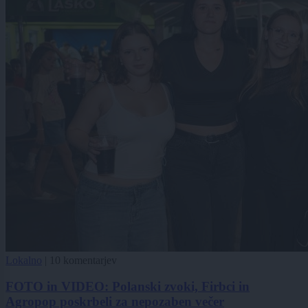
Lokalno
|
10 komentarjev
FOTO in VIDEO: Polanski zvoki, Firbci in
Agropop poskrbeli za nepozaben večer