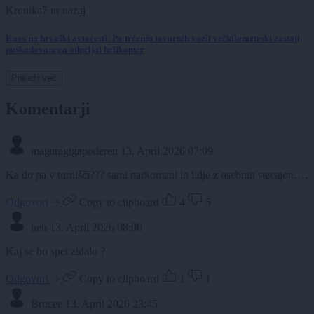
Kronika
7 ur nazaj
Kaos na hrvaški avtocesti: Po trčenju tovornih vozil večkilometrski zastoji,
poškodovanega odpeljal helikopter
Prikaži več
Komentarji
magaragigapoderen
13. April 2026 07:09
Ka do pa v turnišči??? sami narkomani in lidje z osebnin stecajon….
Odgovori
Copy to clipboard
4
5
heh
13. April 2026 08:00
Kaj se bo spet zidalo ?
Odgovori
Copy to clipboard
1
1
Brucee
13. April 2026 23:45