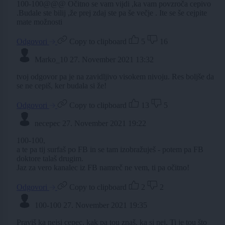
100-100@@@ Očitno se vam vijdi ,ka vam povzroča cepivo
.Budale ste bilij ,že prej zdaj ste pa še večje . Ite se še cejpite
mate možnosti
Odgovori
Copy to clipboard
5
16
Marko_10
27. November 2021 13:32
tvoj odgovor pa je na zavidljivo visokem nivoju. Res boljše da
se ne cepiš, ker budala si že!
Odgovori
Copy to clipboard
13
5
necepec
27. November 2021 19:22
100-100,
a te pa tij surfaš po FB in se tam izobražuješ - potem pa FB
doktore talaš drugim.
Jaz za vero kanalec iz FB namreč ne vem, ti pa očitno!
Odgovori
Copy to clipboard
2
2
100-100
27. November 2021 19:35
Praviš ka nejsi cepec, kak pa tou znaš, ka si nej. Ti je tou što