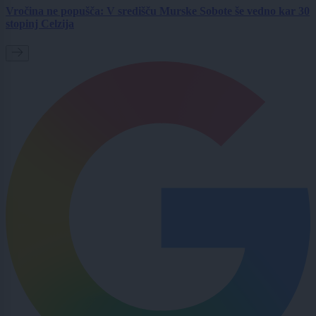
Vročina ne popušča: V središču Murske Sobote še vedno kar 30
stopinj Celzija