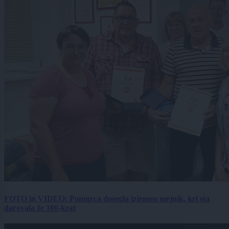
FOTO in VIDEO: Pomurca dosegla izjemen mejnik, kri sta
darovala že 100-krat