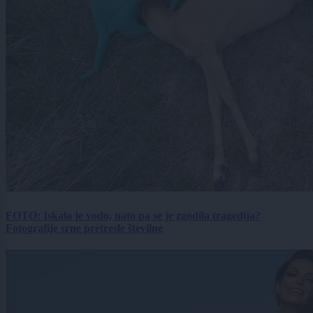
FOTO: Iskala je vodo, nato pa se je zgodila tragedija?
Fotografije srne pretresle številne