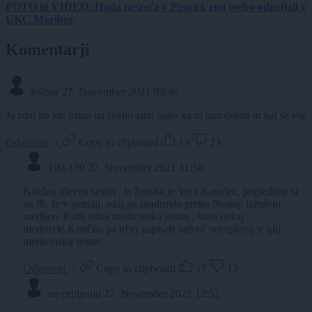
FOTO in VIDEO: Huda nesreča v Pesnici, eno osebo odpeljali v
UKC Maribor
Komentarji
lešinar
27. November 2021 09:46
Ja zdaj ko ide istina na svetlo zdaj tajijo ka ni tam delala in kaj še vse
Odgovori
Copy to clipboard
13
23
100-100
27. November 2021 11:58
Kakšna glevna sestra , ta ženska je Vera Kanalec, poglednite si
na fb. Je v penziji, zdaj pa modruvle preko fb-stop lažnivin
medijen. Palik edna medicinska sestra , štera nekaj
modruvle.Končno pa trbej napisati največ neceplenij je glij
medicinskij sester.
Odgovori
Copy to clipboard
17
12
ne cepljenju
27. November 2021 12:51