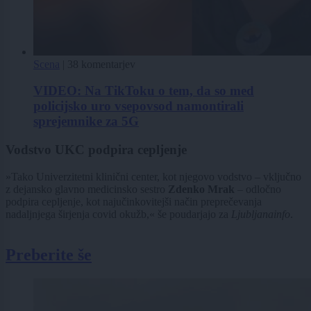
Scena
|
38 komentarjev
VIDEO: Na TikToku o tem, da so med
policijsko uro vsepovsod namontirali
sprejemnike za 5G
Vodstvo UKC podpira cepljenje
»Tako Univerzitetni klinični center, kot njegovo vodstvo – vključno
z dejansko glavno medicinsko sestro
Zdenko Mrak
– odločno
podpira cepljenje, kot najučinkovitejši način preprečevanja
nadaljnjega širjenja covid okužb,« še poudarjajo za
Ljubljanainfo
.
Preberite še