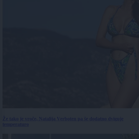
Že tako je vroče, Natalija Verboten pa še dodatno dviguje
temperaturo