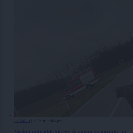
Lokalno
|
31 komentarjev
Večina pobeglih bikcev že varno za ogrado, za