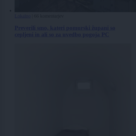
Lokalno
|
66 komentarjev
Preverili smo, kateri pomurski župani so
cepljeni in ali so za uvedbo pogoja PC