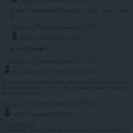
Jopozipi
28. November 2021 20:32
Ce smo ze tako natancni 🤣, se ne pise ...z piko...ampak ..s piko
🤣.
Odgovori
Copy to clipboard
0
1
šđšš
27. November 2021 12:42
😱 FB 👨‍⚕️🤮🐔🧠😂
Odgovori
Copy to clipboard
1
5
PCT strokovnjak
27. November 2021 09:49
Zdaj se bodo pa usuli komentarji... na žalost marsikdo verjame vse!
Je pa tole za policijo. Iz dneva v dan se borimo za zdravje, potem se
pa najde nekto takle!
Odgovori
Copy to clipboard
12
16
2022
27. November 2021 10:02
26.11.2021 14:45
V Zdravniški zbornici Slovenije ugotavljamo, da trenutna plačila, ki