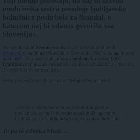
Tuji mediji poročajo, da naj bi glavna
medicinska sestra osrednje ljubljanske
bolnišnice poskrbela za škandal, o
katerem naj bi »danes govorila vsa
Slovenija«.
Na spletni strani
Seemorerocks
so 23. novembra objavili
prispevek
o »cepilnem škandalu v Sloveniji«. Pišejo, da naj bi pred
novinarje in kamere stopila
glavna medicinska sestra UKC
Ljubljana
in pokazala stekleničke cepiva z oznakami: 1 - placebo,
2 - cepivo in 3 - smrtna doza.
Avtor prispevka se sklicuje na naslednji videoposnetek:
»Gospa v omenjenem videoposnetku
ni
glavna
medicinska sestra Univerzitetnega kliničnega centra
Ljubljana,« za
Ljubljanainfo
odgovarjajo iz bolnišnice.
To pa ni Zdenka Mrak …