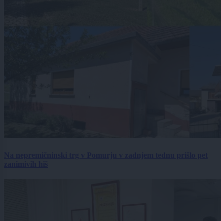
Na nepremičninski trg v Pomurju v zadnjem tednu prišlo pet
zanimivih hiš