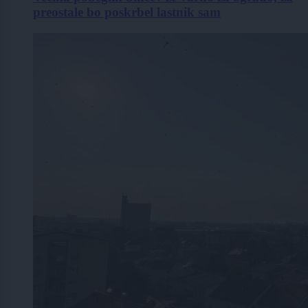
preostale bo poskrbel lastnik sam