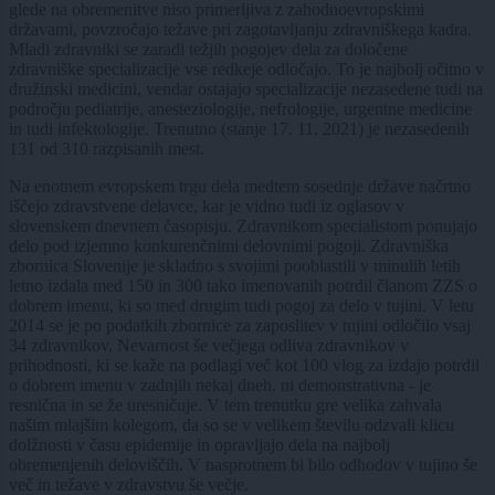
glede na obremenitve niso primerljiva z zahodnoevropskimi
državami, povzročajo težave pri zagotavljanju zdravniškega kadra.
Mladi zdravniki se zaradi težjih pogojev dela za določene
zdravniške specializacije vse redkeje odločajo. To je najbolj očitno v
družinski medicini, vendar ostajajo specializacije nezasedene tudi na
področju pediatrije, anesteziologije, nefrologije, urgentne medicine
in tudi infektologije. Trenutno (stanje 17. 11. 2021) je nezasedenih
131 od 310 razpisanih mest.
Na enotnem evropskem trgu dela medtem sosednje države načrtno
iščejo zdravstvene delavce, kar je vidno tudi iz oglasov v
slovenskem dnevnem časopisju. Zdravnikom specialistom ponujajo
delo pod izjemno konkurenčnimi delovnimi pogoji. Zdravniška
zbornica Slovenije je skladno s svojimi pooblastili v minulih letih
letno izdala med 150 in 300 tako imenovanih potrdil članom ZZS o
dobrem imenu, ki so med drugim tudi pogoj za delo v tujini. V letu
2014 se je po podatkih zbornice za zaposlitev v tujini odločilo vsaj
34 zdravnikov. Nevarnost še večjega odliva zdravnikov v
prihodnosti, ki se kaže na podlagi več kot 100 vlog za izdajo potrdil
o dobrem imenu v zadnjih nekaj dneh, ni demonstrativna - je
resnična in se že uresničuje. V tem trenutku gre velika zahvala
našim mlajšim kolegom, da so se v velikem številu odzvali klicu
dolžnosti v času epidemije in opravljajo dela na najbolj
obremenjenih deloviščih. V nasprotnem bi bilo odhodov v tujino še
več in težave v zdravstvu še večje.