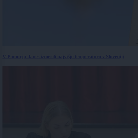
V Pomurju danes izmerili najvišjo temperaturo v Sloveniji