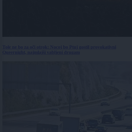
Tole ne bo za oči otrok: Nocoj bo Ptuj gostil provokativni
Queernight, najmlajši vabljeni drugam