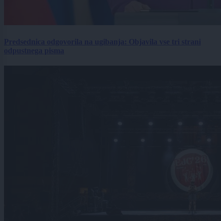
Predsednica odgovorila na ugibanja: Objavila vse tri strani
odpustnega pisma