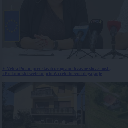
V Veliki Polani predstavili program državne slovesnosti,
»Prekmurski svétek« prinaša celodnevno dogajanje