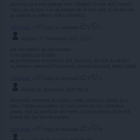
pravo ali pa si pun samoga sebe. Mogoče so zate inači misleči
cepci, pa naj bou. Čas de pokazo što je meu praf. Pa še tou ime
pa priimek se pišeta z velko začetnico.
Odgovori
Copy to clipboard
1
1
necepec
27. November 2021 23:33
nej san cepleni, pa san necepec
ti si cepleni, pa si cepec
pa tij boš mene slovenščino fčil, ha-ha-ha, ne vejš, ka delaš!!
tu pišemo v prekmurščini pa brez slovničnih pravil, kelko vijdin
Odgovori
Copy to clipboard
0
5
Slavist
28. November 2021 08:13
Kot prvič, komentar se začne z veliko začetnico, konča pa z
piko. Cepljen-necepljen, necepec-cepec sta dva različniva
pojma. Ker pa praviš da nisi cepec, ti pa jaz pravim da še boš
postal. Ko boš seveda cepljen.
Odgovori
Copy to clipboard
3
0