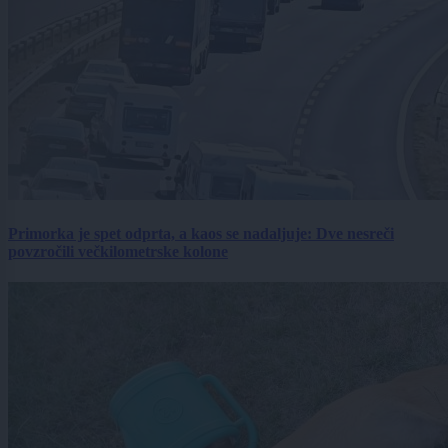
Primorka je spet odprta, a kaos se nadaljuje: Dve nesreči
povzročili večkilometrske kolone