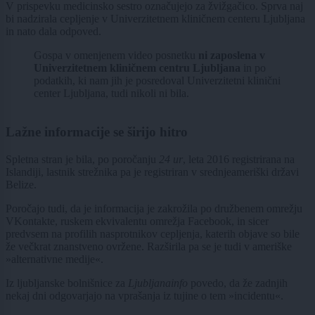
V prispevku medicinsko sestro označujejo za žvižgačico. Sprva naj
bi nadzirala cepljenje v Univerzitetnem kliničnem centeru Ljubljana
in nato dala odpoved.
Gospa v omenjenem video posnetku
ni zaposlena v
Univerzitetnem kliničnem centru Ljubljana
in po
podatkih, ki nam jih je posredoval Univerzitetni klinični
center Ljubljana, tudi nikoli ni bila.
Lažne informacije se širijo hitro
Spletna stran je bila, po poročanju
24 ur
, leta 2016 registrirana na
Islandiji, lastnik strežnika pa je registriran v srednjeameriški državi
Belize.
Poročajo tudi, da je informacija je zakrožila po družbenem omrežju
VKontakte, ruskem ekvivalentu omrežja Facebook, in sicer
predvsem na profilih nasprotnikov cepljenja, katerih objave so bile
že večkrat znanstveno ovržene. Razširila pa se je tudi v ameriške
»alternativne medije«.
Iz ljubljanske bolnišnice za
Ljubljanainfo
povedo, da že zadnjih
nekaj dni odgovarjajo na vprašanja iz tujine o tem »incidentu«.