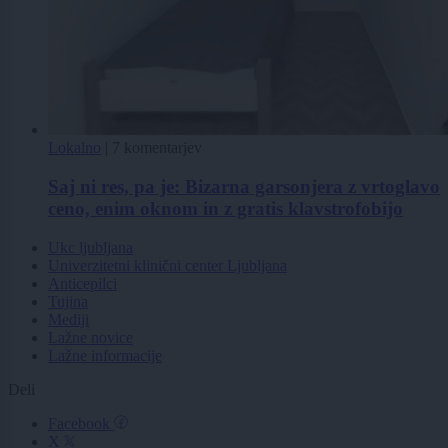
Lokalno
|
7 komentarjev
Saj ni res, pa je: Bizarna garsonjera z vrtoglavo
ceno, enim oknom in z gratis klavstrofobijo
Ukc ljubljana
Univerzitetni klinični center Ljubljana
Anticepilci
Tujina
Mediji
Lažne novice
Lažne informacije
Deli
Facebook
X