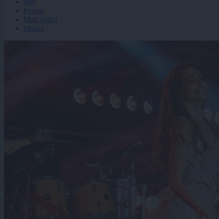
Igre
Forum
Mali oglasi
Malice