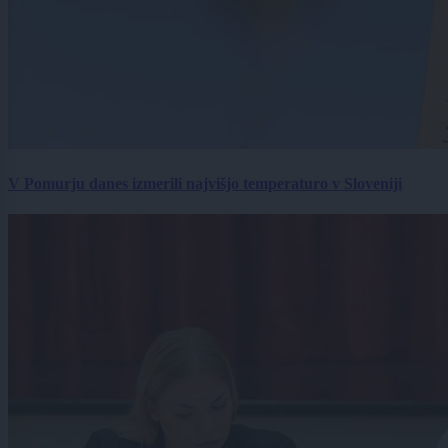
V Pomurju danes izmerili najvišjo temperaturo v Sloveniji