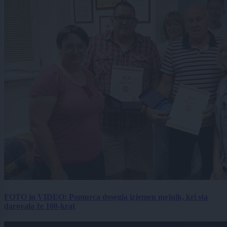
FOTO in VIDEO: Pomurca dosegla izjemen mejnik, kri sta
darovala že 100-krat