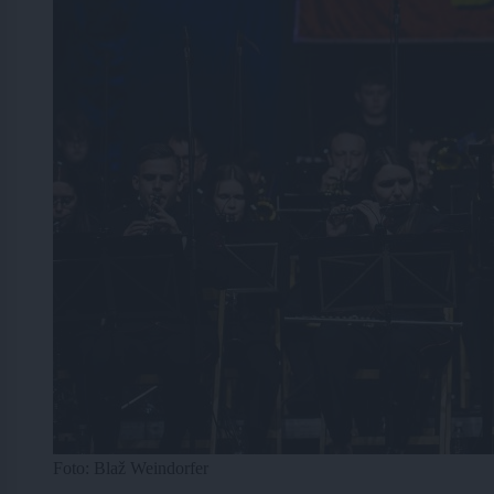
Foto: Blaž Weindorfer