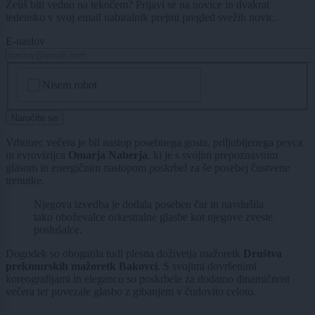
Želiš biti vedno na tekočem? Prijavi se na novice in dvakrat
tedensko v svoj email nabiralnik prejmi pregled svežih novic.
E-naslov
CAPTCHA
Nisem robot
Naročite se
Vrhunec večera je bil nastop posebnega gosta, priljubljenega pevca
in evrovizijca
Omarja Naberja
, ki je s svojim prepoznavnim
glasom in energičnim nastopom poskrbel za še posebej čustvene
trenutke.
Njegova izvedba je dodala poseben čar in navdušila
tako oboževalce orkestralne glasbe kot njegove zveste
poslušalce.
Dogodek so obogatila tudi plesna doživetja mažoretk
Društva
prekmurskih mažoretk Bakovci
. S svojimi dovršenimi
koreografijami in eleganco so poskrbele za dodatno dinamičnost
večera ter povezale glasbo z gibanjem v čudovito celoto.