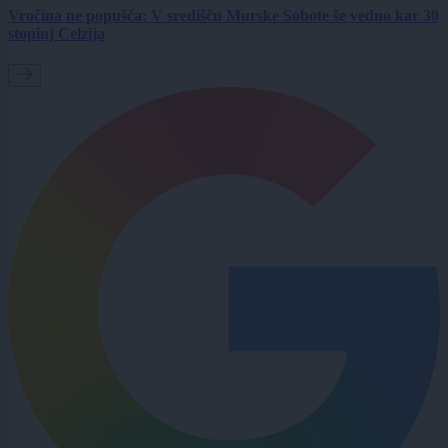
Vročina ne popušča: V središču Murske Sobote še vedno kar 30
stopinj Celzija