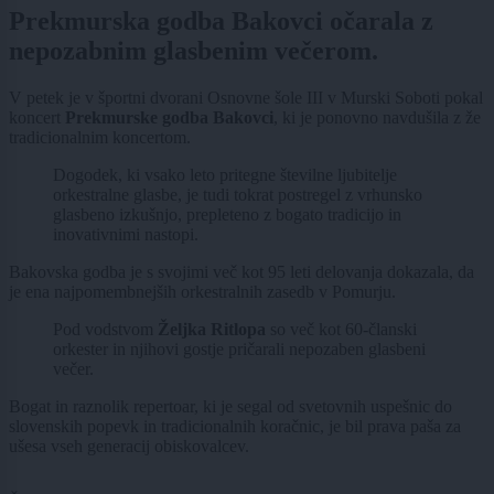
Prekmurska godba Bakovci očarala z
nepozabnim glasbenim večerom.
V petek je v športni dvorani Osnovne šole III v Murski Soboti pokal
koncert
Prekmurske godba Bakovci
, ki je ponovno navdušila z že
tradicionalnim koncertom.
Dogodek, ki vsako leto pritegne številne ljubitelje
orkestralne glasbe, je tudi tokrat postregel z vrhunsko
glasbeno izkušnjo, prepleteno z bogato tradicijo in
inovativnimi nastopi.
Bakovska godba je s svojimi več kot 95 leti delovanja dokazala, da
je ena najpomembnejših orkestralnih zasedb v Pomurju.
Pod vodstvom
Željka Ritlopa
so več kot 60-članski
orkester in njihovi gostje pričarali nepozaben glasbeni
večer.
Bogat in raznolik repertoar, ki je segal od svetovnih uspešnic do
slovenskih popevk in tradicionalnih koračnic, je bil prava paša za
ušesa vseh generacij obiskovalcev.