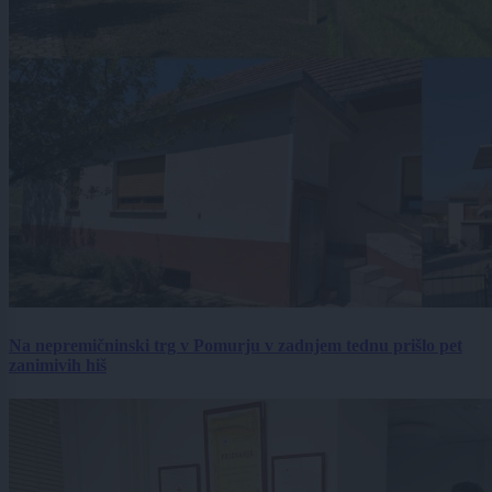
Na nepremičninski trg v Pomurju v zadnjem tednu prišlo pet
zanimivih hiš