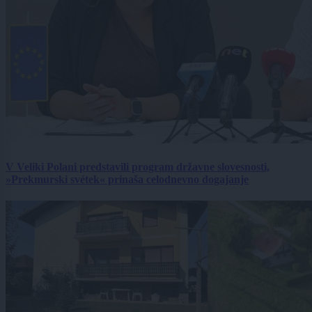
V Veliki Polani predstavili program državne slovesnosti,
»Prekmurski svétek« prinaša celodnevno dogajanje