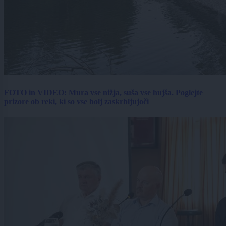
FOTO in VIDEO: Mura vse nižja, suša vse hujša. Poglejte
prizore ob reki, ki so vse bolj zaskrbljujoči