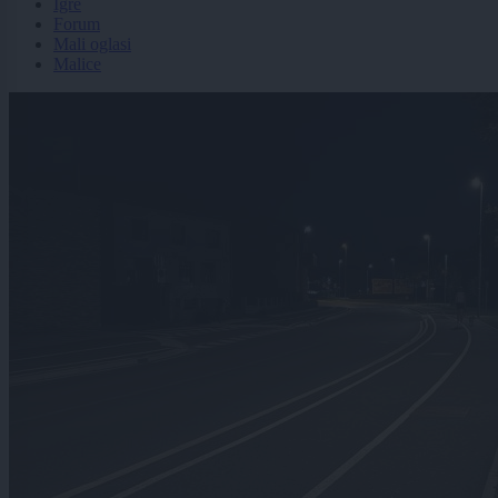
Igre
Forum
Mali oglasi
Malice