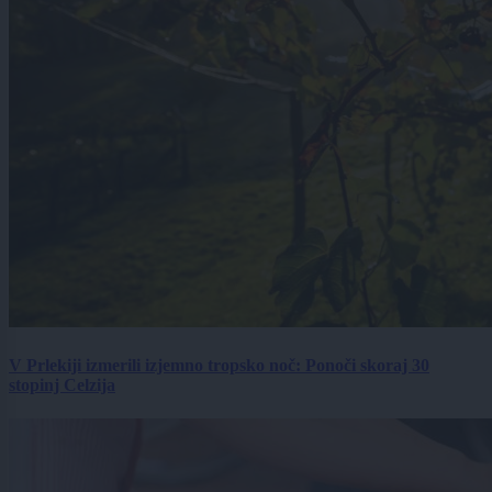
V Prlekiji izmerili izjemno tropsko noč: Ponoči skoraj 30
stopinj Celzija