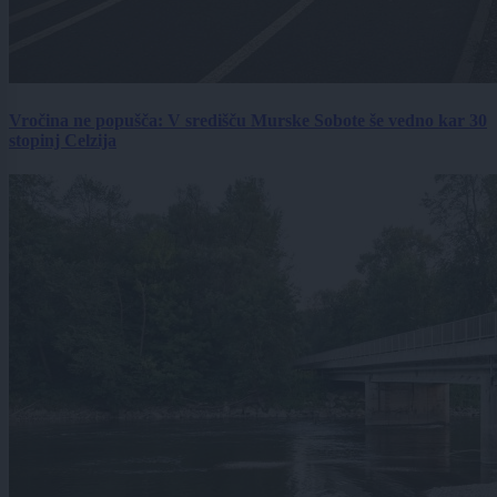
Vročina ne popušča: V središču Murske Sobote še vedno kar 30
stopinj Celzija