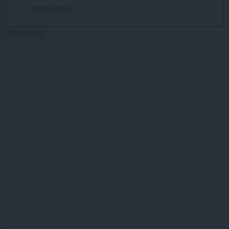
CAPTCHA
Nisem robot
Naročite se