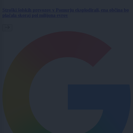
Stroški šolskih prevozov v Pomurju eksplodirali, ena občina bo
plačala skoraj pol milijona evrov