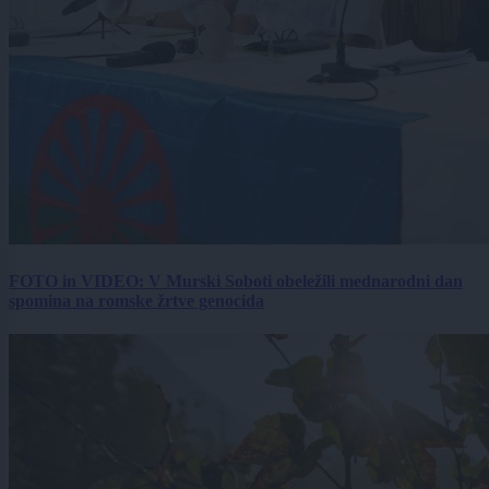
FOTO in VIDEO: V Murski Soboti obeležili mednarodni dan
spomina na romske žrtve genocida