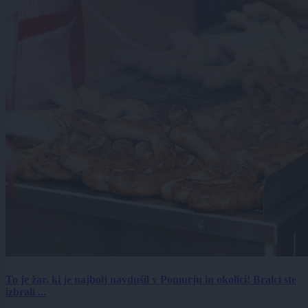
To je žar, ki je najbolj navdušil v Pomurju in okolici! Bralci ste
izbrali ...