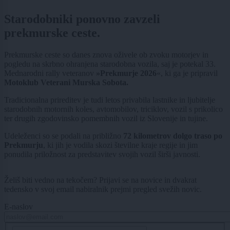
Starodobniki ponovno zavzeli
prekmurske ceste.
Prekmurske ceste so danes znova oživele ob zvoku motorjev in
pogledu na skrbno ohranjena starodobna vozila, saj je potekal 33.
Mednarodni rally veteranov
»Prekmurje 2026
«, ki ga je pripravil
Motoklub Veterani Murska Sobota.
Tradicionalna prireditev je tudi letos privabila lastnike in ljubitelje
starodobnih motornih koles, avtomobilov, triciklov, vozil s prikolico
ter drugih zgodovinsko pomembnih vozil iz Slovenije in tujine.
Udeleženci so se podali na približno
72 kilometrov dolgo traso po
Prekmurju
, ki jih je vodila skozi številne kraje regije in jim
ponudila priložnost za predstavitev svojih vozil širši javnosti.
Želiš biti vedno na tekočem? Prijavi se na novice in dvakrat
tedensko v svoj email nabiralnik prejmi pregled svežih novic.
E-naslov