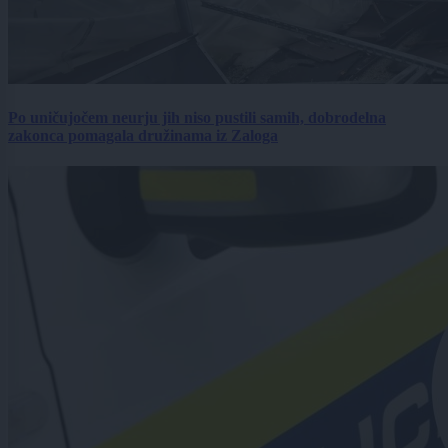
Po uničujočem neurju jih niso pustili samih, dobrodelna
zakonca pomagala družinama iz Zaloga