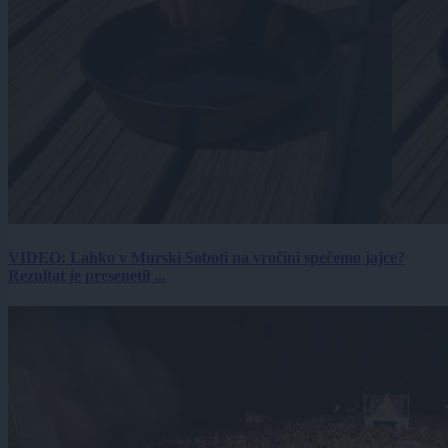
VIDEO: Lahko v Murski Soboti na vročini spečemo jajce?
Rezultat je presenetil ...