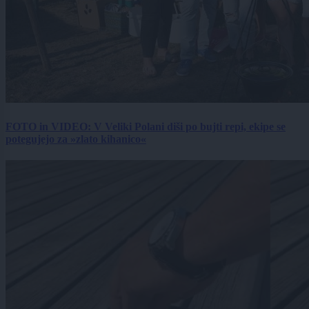
FOTO in VIDEO: V Veliki Polani diši po bujti repi, ekipe se
potegujejo za »zlato kihanico«