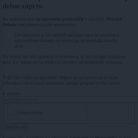
delno zaprto.
Na priljubljenem
gramoznem parkirišču
v središču
Murske
Sobote
smo danes opazili spremembe.
Del površine je bil namreč začasno zaprt in označen z
opozorilnim trakom, na terenu pa so potekala manjša
dela.
Na terenu sta bila opažena tudi delavca, ki sta izvajala določena
dela, kar nakazuje na možnost ureditve ali nadaljnjih posegov.
Želiš biti vedno na tekočem? Prijavi se na novice in dvakrat
tedensko v svoj email nabiralnik prejmi pregled svežih novic.
E-naslov
CAPTCHA
Nisem robot
Naročite se
Spomnimo, zemljišče na območju
nekdanjega Potrošnika
je bilo