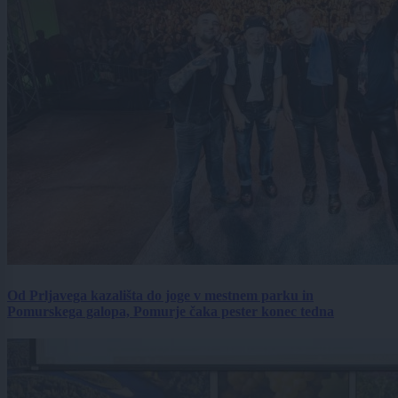
Od Prljavega kazališta do joge v mestnem parku in
Pomurskega galopa, Pomurje čaka pester konec tedna