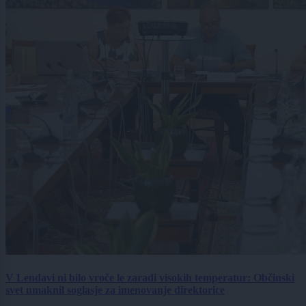
V Lendavi ni bilo vroče le zaradi visokih temperatur: Občinski
svet umaknil soglasje za imenovanje direktorice