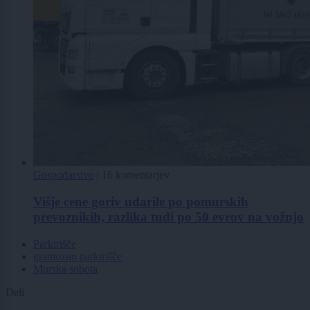
Gospodarstvo
|
16 komentarjev
Višje cene goriv udarile po pomurskih
prevoznikih, razlika tudi po 50 evrov na vožnjo
Parkirišče
gramozno parkirišče
Murska sobota
Deli