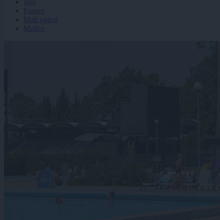
Igre
Forum
Mali oglasi
Malice