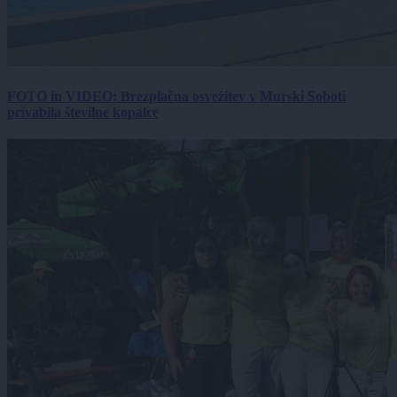
FOTO in VIDEO: Brezplačna osvežitev v Murski Soboti
privabila številne kopalce