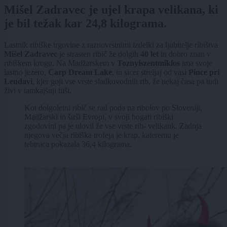
Mišel Zadravec je ujel krapa velikana, ki
je bil težak kar 24,8 kilograma.
Lastnik ribiške trgovine z raznovrstnimi izdelki za ljubitelje ribištva
Mišel Zadravec
je strasten ribič že dolgih
40 let
in dobro znan v
ribiškem krogu. Na Madžarskem v
Toznyiszentmiklos
ima svoje
lastno jezero,
Carp Dream Lake
, in sicer streljaj od vasi
Pince pri
Lendavi
, kjer goji vse vrste sladkovodnih rib, že nekaj časa pa tudi
živi v tamkajšnji hiši.
Kot dolgoletni ribič se rad poda na ribolov po Sloveniji,
Madžarski in širši Evropi, v svoji bogati ribiški
zgodovini pa je ulovil že vse vrste rib- velikank. Zadnja
njegova večja ribiška trofeja je krap, kateremu je
tehtnica pokazala 36,4 kilograma.