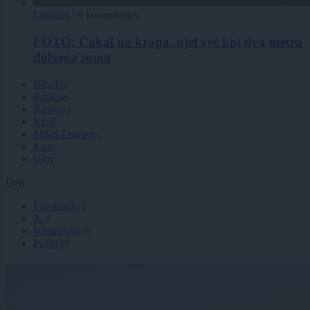
Lokalno
|
9 komentarjev
FOTO: Čakal na krapa, ujel več kot dva metra
dolgega soma
Ribolov
Ribičija
Ribištvo
Ribič
Mišel Zadravec
Krap
Ulov
Deli
Facebook
X
WhatsApp
Pošlji