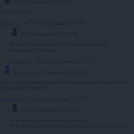
Czd
23. September 2020 16:54
Bolj star, bolj nor
Odgovori
Copy to clipboard
8
9
Žm
23. September 2020 17:02
Realni DF to za sebe praviš. *žaljiva vsebina je bila
odstranjena* pokvarjeno.
Odgovori
Copy to clipboard
5
6
Silvo Hozjan
23. September 2020 18:25
Ribe iz naših grmoznic,bravo ribiči samo davlite dele slike na fb te
se pa pijtate ka nega rib
Odgovori
Copy to clipboard
6
3
Koli
24. September 2020 11:07
Celje slike so,niksnih delov slik ne vidim.
Po tvojem,če se slike davlejo na fb,te nega rib,ali kak to misliš?