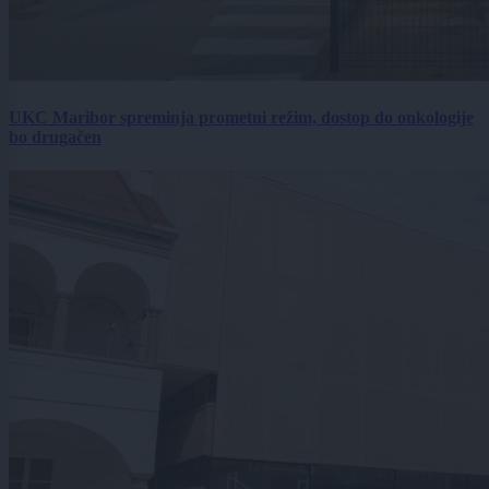
UKC Maribor spreminja prometni režim, dostop do onkologije
bo drugačen