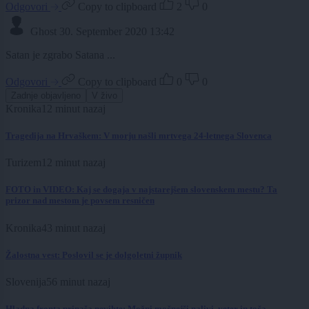
Odgovori
Copy to clipboard
2
0
Ghost
30. September 2020 13:42
Satan je zgrabo Satana ...
Odgovori
Copy to clipboard
0
0
Zadnje objavljeno
V živo
Kronika
12 minut nazaj
Tragedija na Hrvaškem: V morju našli mrtvega 24-letnega Slovenca
Turizem
12 minut nazaj
FOTO in VIDEO: Kaj se dogaja v najstarejšem slovenskem mestu? Ta
prizor nad mestom je povsem resničen
Kronika
43 minut nazaj
Žalostna vest: Poslovil se je dolgoletni župnik
Slovenija
56 minut nazaj
Hladna fronta prinaša nevihte: Možni močnejši nalivi, veter in toča