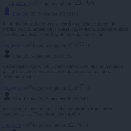
Odgovori
Copy to clipboard
2
0
Pitu Guli
23. September 2020 21:10
Joj, te ribe lovite, katerim meso smrdi od gnojšnice, potem jih
zvečine vračate, ampak kaj je smisel tega lovljenja, idite raje muharit
na Sočo, pa v tisti čisti vodi zgrabiti nekaj, to je veselje
Odgovori
Copy to clipboard
2
19
ribari
23. September 2020 22:37
kakšen ogaben šport, hobi... ranite zdravo živo bitje, in jo ranjeno
spistite nazaj. če že lovite živale jih imejte za hrano in ne za
facebook trofeje
Odgovori
Copy to clipboard
2
14
Risto Kubura
24. September 2020 03:49
Jaz pa sem se ukozio in nič se ni o tem pisalo oziroma nisem
razglašal.............Torej nisem javno trobilo.
Odgovori
Copy to clipboard
1
4