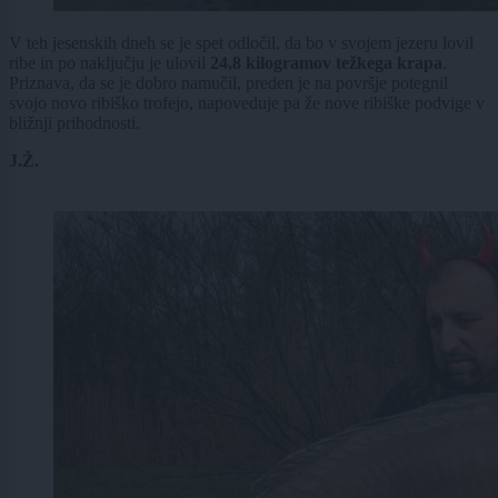
V teh jesenskih dneh se je spet odločil, da bo v svojem jezeru lovil
ribe in po naključju je ulovil
24,8 kilogramov težkega krapa
.
Priznava, da se je dobro namučil, preden je na površje potegnil
svojo novo ribiško trofejo, napoveduje pa že nove ribiške podvige v
bližnji prihodnosti.
J.Ž.