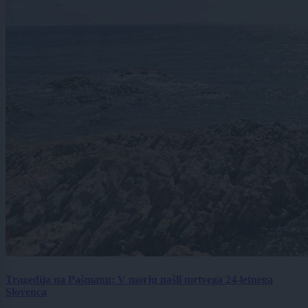
Tragedija na Pašmanu: V morju našli mrtvega 24-letnega
Slovenca