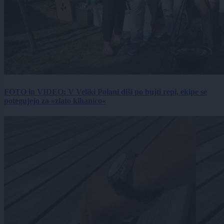
FOTO in VIDEO: V Veliki Polani diši po bujti repi, ekipe se
potegujejo za »zlato kihanico«