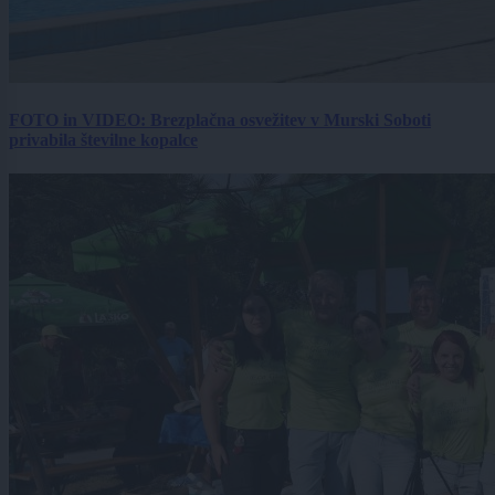
FOTO in VIDEO: Brezplačna osvežitev v Murski Soboti
privabila številne kopalce