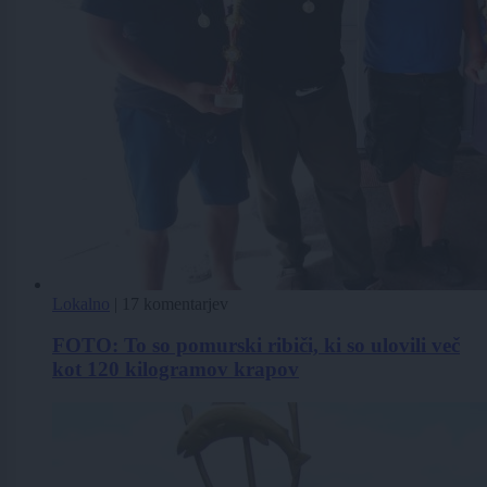
Lokalno
|
17 komentarjev
FOTO: To so pomurski ribiči, ki so ulovili več
kot 120 kilogramov krapov