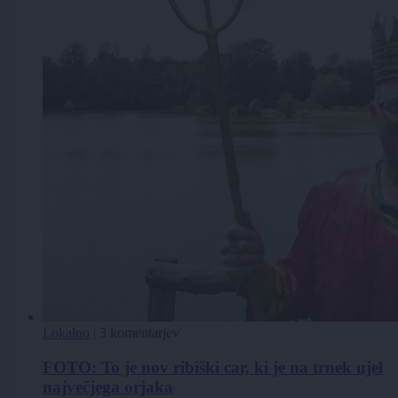
Lokalno
|
3 komentarjev
FOTO: To je nov ribiški car, ki je na trnek ujel
največjega orjaka