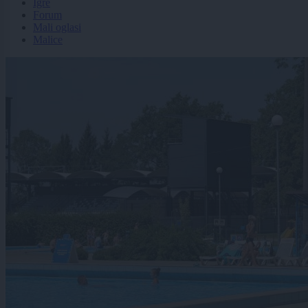
Igre
Forum
Mali oglasi
Malice