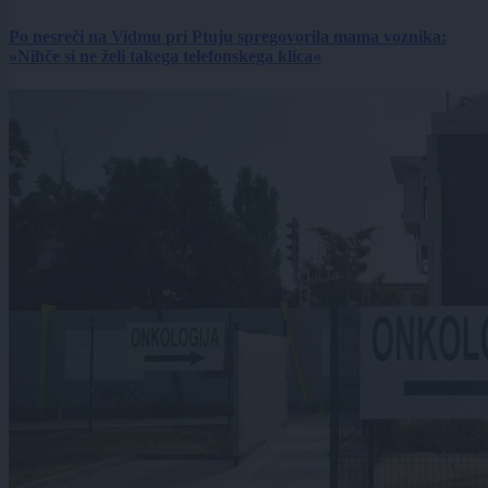
Po nesreči na Vidmu pri Ptuju spregovorila mama voznika:
»Nihče si ne želi takega telefonskega klica«