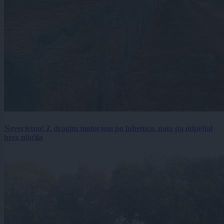
Neverjetno! Z dragim motorjem po lubenico, nato pa odpeljal
brez plačila