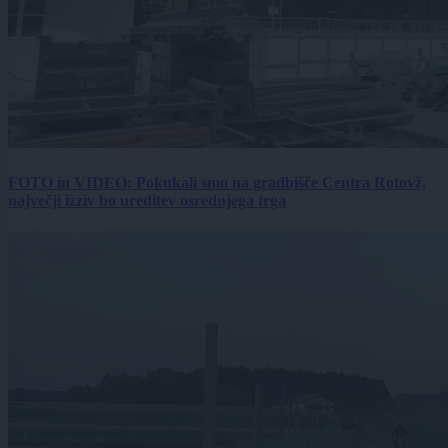
FOTO in VIDEO: Pokukali smo na gradbišče Centra Rotovž,
največji izziv bo ureditev osrednjega trga