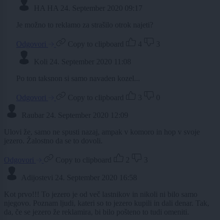
HA HA
24. September 2020 09:17
Je možno to reklamo za strašilo otrok najeti?
Odgovori
Copy to clipboard
4
3
Koli
24. September 2020 11:08
Po ton taksnon si samo navaden kozel...
Odgovori
Copy to clipboard
3
0
Raubar
24. September 2020 12:09
Ulovi že, samo ne spusti nazaj, ampak v komoro in hop v svoje
jezero. Žalostno da se to dovoli.
Odgovori
Copy to clipboard
2
3
Adijostevi
24. September 2020 16:58
Kot prvo!!! To jezero je od več lastnikov in nikoli ni bilo samo
njegovo. Poznam ljudi, kateri so to jezero kupili in dali denar. Tak,
da, če se jezero že reklamira, bi bilo pošteno to tudi omeniti.