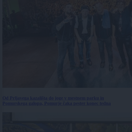
Od Prljavega kazališta do joge v mestnem parku in
Pomurskega galopa, Pomurje čaka pester konec tedna