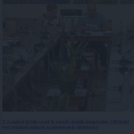
V Lendavi ni bilo vroče le zaradi visokih temperatur: Občinski
svet umaknil soglasje za imenovanje direktorice