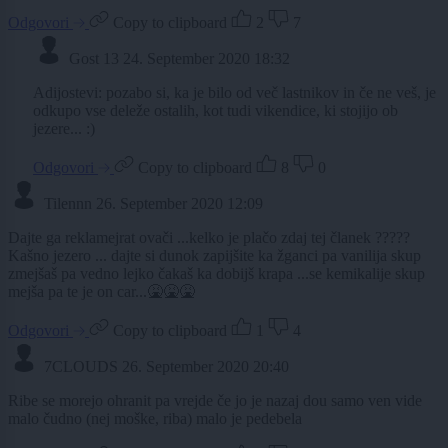
Odgovori
Copy to clipboard
2
7
Gost 13
24. September 2020 18:32
Adijostevi: pozabo si, ka je bilo od več lastnikov in če ne veš, je
odkupo vse deleže ostalih, kot tudi vikendice, ki stojijo ob
jezere... :)
Odgovori
Copy to clipboard
8
0
Tilennn
26. September 2020 12:09
Dajte ga reklamejrat ovači ...kelko je plačo zdaj tej članek ?????
Kašno jezero ... dajte si dunok zapijšite ka žganci pa vanilija skup
zmejšaš pa vedno lejko čakaš ka dobijš krapa ...se kemikalije skup
mejša pa te je on car...🤮🤮🤮
Odgovori
Copy to clipboard
1
4
7CLOUDS
26. September 2020 20:40
Ribe se morejo ohranit pa vrejde če jo je nazaj dou samo ven vide
malo čudno (nej moške, riba) malo je pedebela