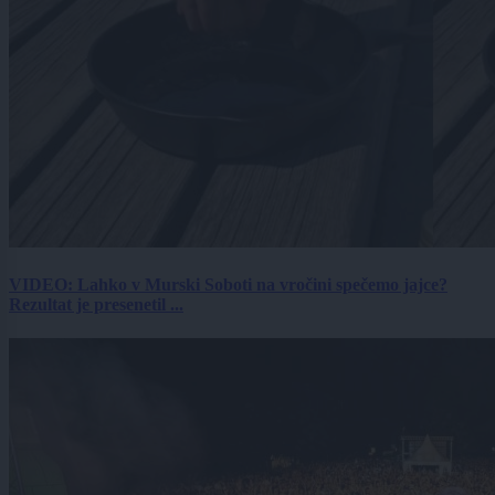
VIDEO: Lahko v Murski Soboti na vročini spečemo jajce?
Rezultat je presenetil ...