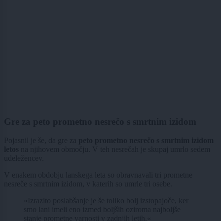
Gre za peto prometno nesrečo s smrtnim izidom
Pojasnil je še, da gre za
peto prometno nesrečo s smrtnim izidom
letos
na njihovem območju. V teh nesrečah je skupaj umrlo sedem
udeležencev.
V enakem obdobju lanskega leta so obravnavali tri prometne
nesreče s smrtnim izidom, v katerih so umrle tri osebe.
»Izrazito poslabšanje je še toliko bolj izstopajoče, ker
smo lani imeli eno izmed boljših oziroma najboljše
stanje prometne varnosti v zadnjih letih.«