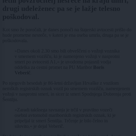
letni povzročitelj nesreče na kraju umrl,
drugi udeleženec pa se je lažje telesno
poškodoval.
Kot smo že poročali, je danes ponoči na štajerski avtocesti prišlo do
hude prometne nesreče, v kateri je ena oseba umrla, druga pa se je
poškodovala.
»Danes okoli 2.30 smo bili obveščeni o vožnji voznika
v smernem vozišču, ki je namenjeno vožnji v nasprotni
smeri po avtocesti A1,« je uvodoma pojasnil vodja
oddelka za cestni promet na PU Maribor
Boris
Veberič
.
Po njegovih besedah je 86-letni državljan Hrvaške z vozilom
nemških registrskih oznak vozil po smernem vozišču, namenjenem
vožnji v nasprotni smeri, in sicer iz smeri Spodnjega Dobrenja proti
Šentilju.
»Zaradi takšnega ravnanja je trčil v pravilno vozeči
osebni avtomobil mariborskih registrskih oznak, ki je
pripeljal iz smeri Šentilja. Trčenje je bilo čelno in
silovito,« je dejal Veberič.