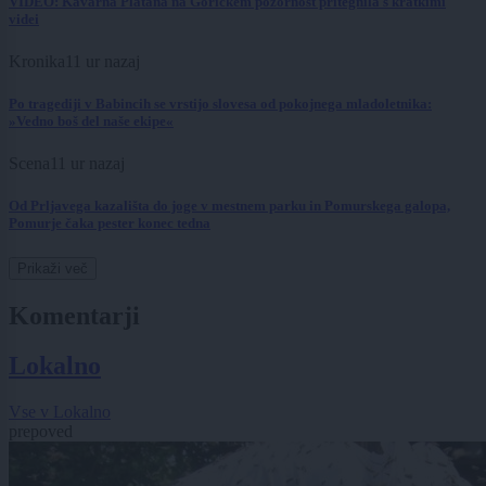
VIDEO: Kavarna Platana na Goričkem pozornost pritegnila s kratkimi
videi
Kronika
11 ur nazaj
Po tragediji v Babincih se vrstijo slovesa od pokojnega mladoletnika:
»Vedno boš del naše ekipe«
Scena
11 ur nazaj
Od Prljavega kazališta do joge v mestnem parku in Pomurskega galopa,
Pomurje čaka pester konec tedna
Prikaži več
Komentarji
Lokalno
Vse v Lokalno
prepoved