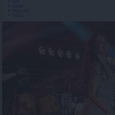
Igre
Forum
Mali oglasi
Malice