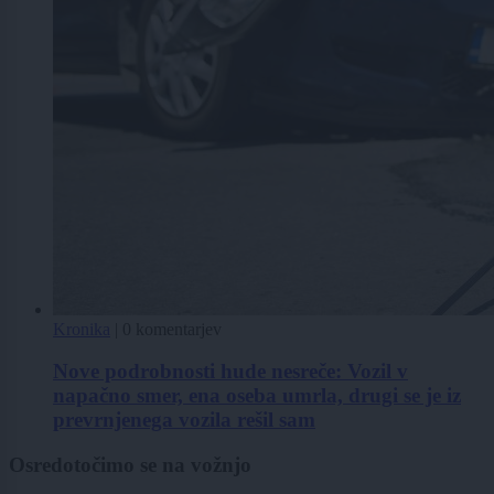
Kronika
|
0 komentarjev
Nove podrobnosti hude nesreče: Vozil v
napačno smer, ena oseba umrla, drugi se je iz
prevrnjenega vozila rešil sam
Osredotočimo se na vožnjo