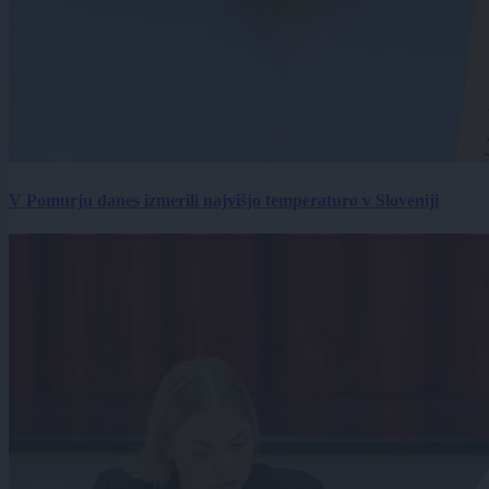
V Pomurju danes izmerili najvišjo temperaturo v Sloveniji