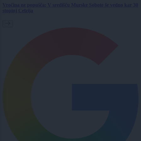
Vročina ne popušča: V središču Murske Sobote še vedno kar 30
stopinj Celzija