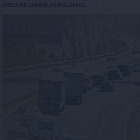
Queernight, najmlajši vabljeni drugam