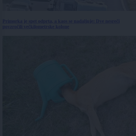
Primorka je spet odprta, a kaos se nadaljuje: Dve nesreči
povzročili večkilometrske kolone