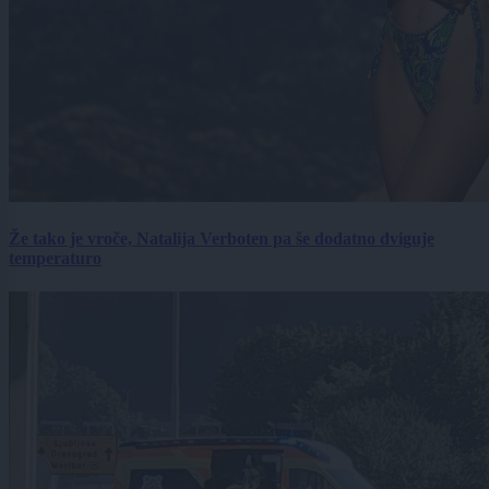
Že tako je vroče, Natalija Verboten pa še dodatno dviguje
temperaturo