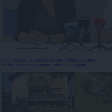
V Veliki Polani predstavili program državne slovesnosti,
»Prekmurski svétek« prinaša celodnevno dogajanje