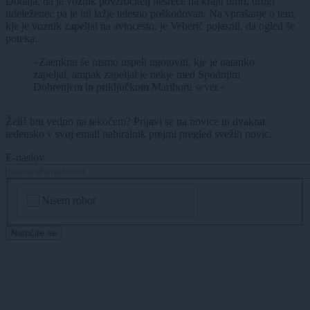
Dodaja, da je voznik povzročitelj nesreče na kraju umrl, drugi
udeleženec pa je bil lažje telesno poškodovan. Na vprašanje o tem,
kje je voznik zapeljal na avtocesto, je Veberič pojasnil, da ogled še
poteka:
»Zaenkrat še nismo uspeli ugotoviti, kje je natanko
zapeljal, ampak zapeljal je nekje med Spodnjim
Dobrenjem in priključkom Mariboru sever.«
Želiš biti vedno na tekočem? Prijavi se na novice in dvakrat
tedensko v svoj email nabiralnik prejmi pregled svežih novic.
E-naslov
CAPTCHA
Nisem robot
Naročite se