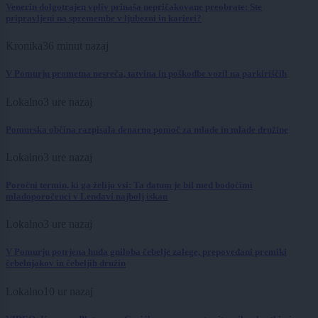
Venerin dolgotrajen vpliv prinaša nepričakovane preobrate: Ste
pripravljeni na spremembe v ljubezni in karieri?
Kronika
36 minut nazaj
V Pomurju prometna nesreča, tatvina in poškodbe vozil na parkiriščih
Lokalno
3 ure nazaj
Pomurska občina razpisala denarno pomoč za mlade in mlade družine
Lokalno
3 ure nazaj
Poročni termin, ki ga želijo vsi: Ta datum je bil med bodočimi
mladoporočenci v Lendavi najbolj iskan
Lokalno
3 ure nazaj
V Pomurju potrjena huda gniloba čebelje zalege, prepovedani premiki
čebelnjakov in čebeljih družin
Lokalno
10 ur nazaj