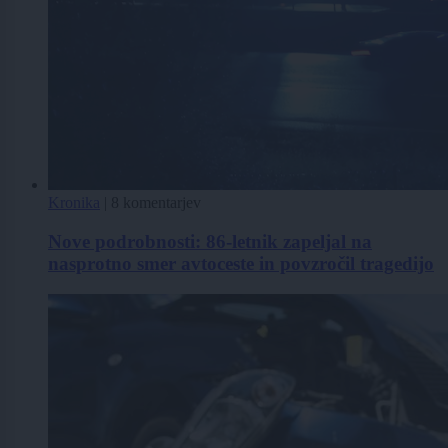
Kronika
|
8 komentarjev
Nove podrobnosti: 86-letnik zapeljal na
nasprotno smer avtoceste in povzročil tragedijo