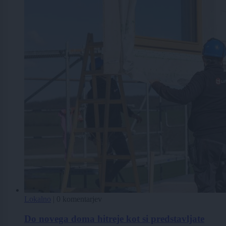
Lokalno
|
0 komentarjev
Do novega doma hitreje kot si predstavljate