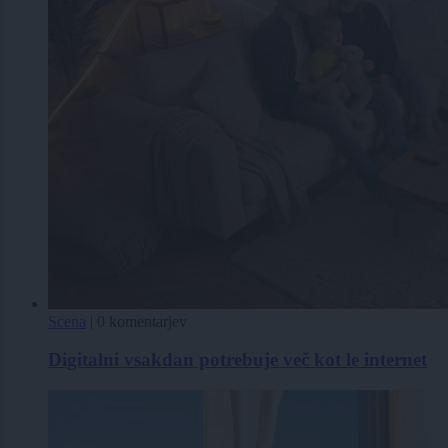
Scena
|
0 komentarjev
Digitalni vsakdan potrebuje več kot le internet