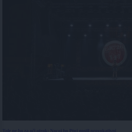
Tole ne bo za oči otrok: Nocoj bo Ptuj gostil provokativni