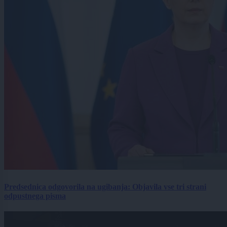
Predsednica odgovorila na ugibanja: Objavila vse tri strani
odpustnega pisma