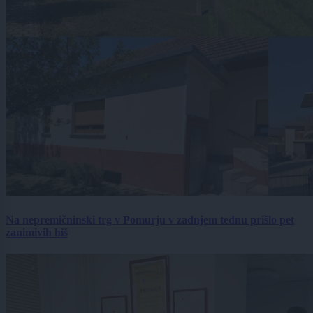
Na nepremičninski trg v Pomurju v zadnjem tednu prišlo pet
zanimivih hiš