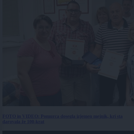
FOTO in VIDEO: Pomurca dosegla izjemen mejnik, kri sta
darovala že 100-krat