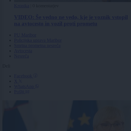
Kronika
|
0 komentarjev
VIDEO: Še vedno ne vedo, kje je voznik vstopil
na avtocesto in vozil proti prometu
PU Maribor
Policijska uprava Maribor
Smrtna prometna nesreča
Avtocesta
Nesreča
Deli
Facebook
X
WhatsApp
Pošlji