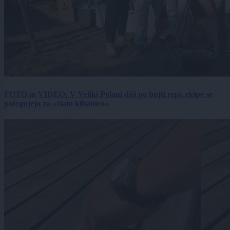
FOTO in VIDEO: V Veliki Polani diši po bujti repi, ekipe se
potegujejo za »zlato kihanico«