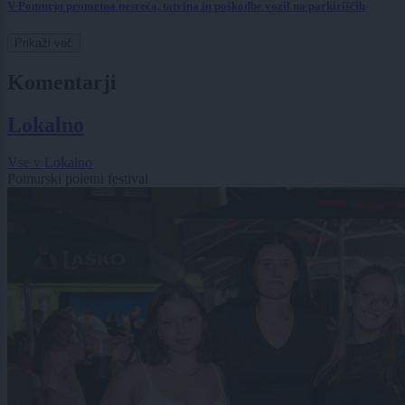
V Pomurju prometna nesreča, tatvina in poškodbe vozil na parkiriščih
Prikaži več
Komentarji
Lokalno
Vse v Lokalno
Pomurski poletni festival