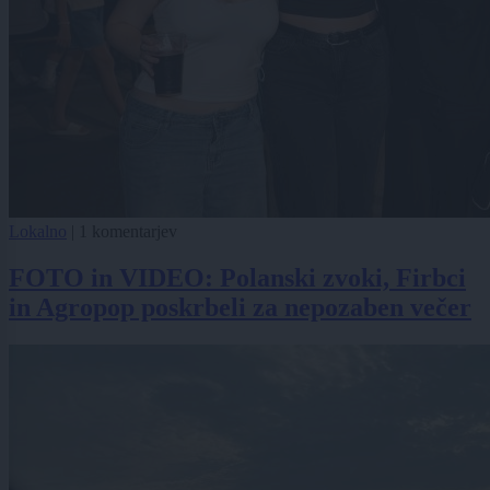
Lokalno
|
1 komentarjev
FOTO in VIDEO: Polanski zvoki, Firbci
in Agropop poskrbeli za nepozaben večer