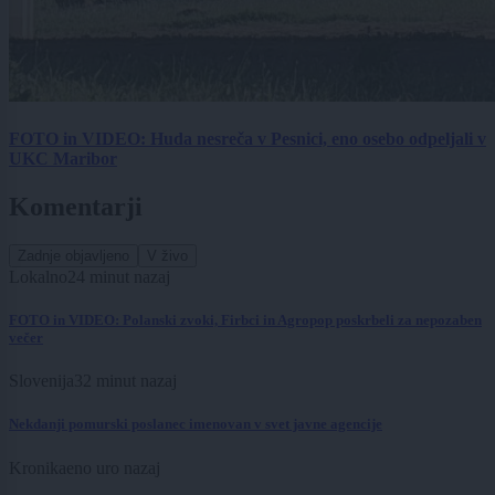
FOTO in VIDEO: Huda nesreča v Pesnici, eno osebo odpeljali v
UKC Maribor
Komentarji
Zadnje objavljeno
V živo
Lokalno
24 minut nazaj
FOTO in VIDEO: Polanski zvoki, Firbci in Agropop poskrbeli za nepozaben
večer
Slovenija
32 minut nazaj
Nekdanji pomurski poslanec imenovan v svet javne agencije
Kronika
eno uro nazaj