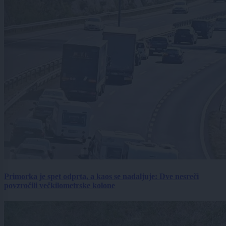
Primorka je spet odprta, a kaos se nadaljuje: Dve nesreči
povzročili večkilometrske kolone