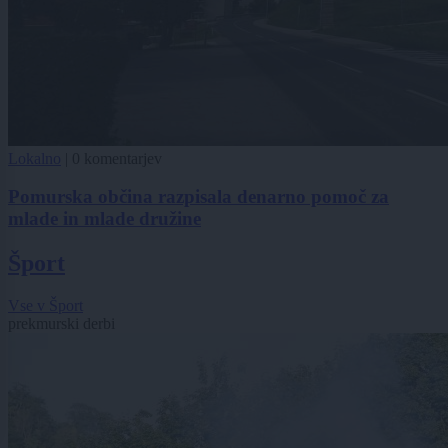
Lokalno
|
0 komentarjev
Pomurska občina razpisala denarno pomoč za
mlade in mlade družine
Šport
Vse v Šport
prekmurski derbi