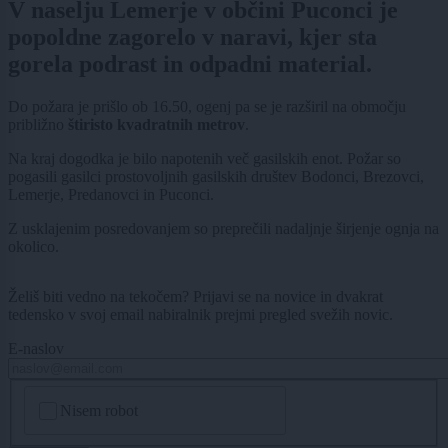
V naselju Lemerje v občini Puconci je
popoldne zagorelo v naravi, kjer sta
gorela podrast in odpadni material.
Do požara je prišlo ob 16.50, ogenj pa se je razširil na območju
približno
štiristo kvadratnih
metrov
.
Na kraj dogodka je bilo napotenih več gasilskih enot. Požar so
pogasili gasilci prostovoljnih gasilskih društev Bodonci, Brezovci,
Lemerje, Predanovci in Puconci.
Z usklajenim posredovanjem so preprečili nadaljnje širjenje ognja na
okolico.
Želiš biti vedno na tekočem? Prijavi se na novice in dvakrat
tedensko v svoj email nabiralnik prejmi pregled svežih novic.
E-naslov
CAPTCHA
Nisem robot