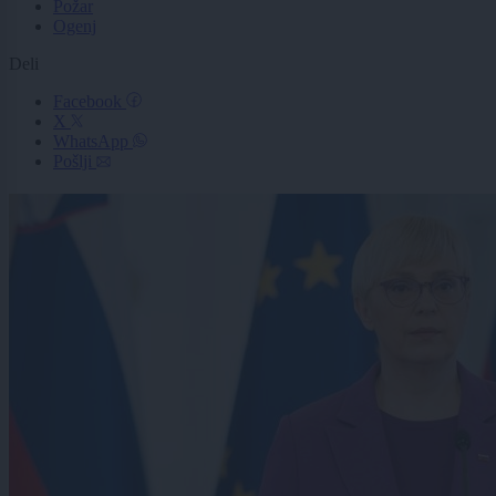
Požar
Ogenj
Deli
Facebook
X
WhatsApp
Pošlji