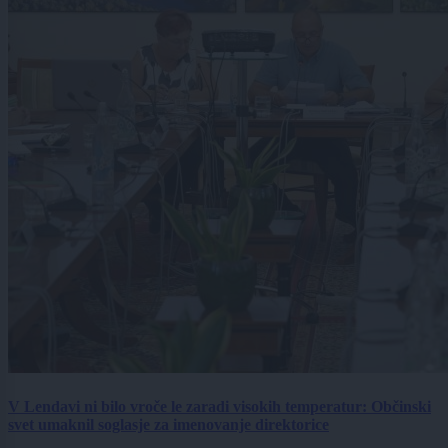
V Lendavi ni bilo vroče le zaradi visokih temperatur: Občinski
svet umaknil soglasje za imenovanje direktorice