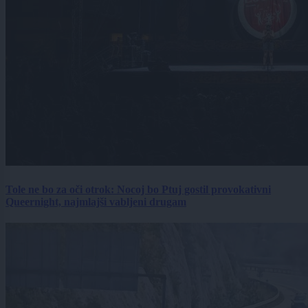
Tole ne bo za oči otrok: Nocoj bo Ptuj gostil provokativni
Queernight, najmlajši vabljeni drugam