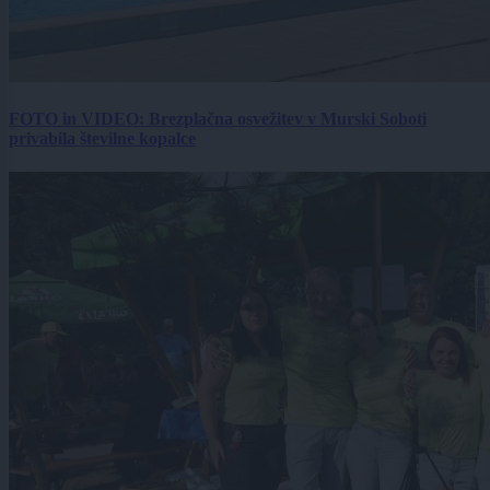
FOTO in VIDEO: Brezplačna osvežitev v Murski Soboti
privabila številne kopalce