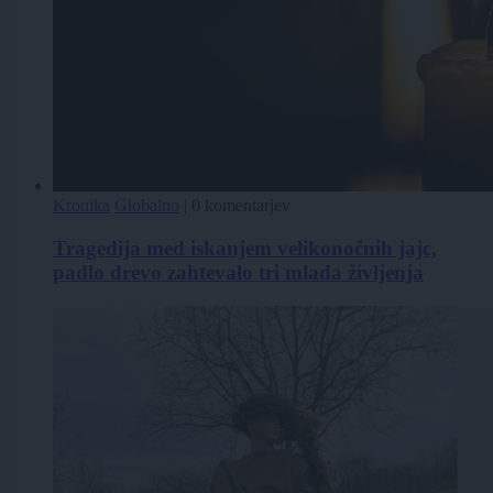
Kronika
Globalno
|
0 komentarjev
Tragedija med iskanjem velikonočnih jajc,
padlo drevo zahtevalo tri mlada življenja