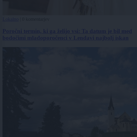
Lokalno
|
0 komentarjev
Poročni termin, ki ga želijo vsi: Ta datum je bil med
bodočimi mladoporočenci v Lendavi najbolj iskan