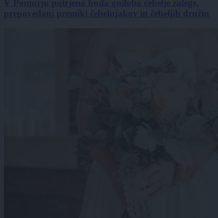
V Pomurju potrjena huda gniloba čebelje zalege,
prepovedani premiki čebelnjakov in čebeljih družin