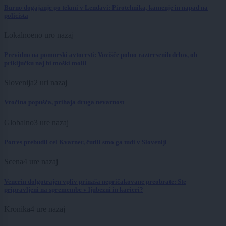
Burno dogajanje po tekmi v Lendavi: Pirotehnika, kamenje in napad na
policista
Lokalno
eno uro nazaj
Previdno na pomurski avtocesti: Vozišče polno raztresenih delov, ob
priključku naj bi moški molil
Slovenija
2 uri nazaj
Vročina popušča, prihaja druga nevarnost
Globalno
3 ure nazaj
Potres prebudil cel Kvarner, čutili smo ga tudi v Sloveniji
Scena
4 ure nazaj
Venerin dolgotrajen vpliv prinaša nepričakovane preobrate: Ste
pripravljeni na spremembe v ljubezni in karieri?
Kronika
4 ure nazaj