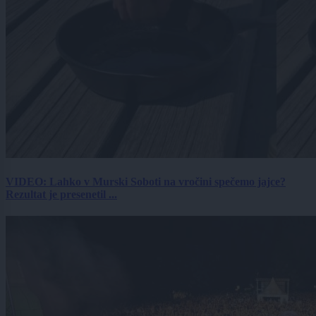
VIDEO: Lahko v Murski Soboti na vročini spečemo jajce?
Rezultat je presenetil ...