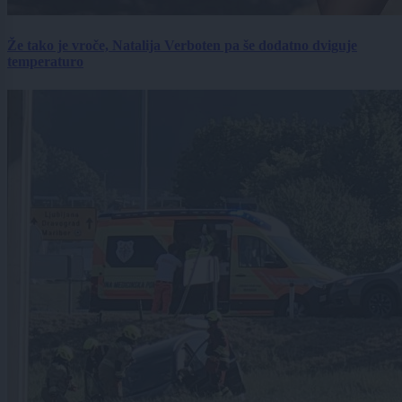
Že tako je vroče, Natalija Verboten pa še dodatno dviguje
temperaturo