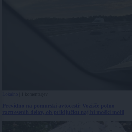
Lokalno
|
1 komentarjev
Previdno na pomurski avtocesti: Vozišče polno
raztresenih delov, ob priključku naj bi moški molil