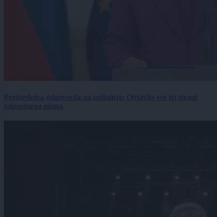
Predsednica odgovorila na ugibanja: Objavila vse tri strani
odpustnega pisma