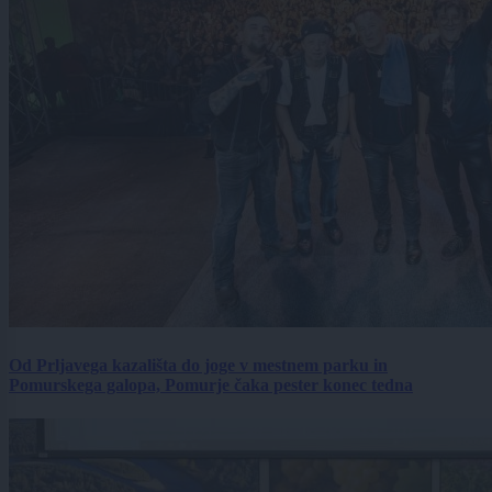
Od Prljavega kazališta do joge v mestnem parku in
Pomurskega galopa, Pomurje čaka pester konec tedna