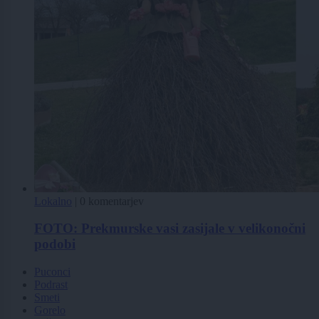
Lokalno
|
0 komentarjev
FOTO: Prekmurske vasi zasijale v velikonočni
podobi
Puconci
Podrast
Smeti
Gorelo