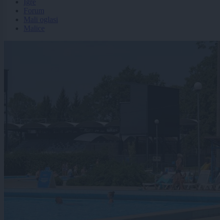
Igre
Forum
Mali oglasi
Malice