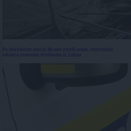
Po uničujočem neurju jih niso pustili samih, dobrodelna
zakonca pomagala družinama iz Zaloga