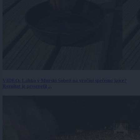
VIDEO: Lahko v Murski Soboti na vročini spečemo jajce?
Rezultat je presenetil ...