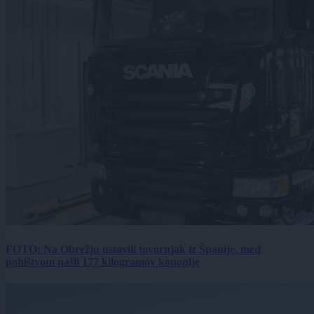
FOTO: Na Obrežju ustavili tovornjak iz Španije, med
pohištvom našli 177 kilogramov konoplje