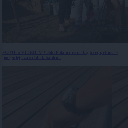
FOTO in VIDEO: V Veliki Polani diši po bujti repi, ekipe se
potegujejo za »zlato kihanico«