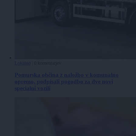
Lokalno
|
0 komentarjev
Pomurska občina z naložbo v komunalno
opremo, podpisali pogodbo za dve novi
specialni vozili