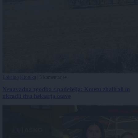
Lokalno
Kronika
|
5 komentarjev
Nenavadna zgodba s podeželja: Kmetu zbalirali in
ukradli dva hektarja otave