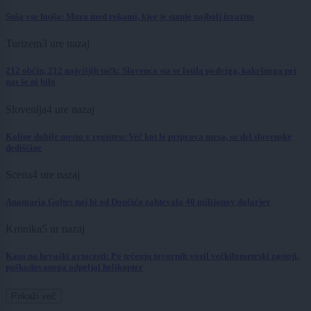
Suša vse hujša: Mura med rekami, kjer je stanje najbolj izrazito
Turizem
3 ure nazaj
212 občin, 212 najvišjih točk: Slovenca sta se lotila podviga, kakršnega pri
nas še ni bilo
Slovenija
4 ure nazaj
Koline dobile mesto v registru: Več kot le priprava mesa, so del slovenske
dediščine
Scena
4 ure nazaj
Anamaria Goltes naj bi od Dončića zahtevala 40 milijonov dolarjev
Kronika
5 ur nazaj
Kaos na hrvaški avtocesti: Po trčenju tovornih vozil večkilometrski zastoji,
poškodovanega odpeljal helikopter
Prikaži več