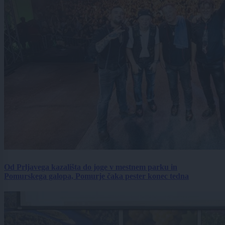
Od Prljavega kazališta do joge v mestnem parku in
Pomurskega galopa, Pomurje čaka pester konec tedna