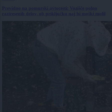
Previdno na pomurski avtocesti: Vozišče polno
raztresenih delov, ob priključku naj bi moški molil