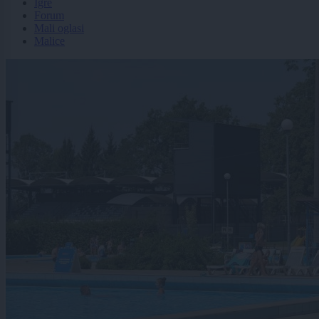
Igre
Forum
Mali oglasi
Malice