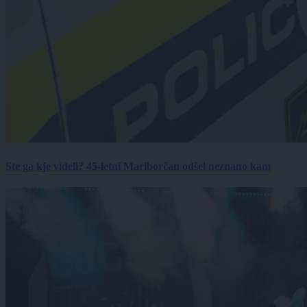
Ste ga kje videli? 45-letni Mariborčan odšel neznano kam