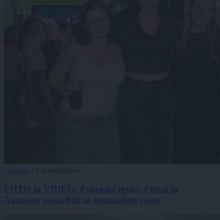
Lokalno
|
8 komentarjev
FOTO in VIDEO: Polanski zvoki, Firbci in
Agropop poskrbeli za nepozaben večer