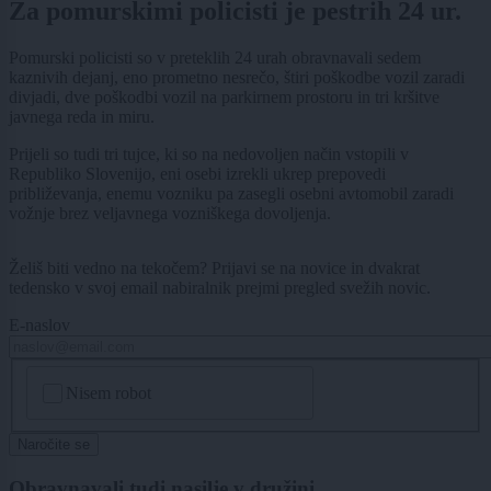
Za pomurskimi policisti je pestrih 24 ur.
Pomurski policisti so v preteklih 24 urah obravnavali sedem
kaznivih dejanj, eno prometno nesrečo, štiri poškodbe vozil zaradi
divjadi, dve poškodbi vozil na parkirnem prostoru in tri kršitve
javnega reda in miru.
Prijeli so tudi tri tujce, ki so na nedovoljen način vstopili v
Republiko Slovenijo, eni osebi izrekli ukrep prepovedi
približevanja, enemu vozniku pa zasegli osebni avtomobil zaradi
vožnje brez veljavnega vozniškega dovoljenja.
Želiš biti vedno na tekočem? Prijavi se na novice in dvakrat
tedensko v svoj email nabiralnik prejmi pregled svežih novic.
E-naslov
CAPTCHA
Nisem robot
Naročite se
Obravnavali tudi nasilje v družini