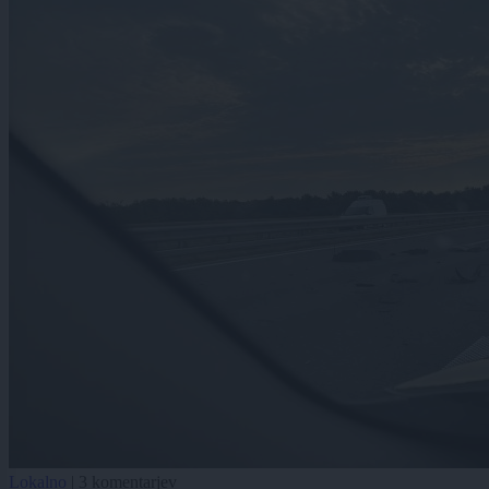
Lokalno
|
3 komentarjev