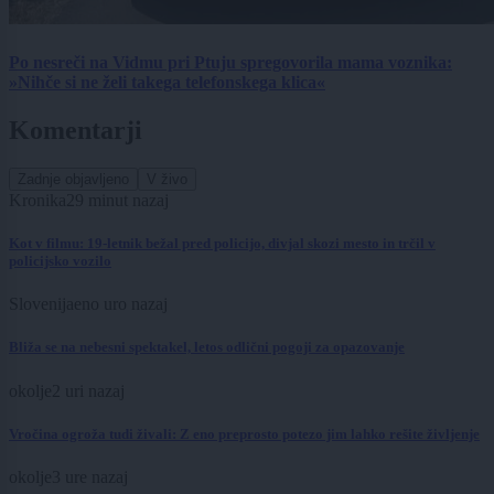
Po nesreči na Vidmu pri Ptuju spregovorila mama voznika:
»Nihče si ne želi takega telefonskega klica«
Komentarji
Zadnje objavljeno
V živo
Kronika
29 minut nazaj
Kot v filmu: 19-letnik bežal pred policijo, divjal skozi mesto in trčil v
policijsko vozilo
Slovenija
eno uro nazaj
Bliža se na nebesni spektakel, letos odlični pogoji za opazovanje
okolje
2 uri nazaj
Vročina ogroža tudi živali: Z eno preprosto potezo jim lahko rešite življenje
okolje
3 ure nazaj