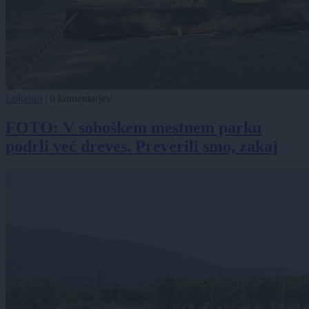
Lokalno
|
0 komentarjev
FOTO: V soboškem mestnem parku
podrli več dreves. Preverili smo, zakaj