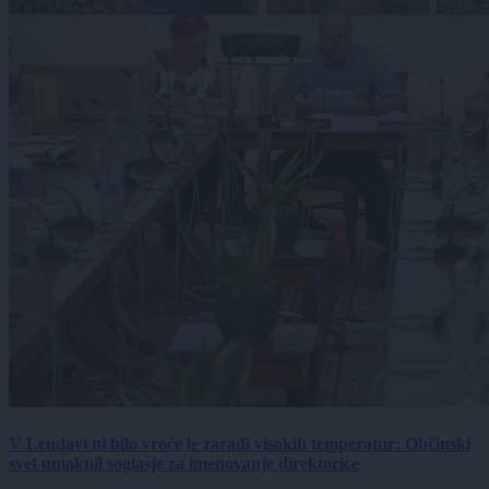
V Lendavi ni bilo vroče le zaradi visokih temperatur: Občinski
svet umaknil soglasje za imenovanje direktorice