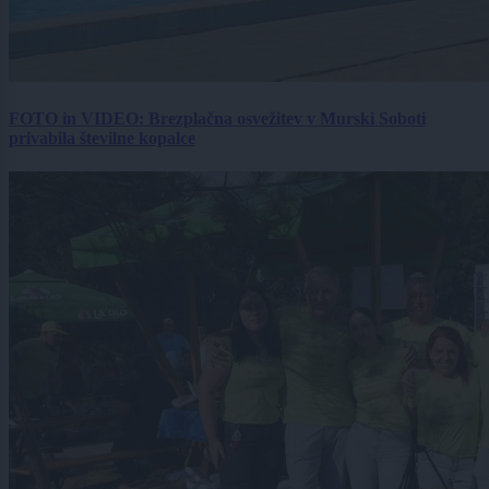
FOTO in VIDEO: Brezplačna osvežitev v Murski Soboti
privabila številne kopalce