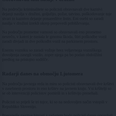
Na področju kriminalitete so policisti obravnavali dve kaznivi
dejanji nasilja v družini, goljufijo, požar, tatvino, poškodovanje tuje
stvari in kaznivo dejanje ponareditve listin. Eni osebi so zaradi
nasilja v družini izrekli ukrep prepovedi približevanja.
Na področju prometne varnosti so obravnavali eno prometno
nesrečo, v kateri je nastala le gmotna škoda, štiri poškodbe vozil
zaradi divjadi in dve poškodbi vozil na parkirnem prostoru.
Enemu vozniku so zaradi vožnje brez veljavnega vozniškega
dovoljenja zasegli vozilo, zoper njega pa bo podan obdolžilni
predlog na pristojno sodišče.
Radarji danes na območju Ljutomera
Na področju javnega reda in miru so policisti obravnavali dve kršitvi
v zasebnem prostoru in eno kršitev na javnem kraju. Vsi kršitelji so
se ob intervenciji policistov pomirili in s kršitvijo prenehali.
Policisti so prijeli še tri tujce, ki so na nedovoljen način vstopili v
Republiko Slovenijo.
Pogostejše meritve hitrosti z radarjem bodo policisti danes opravljali