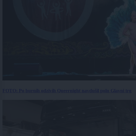
FOTO: Po burnih odzivih Queernight navdušil poln Glavni trg