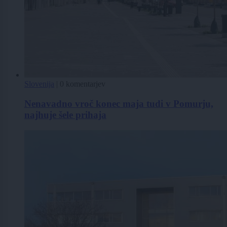
Slovenija
|
0 komentarjev
Nenavadno vroč konec maja tudi v Pomurju,
najhuje šele prihaja