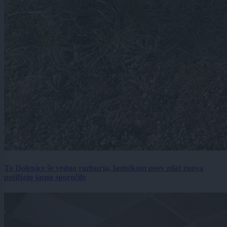
To Dolenjce še vedno razburja, lastnikom psov zdaj znova
pošiljajo jasno sporočilo