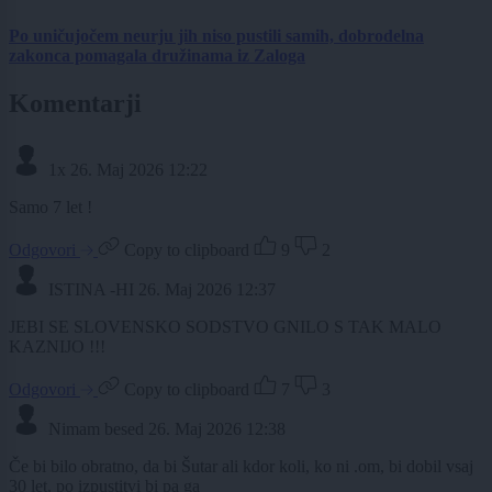
Po uničujočem neurju jih niso pustili samih, dobrodelna
zakonca pomagala družinama iz Zaloga
Komentarji
1x
26. Maj 2026 12:22
Samo 7 let !
Odgovori
Copy to clipboard
9
2
ISTINA -HI
26. Maj 2026 12:37
JEBI SE SLOVENSKO SODSTVO GNILO S TAK MALO
KAZNIJO !!!
Odgovori
Copy to clipboard
7
3
Nimam besed
26. Maj 2026 12:38
Če bi bilo obratno, da bi Šutar ali kdor koli, ko ni .om, bi dobil vsaj
30 let, po izpustitvi bi pa ga