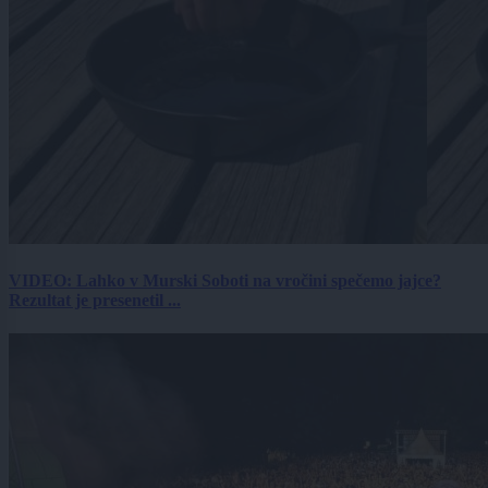
VIDEO: Lahko v Murski Soboti na vročini spečemo jajce?
Rezultat je presenetil ...