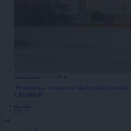
Gospodarstvo
|
0 komentarjev
'Prekmurska' tovarna na Madžarskem končala
v likvidaciji
aleš Šutar
Sojenje
Deli
Facebook