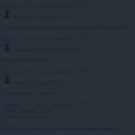
Odgovori
Copy to clipboard
2
1
Kluumpi
26. Maj 2026 22:18
S sojenjem se je strašno midilo, še prej kak bi nastopila nova vlada.
Odgovori
Copy to clipboard
1
1
penzionistizMS
26. Maj 2026 23:23
Sramota za SLO sodstvo.
Odgovori
Copy to clipboard
2
1
Pravica?
27. Maj 2026 20:35
Takšno pravico si vtaknite v rit!
Odgovori
Copy to clipboard
2
0
Zadnje objavljeno
V živo
Globalno
28 minut nazaj
VIDEO: Policist v morje vrgel psa, policija nato pojasnila dogajanje