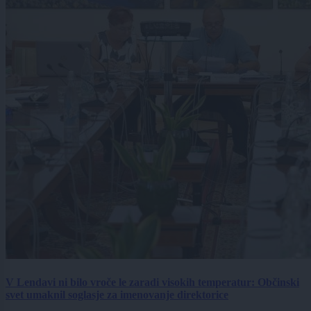
V Lendavi ni bilo vroče le zaradi visokih temperatur: Občinski
svet umaknil soglasje za imenovanje direktorice