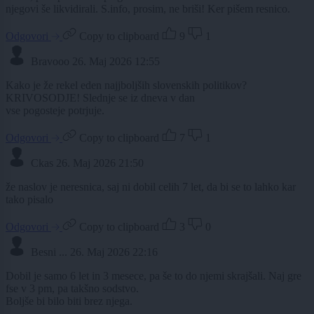
njegovi še likvidirali. S.info, prosim, ne briši! Ker pišem resnico.
Odgovori
Copy to clipboard
9
1
Bravooo
26. Maj 2026 12:55
Kako je že rekel eden najjboljših slovenskih politikov?
KRIVOSODJE! Slednje se iz dneva v dan
vse pogosteje potrjuje.
Odgovori
Copy to clipboard
7
1
Ckas
26. Maj 2026 21:50
že naslov je neresnica, saj ni dobil celih 7 let, da bi se to lahko kar
tako pisalo
Odgovori
Copy to clipboard
3
0
Besni ...
26. Maj 2026 22:16
Dobil je samo 6 let in 3 mesece, pa še to do njemi skrajšali. Naj gre
fse v 3 pm, pa takšno sodstvo.
Boljše bi bilo biti brez njega.