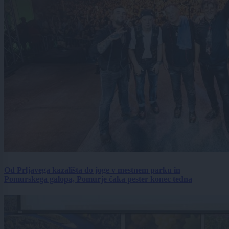
Od Prljavega kazališta do joge v mestnem parku in
Pomurskega galopa, Pomurje čaka pester konec tedna