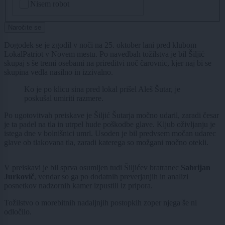
Nisem robot
Naročite se
Dogodek se je zgodil v noči na 25. oktober lani pred klubom
LokalPatriot v Novem mestu. Po navedbah tožilstva je bil Šiljić
skupaj s še tremi osebami na prireditvi noč čarovnic, kjer naj bi se
skupina vedla nasilno in izzivalno.
Ko je po klicu sina pred lokal prišel Aleš Šutar, je
poskušal umiriti razmere.
Po ugotovitvah preiskave je Šiljić Šutarja močno udaril, zaradi česar
je ta padel na tla in utrpel hude poškodbe glave. Kljub oživljanju je
istega dne v bolnišnici umrl. Usoden je bil predvsem močan udarec
glave ob tlakovana tla, zaradi katerega so možgani močno otekli.
V preiskavi je bil sprva osumljen tudi Šiljićev bratranec
Sabrijan
Jurkovič
, vendar so ga po dodatnih preverjanjih in analizi
posnetkov nadzornih kamer izpustili iz pripora.
Tožilstvo o morebitnih nadaljnjih postopkih zoper njega še ni
odločilo.