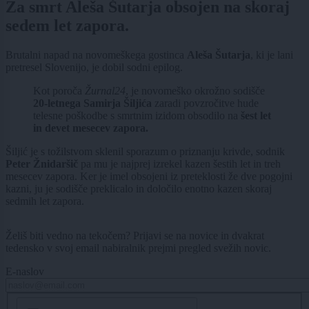
Za smrt Aleša Šutarja obsojen na skoraj
sedem let zapora.
Brutalni napad na novomeškega gostinca
Aleša Šutarja
, ki je lani
pretresel Slovenijo, je dobil sodni epilog.
Kot poroča
Žurnal24
, je novomeško okrožno sodišče
20-letnega Samirja Šiljića
zaradi povzročitve hude
telesne poškodbe s smrtnim izidom obsodilo na
šest let
in devet mesecev zapora.
Šiljić je s tožilstvom sklenil sporazum o priznanju krivde, sodnik
Peter Žnidaršič
pa mu je najprej izrekel kazen šestih let in treh
mesecev zapora. Ker je imel obsojeni iz preteklosti že dve pogojni
kazni, ju je sodišče preklicalo in določilo enotno kazen skoraj
sedmih let zapora.
Želiš biti vedno na tekočem? Prijavi se na novice in dvakrat
tedensko v svoj email nabiralnik prejmi pregled svežih novic.
E-naslov
CAPTCHA