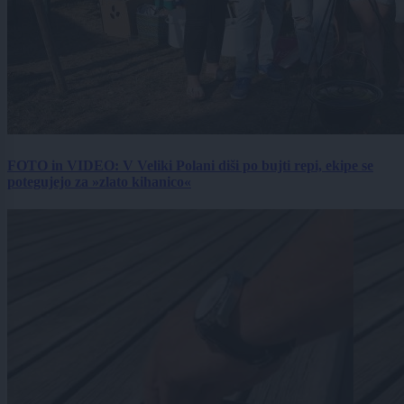
FOTO in VIDEO: V Veliki Polani diši po bujti repi, ekipe se
potegujejo za »zlato kihanico«