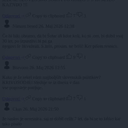
KAZNIJO !!!
Odgovori
Copy to clipboard
7
3
Nimam besed
26. Maj 2026 12:38
Če bi bilo obratno, da bi Šutar ali kdor koli, ko ni .om, bi dobil vsaj
30 let, po izpustitvi bi pa ga
njegovi še likvidirali. S.info, prosim, ne briši! Ker pišem resnico.
Odgovori
Copy to clipboard
9
1
Bravooo
26. Maj 2026 12:55
Kako je že rekel eden najjboljših slovenskih politikov?
KRIVOSODJE! Slednje se iz dneva v dan
vse pogosteje potrjuje.
Odgovori
Copy to clipboard
7
1
Ckas
26. Maj 2026 21:50
že naslov je neresnica, saj ni dobil celih 7 let, da bi se to lahko kar
tako pisalo