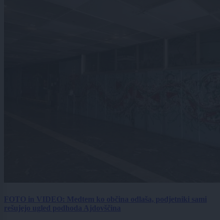
FOTO in VIDEO: Medtem ko občina odlaša, podjetniki sami
rešujejo ugled podhoda Ajdovščina