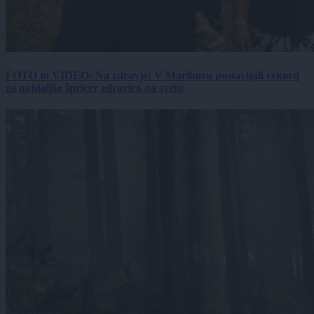
FOTO in VIDEO: Na zdravje! V Mariboru postavljali rekord
za najdaljšo špricer zdravico na svetu