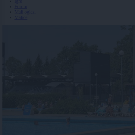
Igre
Forum
Mali oglasi
Malice