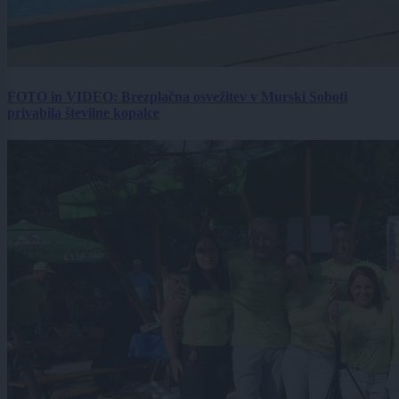
FOTO in VIDEO: Brezplačna osvežitev v Murski Soboti
privabila številne kopalce