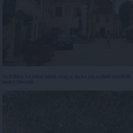
Ne le Bled: Le nekaj minut stran se skriva eno najbolj očarljivih
mest v Sloveniji