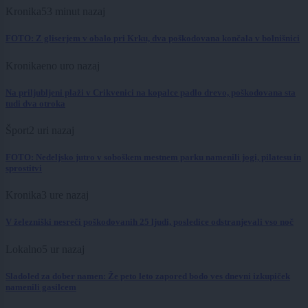
Kronika
53 minut nazaj
FOTO: Z gliserjem v obalo pri Krku, dva poškodovana končala v bolnišnici
Kronika
eno uro nazaj
Na priljubljeni plaži v Crikvenici na kopalce padlo drevo, poškodovana sta
tudi dva otroka
Šport
2 uri nazaj
FOTO: Nedeljsko jutro v soboškem mestnem parku namenili jogi, pilatesu in
sprostitvi
Kronika
3 ure nazaj
V železniški nesreči poškodovanih 25 ljudi, posledice odstranjevali vso noč
Lokalno
5 ur nazaj
Sladoled za dober namen: Že peto leto zapored bodo ves dnevni izkupiček
namenili gasilcem