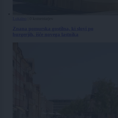
Lokalno
|
0 komentarjev
Znana pomurska gostilna, ki slovi po
burgerjih, išče novega lastnika