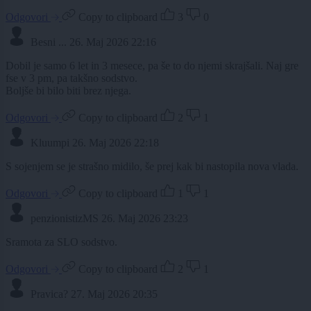
Odgovori
Copy to clipboard
3
0
Besni ...
26. Maj 2026 22:16
Dobil je samo 6 let in 3 mesece, pa še to do njemi skrajšali. Naj gre
fse v 3 pm, pa takšno sodstvo.
Boljše bi bilo biti brez njega.
Odgovori
Copy to clipboard
2
1
Kluumpi
26. Maj 2026 22:18
S sojenjem se je strašno midilo, še prej kak bi nastopila nova vlada.
Odgovori
Copy to clipboard
1
1
penzionistizMS
26. Maj 2026 23:23
Sramota za SLO sodstvo.
Odgovori
Copy to clipboard
2
1
Pravica?
27. Maj 2026 20:35