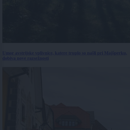
Umor avstrijske vplivnice, katere truplo so našli pri Majšperku,
dobiva nove razsežnosti