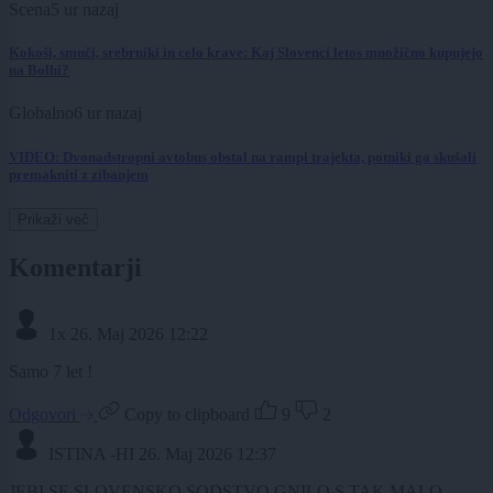
Scena
5 ur nazaj
Kokoši, smuči, srebrniki in celo krave: Kaj Slovenci letos množično kupujejo
na Bolhi?
Globalno
6 ur nazaj
VIDEO: Dvonadstropni avtobus obstal na rampi trajekta, potniki ga skušali
premakniti z zibanjem
Prikaži več
Komentarji
1x
26. Maj 2026 12:22
Samo 7 let !
Odgovori
Copy to clipboard
9
2
ISTINA -HI
26. Maj 2026 12:37
JEBI SE SLOVENSKO SODSTVO GNILO S TAK MALO