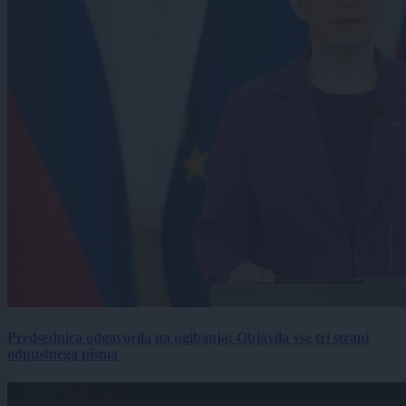
Predsednica odgovorila na ugibanja: Objavila vse tri strani
odpustnega pisma