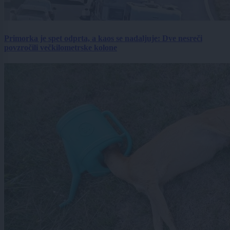
Primorka je spet odprta, a kaos se nadaljuje: Dve nesreči
povzročili večkilometrske kolone