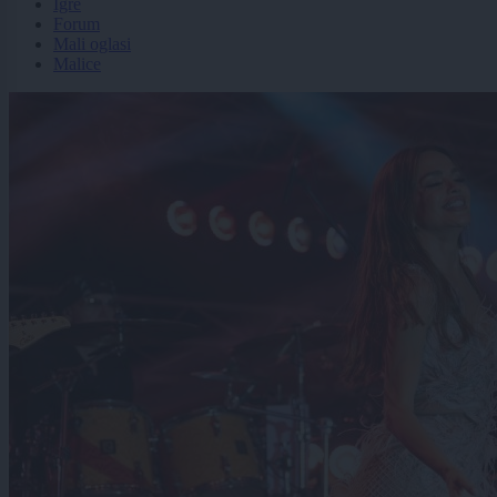
Igre
Forum
Mali oglasi
Malice