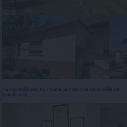
Na nepremičninski trg v Pomurju v zadnjem tednu prišlo pet
zanimivih hiš