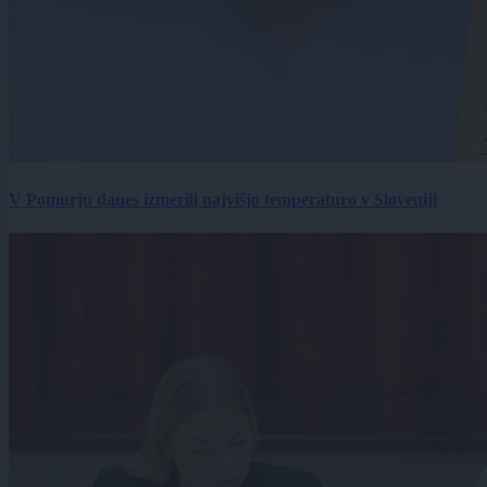
V Pomurju danes izmerili najvišjo temperaturo v Sloveniji