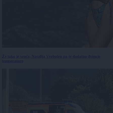
Že tako je vroče, Natalija Verboten pa še dodatno dviguje
temperaturo