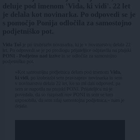
deluje pod imenom 'Vida, ki vidi'. 22 let
je delala kot novinarka. Po odpovedi se je
s pomočjo Ponija odločila za samostojno
podjetniško pot.
Vida Toš
je po izobrazbi novinarka, ki je v novinarstvu delala 22
let. Po odpovedi se je po predlogu prijateljice odpravila na ptujski
PONI - Podjetno nad izzive
in se odločila za samostojno
podjetniško pot.
»Kot samostojna podjetnica delam pod imenom
Vida,
ki vidi
, po izobrazbi sem pravzaprav novinarka in sem
v novinarstvu delala 22 let, ko so mi dali odpoved, pa
sem se napotila na ptujski PONI. Prijateljica mi je
povedala, da so razpisali nov PONI in sem se tam
usposobila, da sem zdaj samostojna podjetnica,« nam je
dejala.