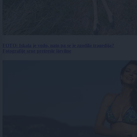
FOTO: Iskala je vodo, nato pa se je zgodila tragedija?
Fotografije srne pretresle številne