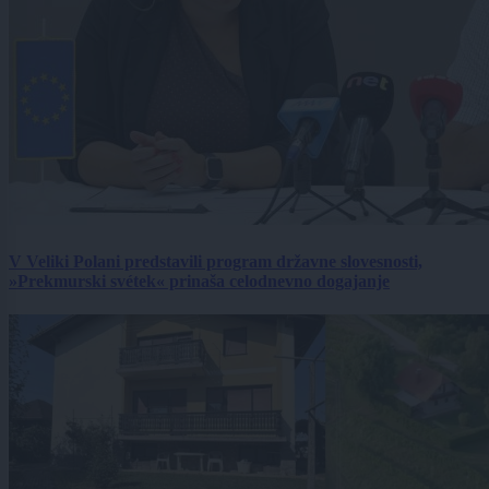
V Veliki Polani predstavili program državne slovesnosti,
»Prekmurski svétek« prinaša celodnevno dogajanje