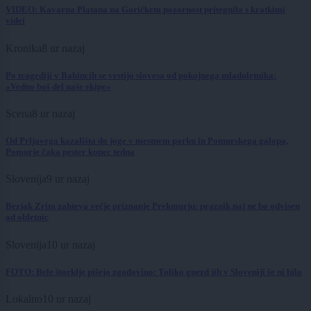
VIDEO: Kavarna Platana na Goričkem pozornost pritegnila s kratkimi
videi
Kronika
8 ur nazaj
Po tragediji v Babincih se vrstijo slovesa od pokojnega mladoletnika:
»Vedno boš del naše ekipe«
Scena
8 ur nazaj
Od Prljavega kazališta do joge v mestnem parku in Pomurskega galopa,
Pomurje čaka pester konec tedna
Slovenija
9 ur nazaj
Bezjak Zrim zahteva večje priznanje Prekmurju: praznik naj ne bo odvisen
od obletnic
Slovenija
10 ur nazaj
FOTO: Bele štorklje pišejo zgodovino: Toliko gnezd jih v Sloveniji še ni bilo
Lokalno
10 ur nazaj