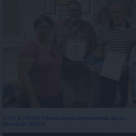
FOTO in VIDEO: Pomurca dosegla izjemen mejnik, kri sta
darovala že 100-krat