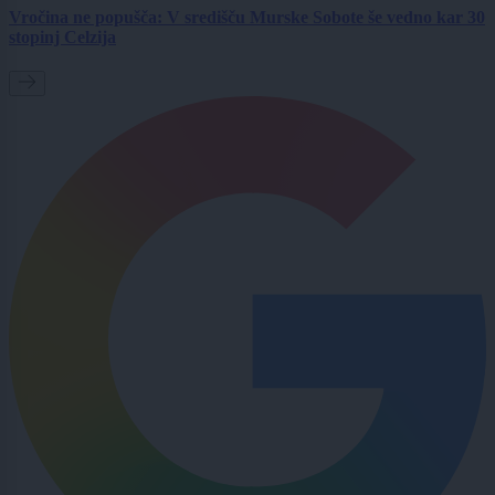
Vročina ne popušča: V središču Murske Sobote še vedno kar 30
stopinj Celzija