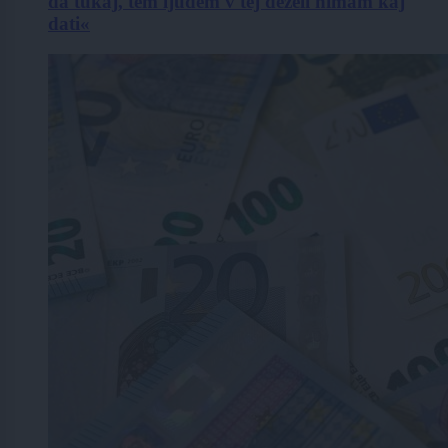
da tukaj, tem ljudem v tej deželi nimam kaj
dati«