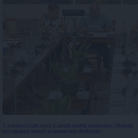
V Lendavi ni bilo vroče le zaradi visokih temperatur: Občinski
svet umaknil soglasje za imenovanje direktorice