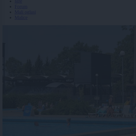
Igre
Forum
Mali oglasi
Malice