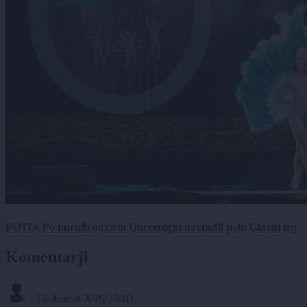
FOTO: Po burnih odzivih Queernight navdušil poln Glavni trg
Komentarji
.
23. Januar 2026 23:10