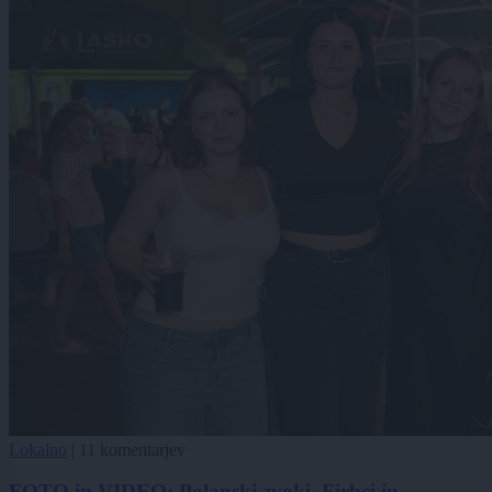
Lokalno
|
11 komentarjev
FOTO in VIDEO: Polanski zvoki, Firbci in