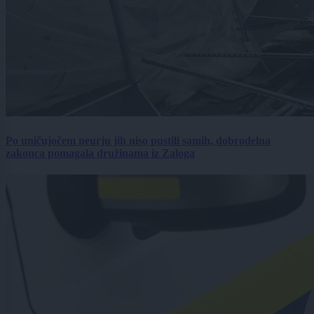
Po uničujočem neurju jih niso pustili samih, dobrodelna
zakonca pomagala družinama iz Zaloga