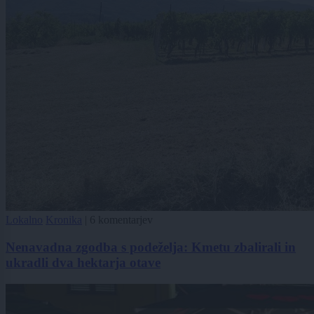
Lokalno
Kronika
|
6 komentarjev
Nenavadna zgodba s podeželja: Kmetu zbalirali in
ukradli dva hektarja otave