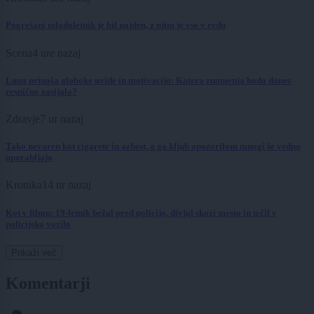
Pogrešani mladoletnik je bil najden, z njim je vse v redu
Scena
4 ure nazaj
Luna prinaša globoke uvide in motivacijo: Katera znamenja bodo danes
resnično zasijala?
Zdravje
7 ur nazaj
Tako nevaren kot cigarete in azbest, a ga kljub opozorilom mnogi še vedno
uporabljajo
Kronika
14 ur nazaj
Kot v filmu: 19-letnik bežal pred policijo, divjal skozi mesto in trčil v
policijsko vozilo
Prikaži več
Komentarji