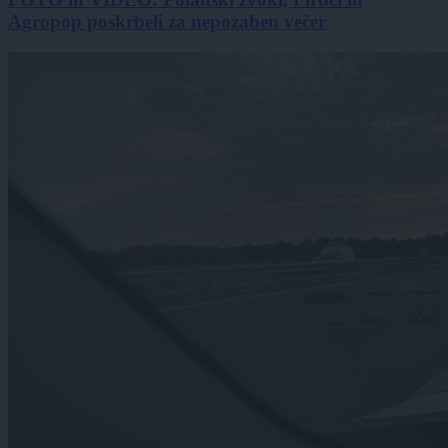
Agropop poskrbeli za nepozaben večer