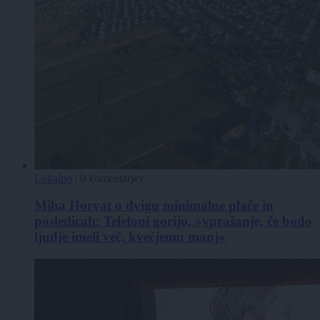
Lokalno
|
0 komentarjev
Miha Horvat o dvigu minimalne plače in
posledicah: Telefoni gorijo, »vprašanje, če bodo
ljudje imeli več, kvečjemu manj«