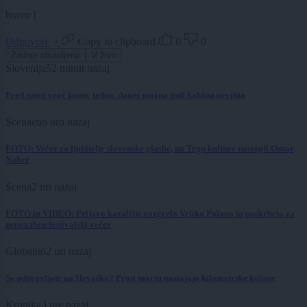
bravo !
Odgovori
Copy to clipboard
0
0
Zadnje objavljeno
V živo
Slovenija
52 minut nazaj
Pred nami vroč konec tedna, danes možna tudi kakšna nevihta
Scena
eno uro nazaj
FOTO: Večer za ljubitelje slovenske glasbe, na Trgu kulture nastopil Omar
Naber
Scena
2 uri nazaj
FOTO in VIDEO: Prljavo kazalište razgrelo Veliko Polano in poskrbelo za
nepozaben festivalski večer
Globalno
2 uri nazaj
Se odpravljate na Hrvaško? Proti morju nastajajo kilometrske kolone
Kronika
3 ure nazaj