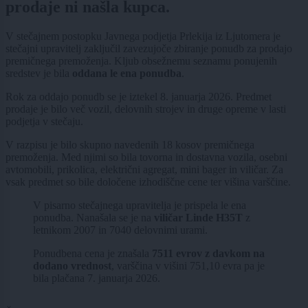
prodaje ni našla kupca.
V stečajnem postopku Javnega podjetja Prlekija iz Ljutomera je
stečajni upravitelj zaključil zavezujoče zbiranje ponudb za prodajo
premičnega premoženja. Kljub obsežnemu seznamu ponujenih
sredstev je bila
oddana le ena ponudba
.
Rok za oddajo ponudb se je iztekel 8. januarja 2026. Predmet
prodaje je bilo več vozil, delovnih strojev in druge opreme v lasti
podjetja v stečaju.
V razpisu je bilo skupno navedenih 18 kosov premičnega
premoženja. Med njimi so bila tovorna in dostavna vozila, osebni
avtomobili, prikolica, električni agregat, mini bager in viličar. Za
vsak predmet so bile določene izhodiščne cene ter višina varščine.
V pisarno stečajnega upravitelja je prispela le ena
ponudba. Nanašala se je na
viličar Linde H35T
z
letnikom 2007 in 7040 delovnimi urami.
Ponudbena cena je znašala
7511 evrov z davkom na
dodano vrednost
, varščina v višini 751,10 evra pa je
bila plačana 7. januarja 2026.