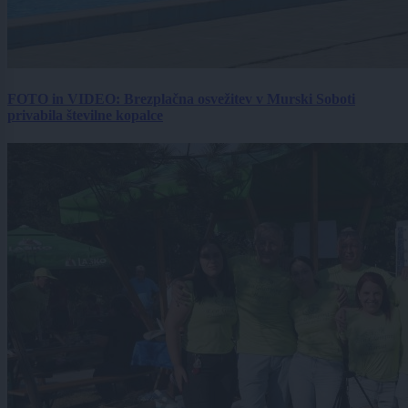
FOTO in VIDEO: Brezplačna osvežitev v Murski Soboti
privabila številne kopalce