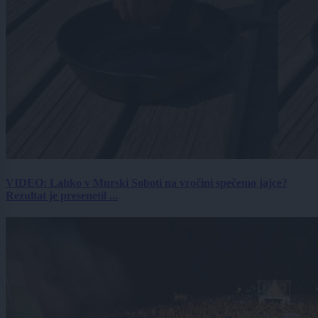
VIDEO: Lahko v Murski Soboti na vročini spečemo jajce?
Rezultat je presenetil ...