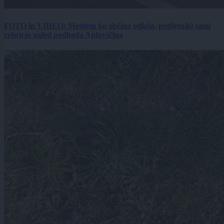
FOTO in VIDEO: Medtem ko občina odlaša, podjetniki sami
rešujejo ugled podhoda Ajdovščina