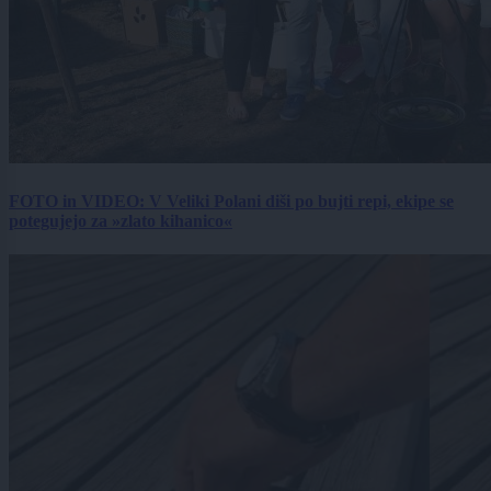
FOTO in VIDEO: V Veliki Polani diši po bujti repi, ekipe se
potegujejo za »zlato kihanico«