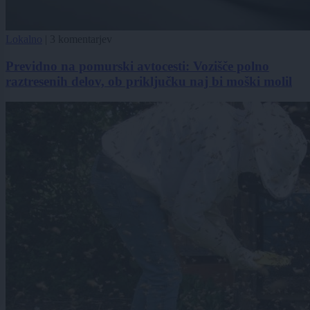
Lokalno
|
3 komentarjev
Previdno na pomurski avtocesti: Vozišče polno
raztresenih delov, ob priključku naj bi moški molil