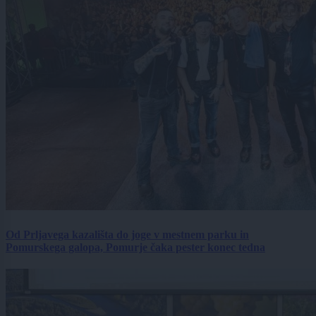
Od Prljavega kazališta do joge v mestnem parku in
Pomurskega galopa, Pomurje čaka pester konec tedna