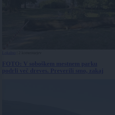
Lokalno
|
2 komentarjev
FOTO: V soboškem mestnem parku
podrli več dreves. Preverili smo, zakaj