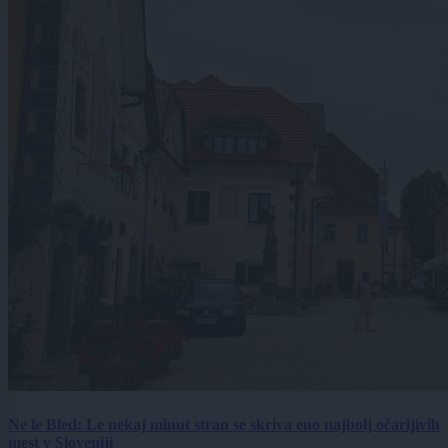
Ne le Bled: Le nekaj minut stran se skriva eno najbolj očarljivih
mest v Sloveniji