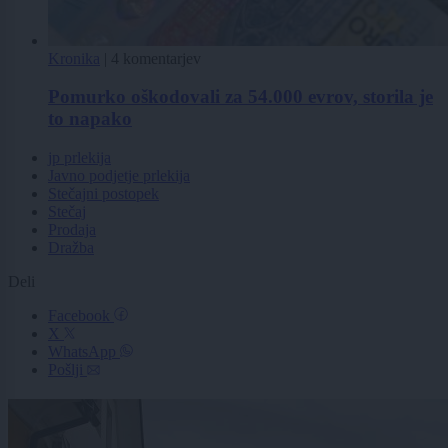
Kronika
|
4 komentarjev
Pomurko oškodovali za 54.000 evrov, storila je
to napako
jp prlekija
Javno podjetje prlekija
Stečajni postopek
Stečaj
Prodaja
Dražba
Deli
Facebook
X
WhatsApp
Pošlji