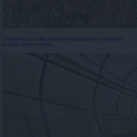
To Dolenjce še vedno razburja, lastnikom psov zdaj znova
pošiljajo jasno sporočilo