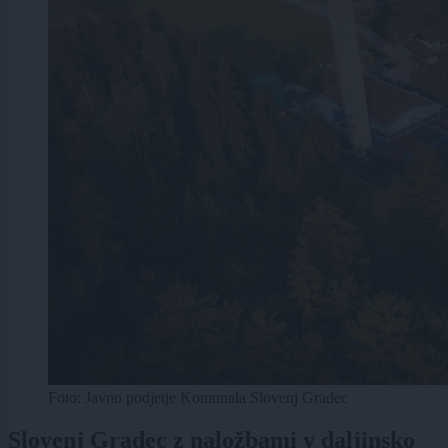
Foto: Javno podjetje Komunala Slovenj Gradec
Slovenj Gradec z naložbami v daljinsko