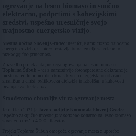
ogrevanje na lesno biomaso in sončno
elektrarno, podprtimi s kohezijskimi
sredstvi, uspešno uresničuje svojo
trajnostno energetsko vizijo.
Mestna občina Slovenj Gradec
uresničuje ambiciozno trajnostno
energetsko vizijo, s katero postavlja trdne temelje za zeleno in
nizkoogljično prihodnost.
Z izvedbo projekta daljinskega ogrevanja na lesno biomaso –
Toplarna Štibuh
– ter z namestitvijo fotonapetostne elektrarne je
mesto naredilo pomemben korak k večji energetski neodvisnosti,
zmanjšanju emisij ogljikovega dioksida in izboljšanju kakovosti
bivanja svojih občanov.
Stoodstotno obnovljiv vir za ogrevanje mesta
Jeseni leta 2021 je
Javno podjetje Komunala Slovenj Gradec
uspešno zaključilo investicijo v sodobno kotlarno na lesno biomaso
z nazivno močjo 4.000 kilovatov.
Projekt Toplarna Štibuh omogoča ogrevanje mesta z uporabo