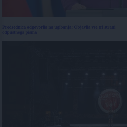
Predsednica odgovorila na ugibanja: Objavila vse tri strani
odpustnega pisma