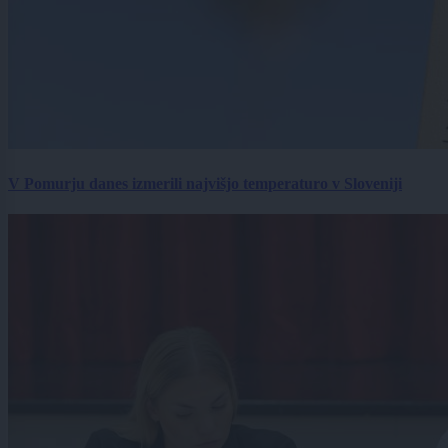
V Pomurju danes izmerili najvišjo temperaturo v Sloveniji