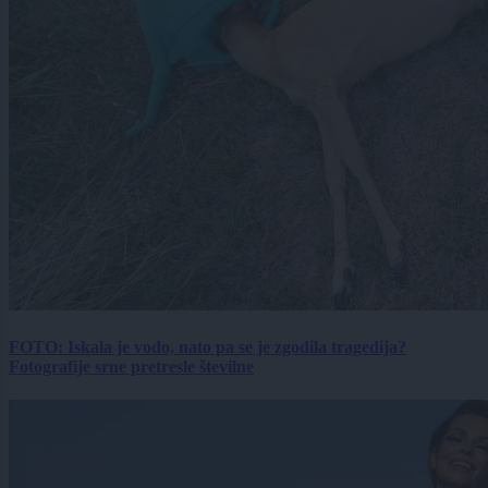
FOTO: Iskala je vodo, nato pa se je zgodila tragedija?
Fotografije srne pretresle številne