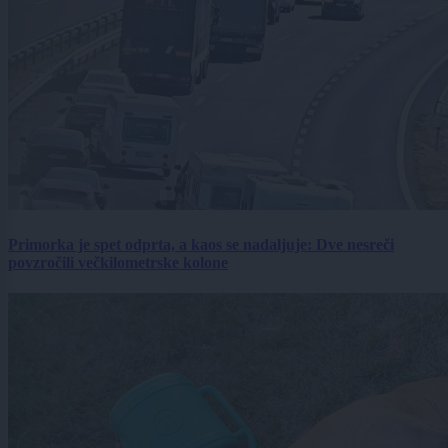
Primorka je spet odprta, a kaos se nadaljuje: Dve nesreči
povzročili večkilometrske kolone