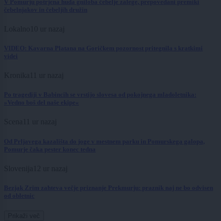
V Pomurju potrjena huda gniloba čebelje zalege, prepovedani premiki
čebelnjakov in čebeljih družin
Lokalno
10 ur nazaj
VIDEO: Kavarna Platana na Goričkem pozornost pritegnila s kratkimi
videi
Kronika
11 ur nazaj
Po tragediji v Babincih se vrstijo slovesa od pokojnega mladoletnika:
»Vedno boš del naše ekipe«
Scena
11 ur nazaj
Od Prljavega kazališta do joge v mestnem parku in Pomurskega galopa,
Pomurje čaka pester konec tedna
Slovenija
12 ur nazaj
Bezjak Zrim zahteva večje priznanje Prekmurju: praznik naj ne bo odvisen
od obletnic
Prikaži več