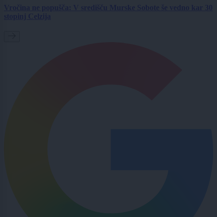
Vročina ne popušča: V središču Murske Sobote še vedno kar 30
stopinj Celzija