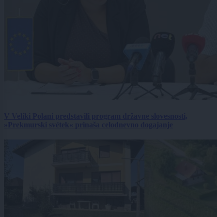
V Veliki Polani predstavili program državne slovesnosti,
»Prekmurski svétek« prinaša celodnevno dogajanje