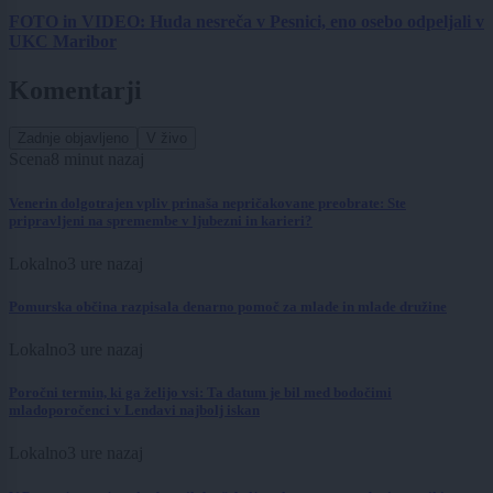
FOTO in VIDEO: Huda nesreča v Pesnici, eno osebo odpeljali v
UKC Maribor
Komentarji
Zadnje objavljeno
V živo
Scena
8 minut nazaj
Venerin dolgotrajen vpliv prinaša nepričakovane preobrate: Ste
pripravljeni na spremembe v ljubezni in karieri?
Lokalno
3 ure nazaj
Pomurska občina razpisala denarno pomoč za mlade in mlade družine
Lokalno
3 ure nazaj
Poročni termin, ki ga želijo vsi: Ta datum je bil med bodočimi
mladoporočenci v Lendavi najbolj iskan
Lokalno
3 ure nazaj