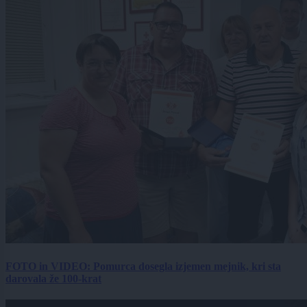
FOTO in VIDEO: Pomurca dosegla izjemen mejnik, kri sta
darovala že 100-krat