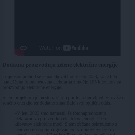
Dodatna proizvodnja zelene električne energije
Trajnostni prehod se je nadaljeval tudi v letu 2023, ko je bila
nameščena fotonapetostna elektrarna z močjo 105 kilovatov za
proizvodnjo električne energije.
S tem projektom je mesto razširilo portfelj obnovljivih virov še na
sončno energijo ter dodatno zmanjšalo svoj ogljični odtis.
»V letu 2023 smo namestili še fotonaprednostno
elektrarno za proizvodno električne energije 105
kilovatov električne moči. S tem občane oskrbujemo s
cenovno dostopnim ogrevanjem iz obnovljivih verov
energije,« pojasni
Darijan Plaz
, vodja energetike pri