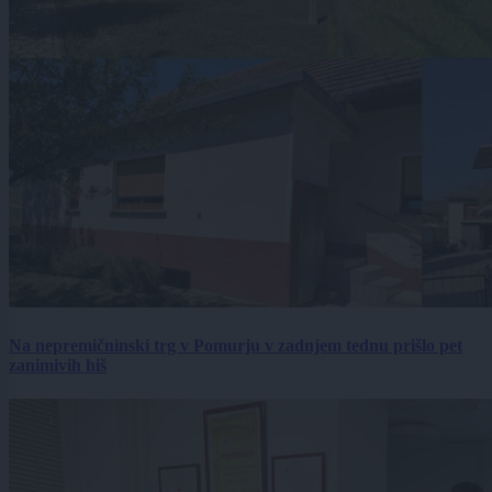
Na nepremičninski trg v Pomurju v zadnjem tednu prišlo pet
zanimivih hiš