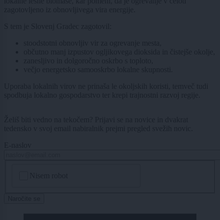
lokalne lesne biomase, kar pomeni, da je ogrevanje v celoti
zagotovljeno iz obnovljivega vira energije.
S tem je Slovenj Gradec zagotovil:
stoodstotni obnovljiv vir za ogrevanje mesta,
občutno manj izpustov ogljikovega dioksida in čistejše okolje,
zanesljivo in dolgoročno oskrbo s toploto,
večjo energetsko samooskrbo lokalne skupnosti.
Uporaba lokalnih virov ne prinaša le okoljskih koristi, temveč tudi
spodbuja lokalno gospodarstvo ter krepi trajnostni razvoj regije.
Želiš biti vedno na tekočem? Prijavi se na novice in dvakrat
tedensko v svoj email nabiralnik prejmi pregled svežih novic.
E-naslov
CAPTCHA
Nisem robot
Naročite se