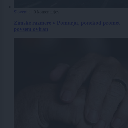
Slovenija
|
0 komentarjev
Zimske razmere v Pomurju, ponekod promet
povsem oviran