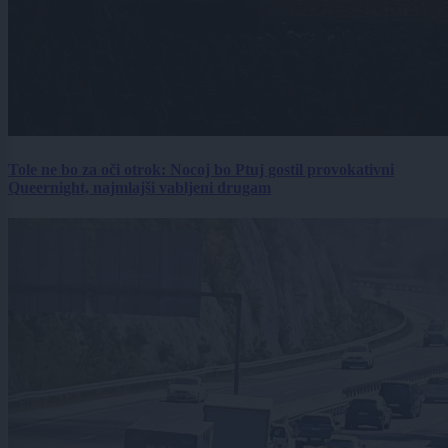
Tole ne bo za oči otrok: Nocoj bo Ptuj gostil provokativni
Queernight, najmlajši vabljeni drugam