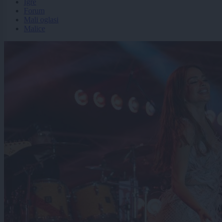
Igre
Forum
Mali oglasi
Malice