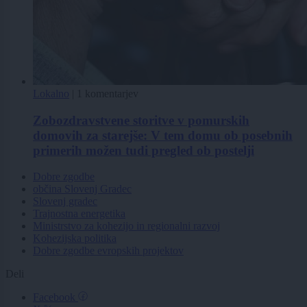
Lokalno
|
1 komentarjev
Zobozdravstvene storitve v pomurskih
domovih za starejše: V tem domu ob posebnih
primerih možen tudi pregled ob postelji
Dobre zgodbe
občina Slovenj Gradec
Slovenj gradec
Trajnostna energetika
Ministrstvo za kohezijo in regionalni razvoj
Kohezijska politika
Dobre zgodbe evropskih projektov
Deli
Facebook