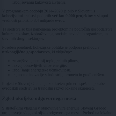
izboljševanju kakovosti življenja.
V programskem obdobju 2014–2020 je bilo v Sloveniji s
kohezijskimi sredstvi podprtih
več kot 9.000 projektov
v skupni
vrednosti približno 3,4 milijarde evrov.
Ta sredstva so bila namenjena projektom na področjih gospodarstva,
kulture, raziskav, izobraževanja, sociale, nevladnih organizacij in
številnih drugih sektorjev.
Poseben poudarek kohezijske politike je podpora prehodu v
nizkoogljično gospodarstvo
, ki vključuje:
zmanjševanje emisij toplogrednih plinov,
razvoj obnovljivih virov energije,
izboljšanje energetske učinkovitosti,
trajnostne inovacije v industriji, prometu in gradbeništvu.
Projekt v Slovenj Gradcu je konkreten primer uspešne uporabe
evropskih sredstev za trajnostni razvoj lokalne skupnosti.
Zgled okoljsko odgovornega mesta
S strateškimi vlaganji v obnovljive vire energije Slovenj Gradec
utrjuje svojo vlogo okoljsko odgovornega mesta. Prehod na lokalno