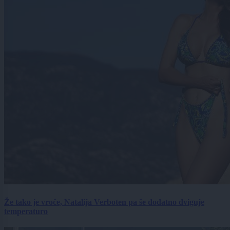
Že tako je vroče, Natalija Verboten pa še dodatno dviguje
temperaturo