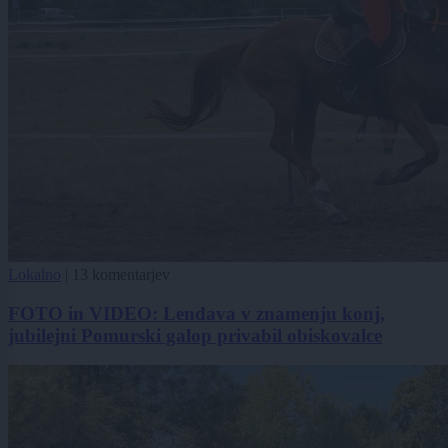
Lokalno
|
13 komentarjev
FOTO in VIDEO: Lendava v znamenju konj,
jubilejni Pomurski galop privabil obiskovalce