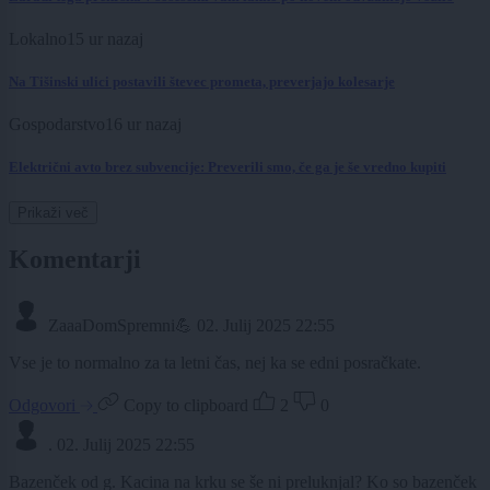
Lokalno
15 ur nazaj
Na Tišinski ulici postavili števec prometa, preverjajo kolesarje
Gospodarstvo
16 ur nazaj
Električni avto brez subvencije: Preverili smo, če ga je še vredno kupiti
Prikaži več
Komentarji
ZaaaDomSpremni💪
02. Julij 2025 22:55
Vse je to normalno za ta letni čas, nej ka se edni posračkate.
Odgovori
Copy to clipboard
2
0
.
02. Julij 2025 22:55
Bazenček od g. Kacina na krku se še ni preluknjal? Ko so bazenček