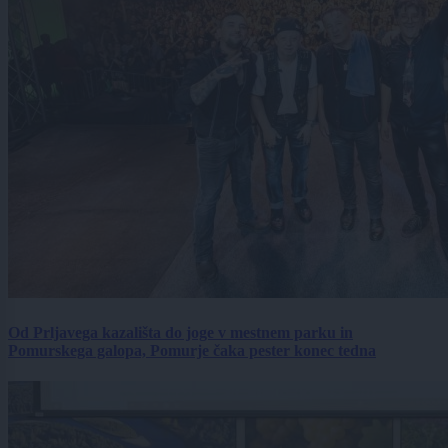
Od Prljavega kazališta do joge v mestnem parku in
Pomurskega galopa, Pomurje čaka pester konec tedna