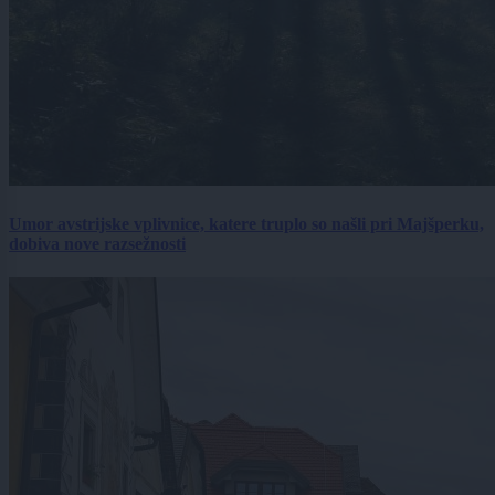
Umor avstrijske vplivnice, katere truplo so našli pri Majšperku,
dobiva nove razsežnosti