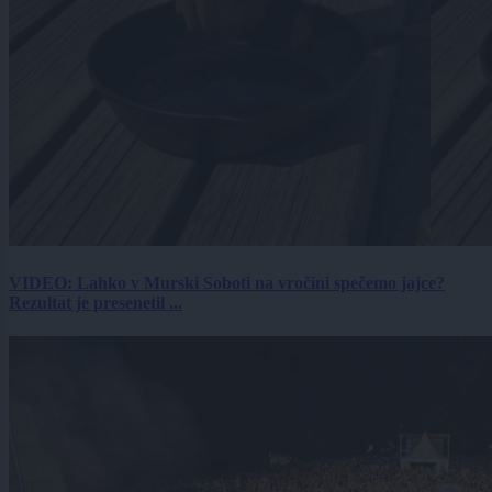
VIDEO: Lahko v Murski Soboti na vročini spečemo jajce?
Rezultat je presenetil ...