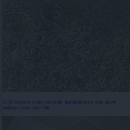
To Dolenjce še vedno razburja, lastnikom psov zdaj znova
pošiljajo jasno sporočilo