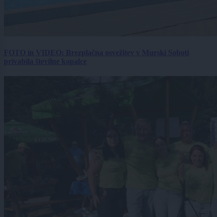
FOTO in VIDEO: Brezplačna osvežitev v Murski Soboti
privabila številne kopalce