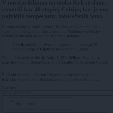
V naselju Klimno na otoku Krk so danes
izmerili kar 40 stopinj Celzija, kar je ena
najvišjih temperatur, zabeleženih letos.
Poletna vročina je zajela celotno Hrvaško, temperature pa se
vzpenjajo proti zgodovinskim rekordom. Podobno vroče kot v
Klimno je bilo tudi drugod po severnem Jadranu.
V
Crikvenici
se je živo srebro povzpelo na skoraj 38
stopinj Celzija, v
Rijeki
pa na 37 stopinj Celzija.
Tudi v Dalmaciji ni bilo olajšanja. V
Milošićih
pri Vrgorcu so
izmerili skoraj 38 stopinj Celzija, v
Šibeniku
pa 36 stopinj Celzija.
Želiš biti vedno na tekočem? Prijavi se na novice in dvakrat
tedensko v svoj email nabiralnik prejmi pregled svežih novic.
E-naslov
CAPTCHA
Nisem robot