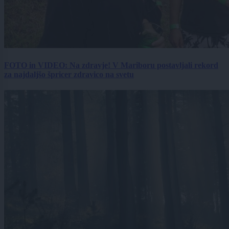
FOTO in VIDEO: Na zdravje! V Mariboru postavljali rekord
za najdaljšo špricer zdravico na svetu