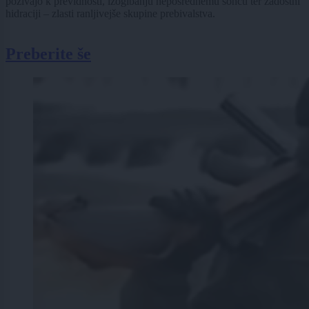
pozivajo k previdnosti, izogibanju neposrednemu soncu ter zadostni
hidraciji – zlasti ranljivejše skupine prebivalstva.
Preberite še