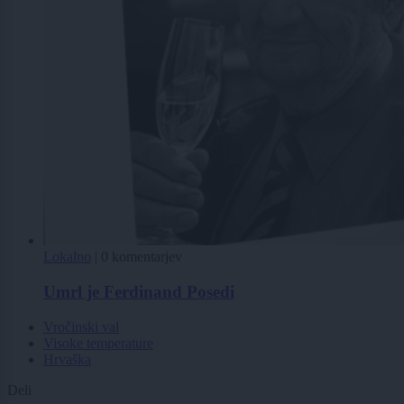
Lokalno
|
0 komentarjev
Umrl je Ferdinand Posedi
Vročinski val
Visoke temperature
Hrvaška
Deli