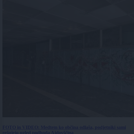
FOTO in VIDEO: Medtem ko občina odlaša, podjetniki sami
rešujejo ugled podhoda Ajdovščina