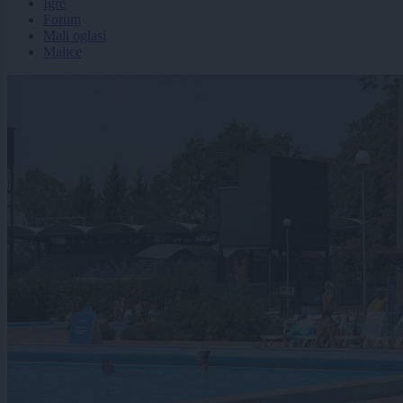
Igre
Forum
Mali oglasi
Malice