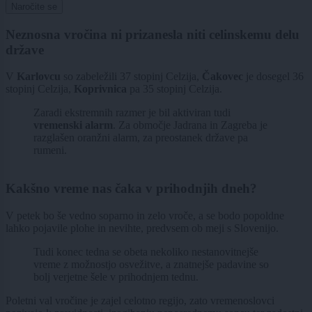
Naročite se
Neznosna vročina ni prizanesla niti celinskemu delu
države
V
Karlovcu
so zabeležili 37 stopinj Celzija,
Čakovec
je dosegel 36
stopinj Celzija,
Koprivnica
pa 35 stopinj Celzija.
Zaradi ekstremnih razmer je bil aktiviran tudi
vremenski
alarm
. Za območje Jadrana in Zagreba je
razglašen oranžni alarm, za preostanek države pa
rumeni.
Kakšno vreme nas čaka v prihodnjih dneh?
V petek bo še vedno soparno in zelo vroče, a se bodo popoldne
lahko pojavile plohe in nevihte, predvsem ob meji s Slovenijo.
Tudi konec tedna se obeta nekoliko nestanovitnejše
vreme z možnostjo osvežitve, a znatnejše padavine so
bolj verjetne šele v prihodnjem tednu.
Poletni val vročine je zajel celotno regijo, zato vremenoslovci