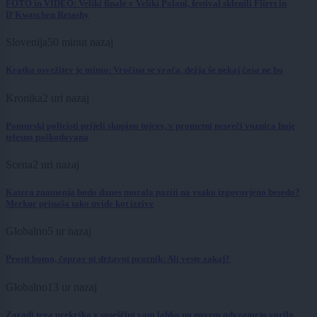
FOTO in VIDEO: Veliki finale v Veliki Polani, festival sklenili Flirrt in
D'Kwaschen Retashy
Slovenija
50 minut nazaj
Kratka osvežitev je mimo: Vročina se vrača, dežja še nekaj časa ne bo
Kronika
2 uri nazaj
Pomurski policisti prijeli skupino tujcev, v prometni nesreči voznica huje
telesno poškodovana
Scena
2 uri nazaj
Katera znamenja bodo danes morala paziti na vsako izgovorjeno besedo?
Merkur prinaša tako uvide kot izzive
Globalno
5 ur nazaj
Prosti bomo, čeprav ni državni praznik: Ali veste zakaj?
Globalno
13 ur nazaj
Zaradi tega prekrška v soseščini vam lahko po novem odvzamejo vozilo