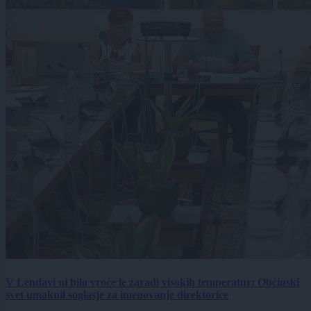
V Lendavi ni bilo vroče le zaradi visokih temperatur: Občinski
svet umaknil soglasje za imenovanje direktorice