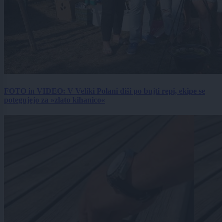
FOTO in VIDEO: V Veliki Polani diši po bujti repi, ekipe se
potegujejo za »zlato kihanico«