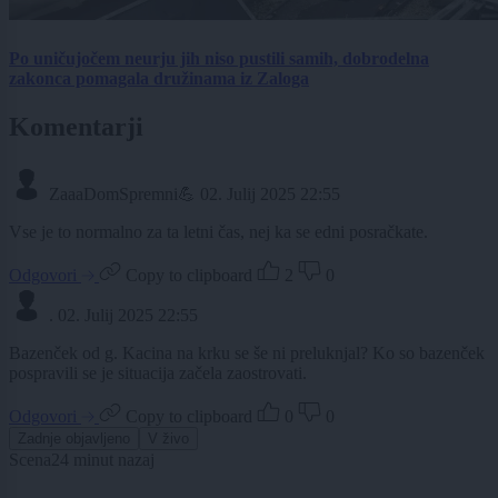
Po uničujočem neurju jih niso pustili samih, dobrodelna
zakonca pomagala družinama iz Zaloga
Komentarji
ZaaaDomSpremni💪
02. Julij 2025 22:55
Vse je to normalno za ta letni čas, nej ka se edni posračkate.
Odgovori
Copy to clipboard
2
0
.
02. Julij 2025 22:55
Bazenček od g. Kacina na krku se še ni preluknjal? Ko so bazenček
pospravili se je situacija začela zaostrovati.
Odgovori
Copy to clipboard
0
0
Zadnje objavljeno
V živo
Scena
24 minut nazaj