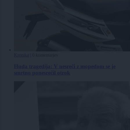
Kronika
|
0 komentarjev
Huda tragedija: V nesreči z mopedom se je
smrtno ponesrečil otrok