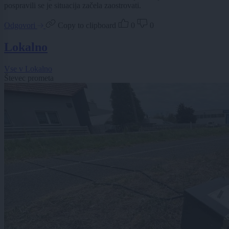
pospravili se je situacija začela zaostrovati.
Odgovori
Copy to clipboard
0
0
Lokalno
Vse v Lokalno
Števec prometa