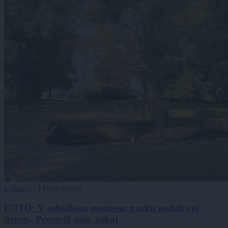
Lokalno
|
3 komentarjev
FOTO: V soboškem mestnem parku podrli več
dreves. Preverili smo, zakaj