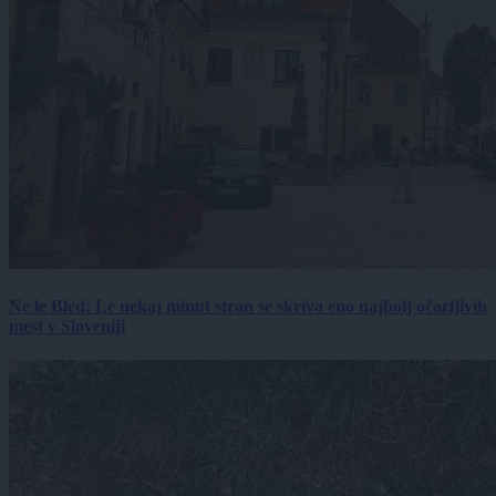
Ne le Bled: Le nekaj minut stran se skriva eno najbolj očarljivih
mest v Sloveniji