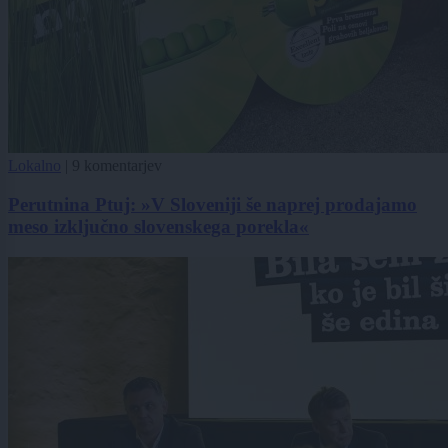
Lokalno
|
9 komentarjev
Perutnina Ptuj: »V Sloveniji še naprej prodajamo
meso izključno slovenskega porekla«