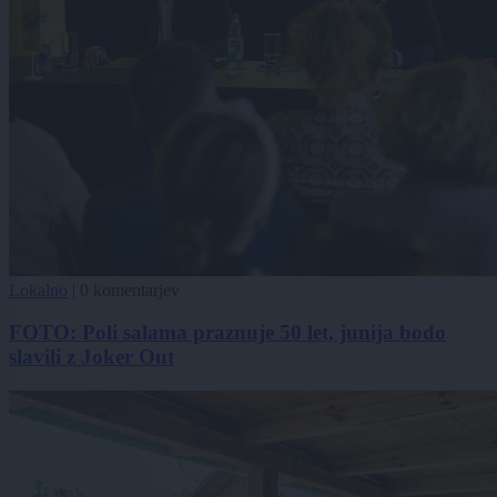
Lokalno
|
0 komentarjev
FOTO: Poli salama praznuje 50 let, junija bodo
slavili z Joker Out