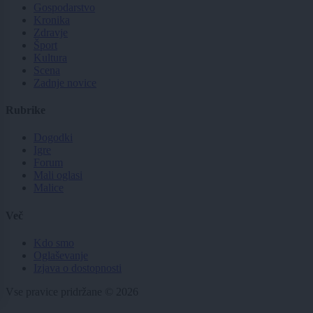
Gospodarstvo
Kronika
Zdravje
Šport
Kultura
Scena
Zadnje novice
Rubrike
Dogodki
Igre
Forum
Mali oglasi
Malice
Več
Kdo smo
Oglaševanje
Izjava o dostopnosti
Vse pravice pridržane © 2026