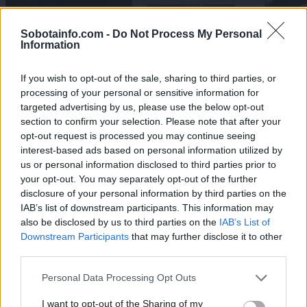
Sobotainfo.com -
Do Not Process My Personal
Information
If you wish to opt-out of the sale, sharing to third parties, or
processing of your personal or sensitive information for
targeted advertising by us, please use the below opt-out
section to confirm your selection. Please note that after your
Lokalno
|
2 komentarjev
opt-out request is processed you may continue seeing
interest-based ads based on personal information utilized by
Perutnina Ptuj prevzela obrat v Murski Soboti: V
us or personal information disclosed to third parties prior to
novi tovarni želijo vzpostaviti inovativne kulinarične
your opt-out. You may separately opt-out of the further
rešitve
disclosure of your personal information by third parties on the
IAB’s list of downstream participants. This information may
1
also be disclosed by us to third parties on the
IAB’s List of
2
Downstream Participants
that may further disclose it to other
3
third parties.
4
Please note that this website/app uses one or more Google
Personal Data Processing Opt Outs
services and may gather and store information including but
not limited to your visit or usage behaviour. You may click to
I want to opt-out of the Sharing of my
Zadnje objavljeno
V živo