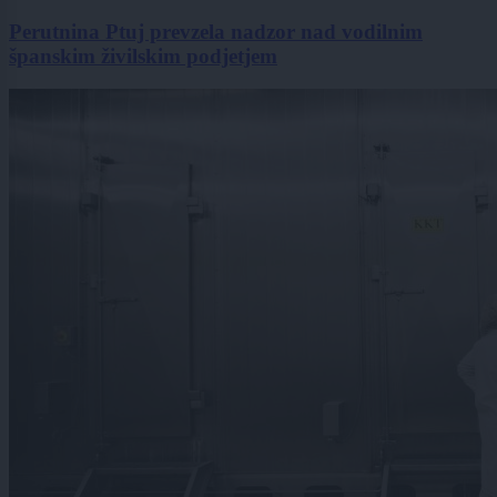
Perutnina Ptuj prevzela nadzor nad vodilnim
španskim živilskim podjetjem