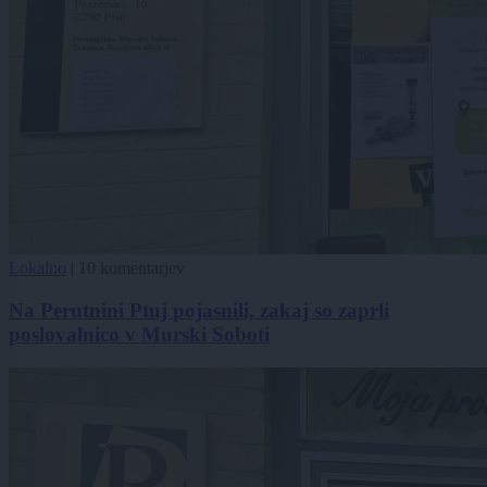
Lokalno
|
10 komentarjev
Na Perutnini Ptuj pojasnili, zakaj so zaprli
poslovalnico v Murski Soboti