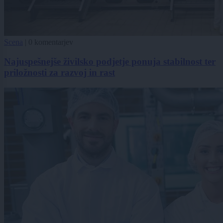
Scena
|
0 komentarjev
Najuspešnejše živilsko podjetje ponuja stabilnost ter
priložnosti za razvoj in rast