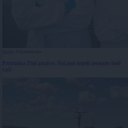
Scena
|
0 komentarjev
Perutnina Ptuj poziva: Naj naš uspeh postane tudi
vaš!