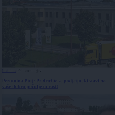
Lokalno
|
0 komentarjev
Perutnina Ptuj: Pridružite se podjetju, ki stavi na
vaše dobro počutje in rast!