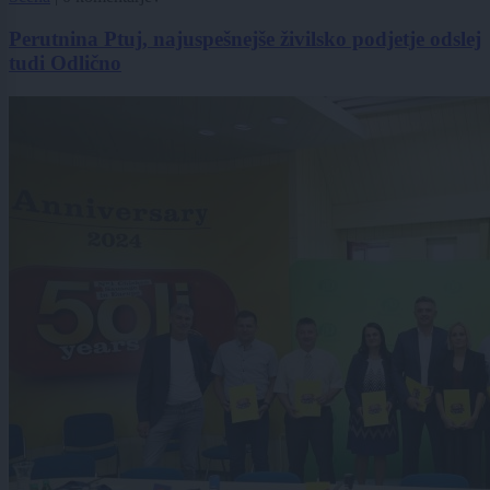
Perutnina Ptuj, najuspešnejše živilsko podjetje odslej
tudi Odlično