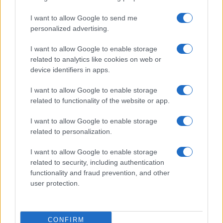
Ustavna obtožba proti Pirc Musarjevi? V primeru odsotnosti bi jo
I want to allow Google to send me
nadomeščal Stevanović
personalized advertising.
Slovenija
9 ur nazaj
I want to allow Google to enable storage
related to analytics like cookies on web or
Prihaja eden največjih astronomskih dogodkov leta: Kako bo Sončev mrk
viden iz Slovenije?
device identifiers in apps.
Kronika
10 ur nazaj
I want to allow Google to enable storage
related to functionality of the website or app.
V Pomurju zagorela suha trava, požar zajel okoli deset arov površine
I want to allow Google to enable storage
Prikaži več
related to personalization.
Želiš biti vedno na tekočem? Prijavi se na novice in dvakrat
I want to allow Google to enable storage
tedensko v svoj email nabiralnik prejmi pregled svežih novic.
related to security, including authentication
E-naslov
functionality and fraud prevention, and other
user protection.
CAPTCHA
Nisem robot
CONFIRM