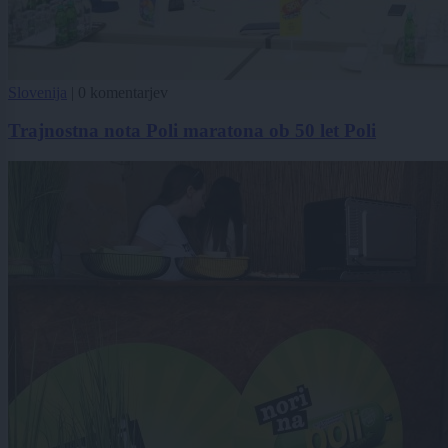
Slovenija
|
0 komentarjev
Trajnostna nota Poli maratona ob 50 let Poli