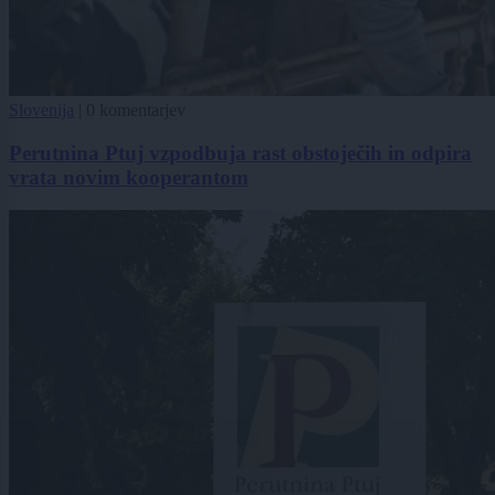
Slovenija
|
0 komentarjev
Perutnina Ptuj vzpodbuja rast obstoječih in odpira
vrata novim kooperantom