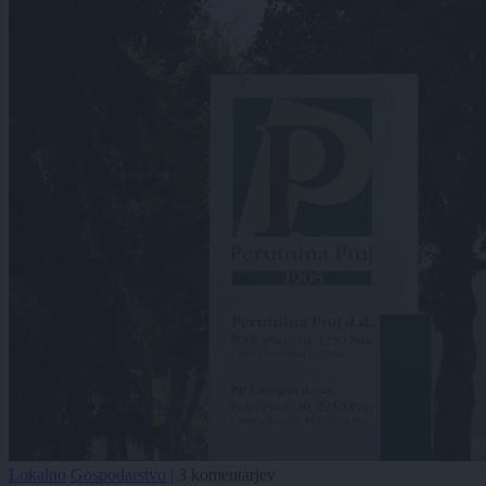
Lokalno
Gospodarstvo
|
3 komentarjev