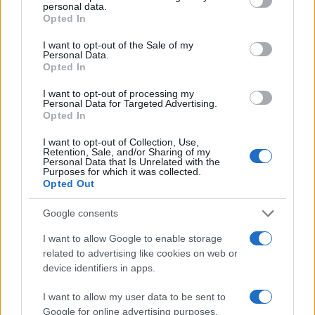
personal data.
Lokalno
eno uro nazaj
grant or deny consent to Google and its third-party tags to
Opted In
use your data for below specified purposes in below Google
Izredni ukrepi zaradi suše, ribiči na teh vodah ne smejo več loviti
consent section.
I want to opt-out of the Sale of my
Personal Data.
Lokalno
eno uro nazaj
Opted In
V Pomurju ogrožene mlade štorklje, pozivajo k pomoči
I want to opt-out of processing my
Personal Data for Targeted Advertising.
Opted In
Lokalno
eno uro nazaj
Prijavi se na cajtng
I want to opt-out of Collection, Use,
Povpraševanje raste, večina pomurskih občin pa novih javnih stanovanj ne
Retention, Sale, and/or Sharing of my
načrtuje. Katere jih imajo največ?
Personal Data that Is Unrelated with the
Purposes for which it was collected.
Opted Out
Šport
8 ur nazaj
Google consents
Murašice zapravile veliko priložnost: Romunke do zmage po neverjetnem
razpletu
I want to allow Google to enable storage
Kronika
8 ur nazaj
related to advertising like cookies on web or
device identifiers in apps.
FOTO: Pretresljiv prizor na Krku: V morju našli poginule srnice
I want to allow my user data to be sent to
Slovenija
9 ur nazaj
Google for online advertising purposes.