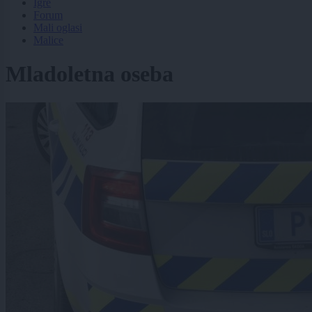
Igre
Forum
Mali oglasi
Malice
Mladoletna oseba