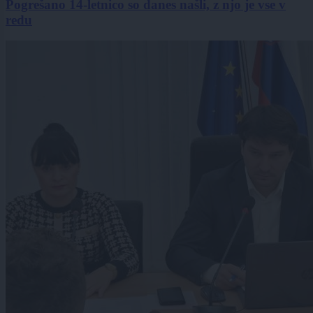
Pogrešano 14-letnico so danes našli, z njo je vse v
redu