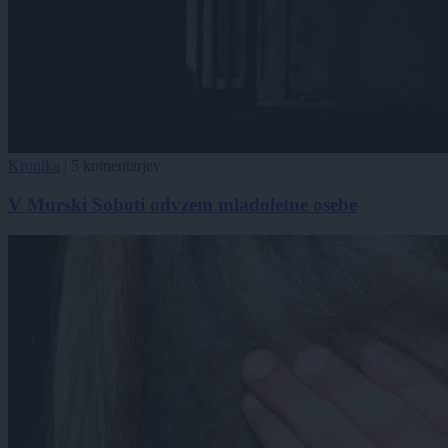
Kronika
|
5 komentarjev
V Murski Soboti odvzem mladoletne osebe