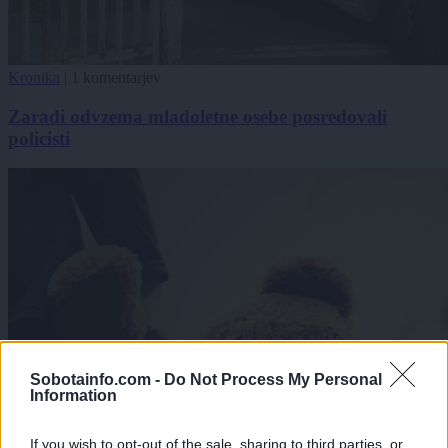
Kronika
|
1 komentarjev
Zaradi odvzema mladoletne osebe posredovali
policisti
Sobotainfo.com -
Do Not Process My Personal
Information
If you wish to opt-out of the sale, sharing to third parties, or