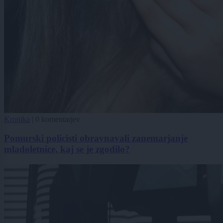
Kronika
|
0 komentarjev
Pomurski policisti obravnavali zanemarjanje
mladoletnice, kaj se je zgodilo?