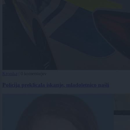
Kronika
|
0 komentarjev
Policija preklicala iskanje, mladoletnico našli