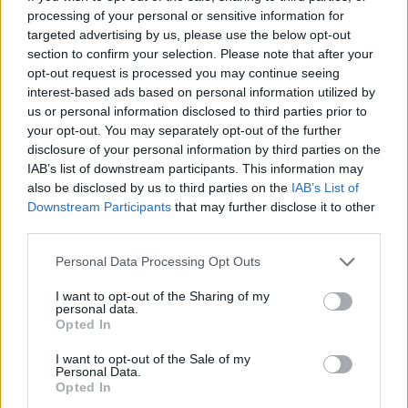
processing of your personal or sensitive information for
targeted advertising by us, please use the below opt-out
section to confirm your selection. Please note that after your
opt-out request is processed you may continue seeing
interest-based ads based on personal information utilized by
us or personal information disclosed to third parties prior to
your opt-out. You may separately opt-out of the further
disclosure of your personal information by third parties on the
Kronika
|
0 komentarjev
IAB’s list of downstream participants. This information may
also be disclosed by us to third parties on the
IAB’s List of
Policisti obravnavali zanemarjanje mladoletne osebe
Downstream Participants
that may further disclose it to other
in surovo ravnanje
third parties.
Zadnje objavljeno
V živo
Please note that this website/app uses one or more Google
Personal Data Processing Opt Outs
Lokalno
2 uri nazaj
services and may gather and store information including but
not limited to your visit or usage behaviour. You may click to
I want to opt-out of the Sharing of my
Pomurska občina razpisala denarno pomoč za mlade in mlade družine
personal data.
grant or deny consent to Google and its third-party tags to
Opted In
use your data for below specified purposes in below Google
Lokalno
2 uri nazaj
consent section.
I want to opt-out of the Sale of my
Personal Data.
Poročni termin, ki ga želijo vsi: Ta datum je bil med bodočimi
Opted In
mladoporočenci v Lendavi najbolj iskan