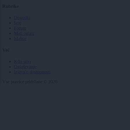
Rubrike
Dogodki
Igre
Forum
Mali oglasi
Malice
Več
Kdo smo
Oglaševanje
Izjava o dostopnosti
Vse pravice pridržane © 2026