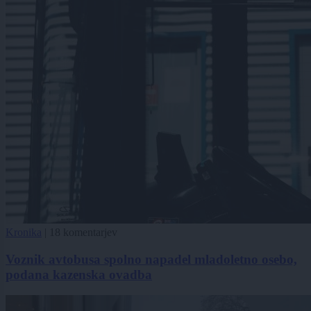
Kronika
|
18 komentarjev
Voznik avtobusa spolno napadel mladoletno osebo,
podana kazenska ovadba