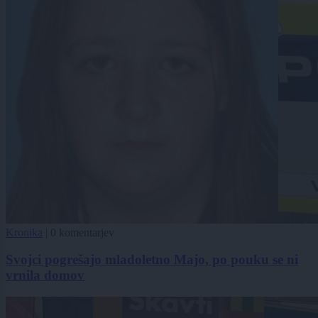
Kronika
|
0 komentarjev
Svojci pogrešajo mladoletno Majo, po pouku se ni
vrnila domov