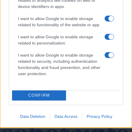
related to analytics like cookies on web or
od obletnic
device identifiers in apps.
Slovenija
11 ur nazaj
I want to allow Google to enable storage
FOTO: Bele štorklje pišejo zgodovino: Toliko gnezd jih v Sloveniji še ni bilo
related to functionality of the website or app.
Prikaži več
I want to allow Google to enable storage
related to personalization.
Želiš biti vedno na tekočem? Prijavi se na novice in dvakrat
tedensko v svoj email nabiralnik prejmi pregled svežih novic.
I want to allow Google to enable storage
related to security, including authentication
E-naslov
functionality and fraud prevention, and other
user protection.
CAPTCHA
Nisem robot
Naročite se
CONFIRM
Imaš novico, informacijo, fotografijo ali video, ki bi nas utegnila
zanimati? Najboljše nagradimo.
Data Deletion
Data Access
Privacy Policy
Pošlji