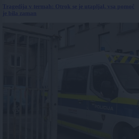
Tragedija v termah: Otrok se je utapljal, vsa pomoč
je bila zaman