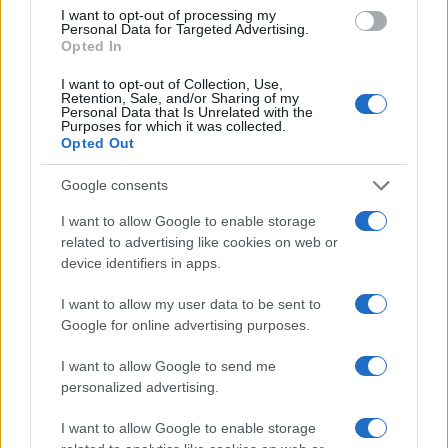
I want to opt-out of processing my
Lokalno
2 uri nazaj
Personal Data for Targeted Advertising.
Opted In
V Pomurju potrjena huda gniloba čebelje zalege, prepovedani premiki
Prijavi se na cajtng
čebelnjakov in čebeljih družin
I want to opt-out of Collection, Use,
Retention, Sale, and/or Sharing of my
Personal Data that Is Unrelated with the
Lokalno
9 ur nazaj
Purposes for which it was collected.
Opted Out
VIDEO: Kavarna Platana na Goričkem pozornost pritegnila s kratkimi
videi
Google consents
Kronika
9 ur nazaj
I want to allow Google to enable storage
related to advertising like cookies on web or
Po tragediji v Babincih se vrstijo slovesa od pokojnega mladoletnika:
»Vedno boš del naše ekipe«
device identifiers in apps.
Scena
10 ur nazaj
I want to allow my user data to be sent to
Google for online advertising purposes.
Od Prljavega kazališta do joge v mestnem parku in Pomurskega galopa,
Pomurje čaka pester konec tedna
I want to allow Google to send me
personalized advertising.
Slovenija
11 ur nazaj
I want to allow Google to enable storage
Bezjak Zrim zahteva večje priznanje Prekmurju: praznik naj ne bo odvisen