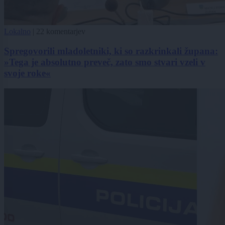
Lokalno
|
22 komentarjev
Spregovorili mladoletniki, ki so razkrinkali župana:
»Tega je absolutno preveč, zato smo stvari vzeli v
svoje roke«