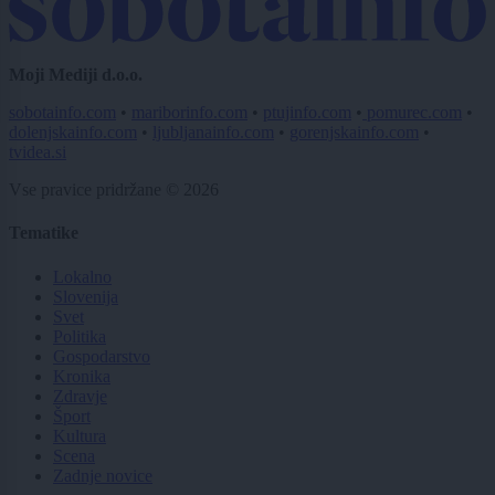
Moji Mediji d.o.o.
sobotainfo.com
•
mariborinfo.com
•
ptujinfo.com
•
pomurec.com
•
dolenjskainfo.com
•
ljubljanainfo.com
•
gorenjskainfo.com
•
tvidea.si
Vse pravice pridržane © 2026
Tematike
Lokalno
Slovenija
Svet
Politika
Gospodarstvo
Kronika
Zdravje
Šport
Kultura
Scena
Zadnje novice