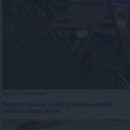
Lokalno
|
2 komentarjev
Plemenito dejanje: Gasilci iz Veržeja pomagali
poškodovanemu otroku