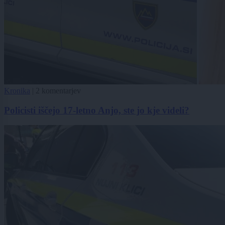
Kronika
|
2 komentarjev
Policisti iščejo 17-letno Anjo, ste jo kje videli?