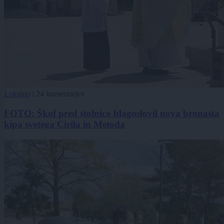
Lokalno
|
24 komentarjev
FOTO: Škof pred stolnico blagoslovil nova bronasta
kipa svetega Cirila in Metoda