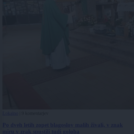
Lokalno
|
9 komentarjev
Po dveh letih zopet blagoslov malih živali, v znak
miru v zrak spustili tudi goloba