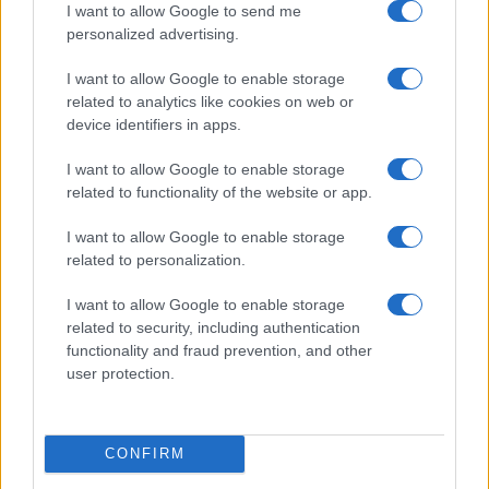
I want to allow Google to send me
FOTO in VIDEO: Lendava v znamenju konj, jubilejni Pomurski galop
personalized advertising.
privabil obiskovalce
Kronika
11 ur nazaj
I want to allow Google to enable storage
related to analytics like cookies on web or
Huda nesreča na Hrvaškem, trčila potniški in tovorni vlak
device identifiers in apps.
Scena
12 ur nazaj
I want to allow Google to enable storage
related to functionality of the website or app.
Poseben obisk na Goričkem, v Platani gostili nogometne šampionke
I want to allow Google to enable storage
Prikaži več
related to personalization.
Želiš biti vedno na tekočem? Prijavi se na novice in dvakrat
I want to allow Google to enable storage
tedensko v svoj email nabiralnik prejmi pregled svežih novic.
related to security, including authentication
E-naslov
functionality and fraud prevention, and other
user protection.
CAPTCHA
Nisem robot
CONFIRM
Naročite se