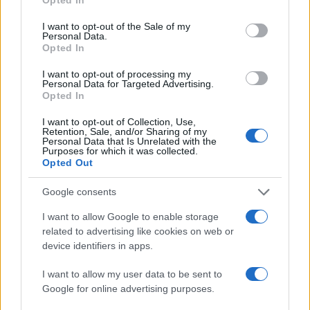
use your data for below specified purposes in below Google
consent section.
I want to opt-out of the Sale of my
Zaradi tega prekrška v soseščini vam lahko po novem odvzamejo vozilo
Personal Data.
Opted In
Lokalno
6 ur nazaj
I want to opt-out of processing my
Na Tišinski ulici postavili števec prometa, preverjajo kolesarje
Personal Data for Targeted Advertising.
Opted In
Gospodarstvo
6 ur nazaj
Prijavi se na cajtng
I want to opt-out of Collection, Use,
Retention, Sale, and/or Sharing of my
Električni avto brez subvencije: Preverili smo, če ga je še vredno kupiti
Personal Data that Is Unrelated with the
Purposes for which it was collected.
Kronika
8 ur nazaj
Opted Out
FOTO in VIDEO: Zletel s ceste pred Kruplivnikom, voznike opozarjajo naj
Google consents
pazijo
I want to allow Google to enable storage
Globalno
8 ur nazaj
related to advertising like cookies on web or
device identifiers in apps.
Hrvaški policisti pišejo visoke kazni: Toliko bi plačali, če vas dobijo brez
vozniškega dovoljenja
I want to allow my user data to be sent to
Google for online advertising purposes.
Lokalno
9 ur nazaj