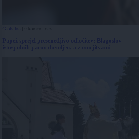
Globalno
|
0 komentarjev
Papež sprejel presenetljivo odločitev: Blagoslov
istospolnih parov dovoljen, a z omejitvami