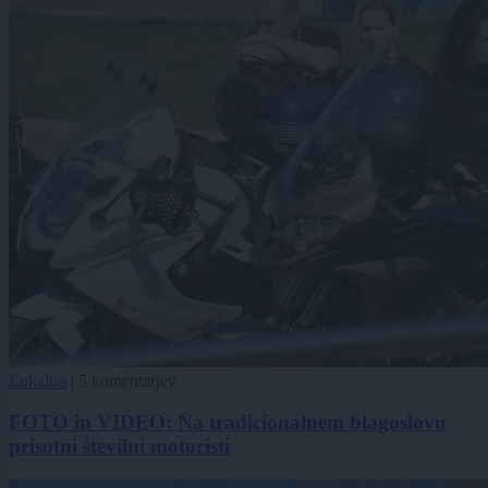
Lokalno
|
5 komentarjev
FOTO in VIDEO: Na tradicionalnem blagoslovu
prisotni številni motoristi