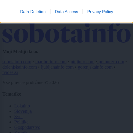
Imaš novico, informacijo, fotografijo ali video, ki bi nas utegnila
zanimati? Najboljše nagradimo.
Data Deletion
Data Access
Privacy Policy
Pošlji
Moji Mediji d.o.o.
sobotainfo.com
•
mariborinfo.com
•
ptujinfo.com
•
pomurec.com
•
dolenjskainfo.com
•
ljubljanainfo.com
•
gorenjskainfo.com
•
tvidea.si
Vse pravice pridržane © 2026
Tematike
Lokalno
Slovenija
Svet
Politika
Gospodarstvo
Kronika