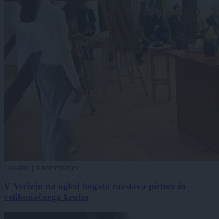
Lokalno
|
0 komentarjev
V Veržeju na ogled bogata razstava pirhov in
velikonočnega kruha