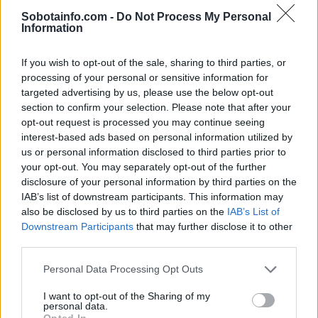
Sobotainfo.com -
Do Not Process My Personal
Information
If you wish to opt-out of the sale, sharing to third parties, or
processing of your personal or sensitive information for
targeted advertising by us, please use the below opt-out
section to confirm your selection. Please note that after your
opt-out request is processed you may continue seeing
interest-based ads based on personal information utilized by
us or personal information disclosed to third parties prior to
your opt-out. You may separately opt-out of the further
Lokalno
|
10 komentarjev
disclosure of your personal information by third parties on the
Množičnega praznovanja po cerkvah ne bo, opoldne
IAB’s list of downstream participants. This information may
v Vatikanu blagoslov svetu
also be disclosed by us to third parties on the
IAB’s List of
Downstream Participants
that may further disclose it to other
1
third parties.
2
Please note that this website/app uses one or more Google
Personal Data Processing Opt Outs
services and may gather and store information including but
not limited to your visit or usage behaviour. You may click to
I want to opt-out of the Sharing of my
Zadnje objavljeno
V živo
personal data.
grant or deny consent to Google and its third-party tags to
Globalno
3 ure nazaj
Opted In