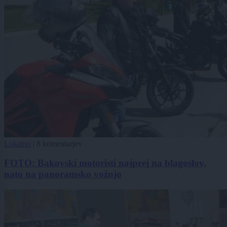
Lokalno
|
8 komentarjev
FOTO: Bakovski motoristi najprej na blagoslov,
nato na panoramsko vožnjo