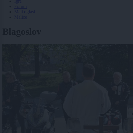
Igre
Forum
Mali oglasi
Malice
Blagoslov