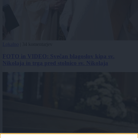
Lokalno
|
34 komentarjev
FOTO in VIDEO: Svečan blagoslov kipa sv.
Nikolaja in trga pred stolnico sv. Nikolaja