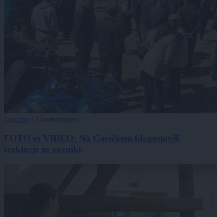
Lokalno
|
2 komentarjev
FOTO in VIDEO: Na Goričkem blagoslovili
traktorje in voznike