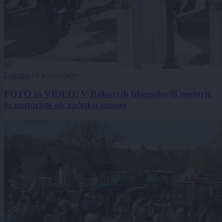
Lokalno
|
6 komentarjev
FOTO in VIDEO: V Bakovcih blagoslovili motorje
in motoriste ob začetku sezone