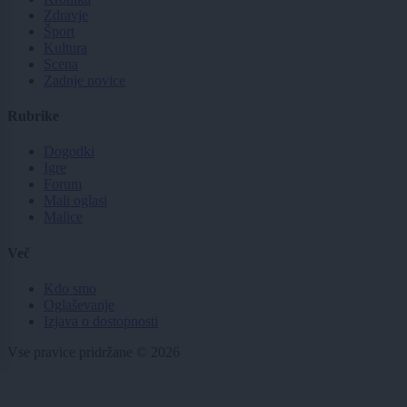
Zdravje
Šport
Kultura
Scena
Zadnje novice
Rubrike
Dogodki
Igre
Forum
Mali oglasi
Malice
Več
Kdo smo
Oglaševanje
Izjava o dostopnosti
Vse pravice pridržane © 2026