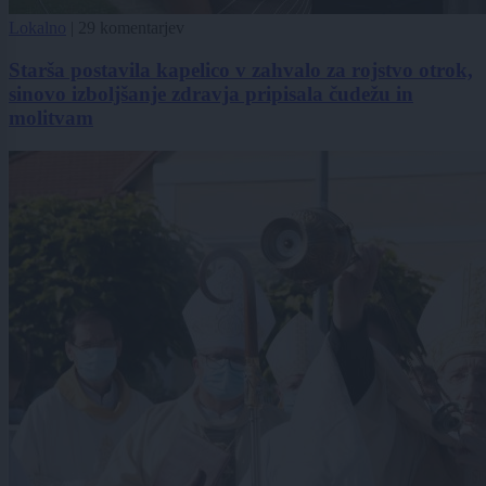
Lokalno
|
29 komentarjev
Starša postavila kapelico v zahvalo za rojstvo otrok,
sinovo izboljšanje zdravja pripisala čudežu in
molitvam