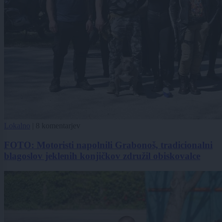
Lokalno
|
8 komentarjev
FOTO: Motoristi napolnili Grabonoš, tradicionalni
blagoslov jeklenih konjičkov združil obiskovalce