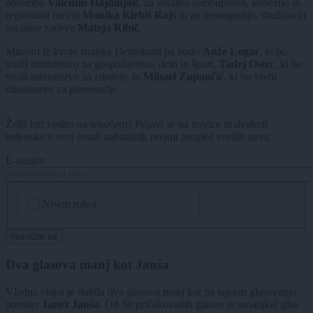
obrambo
Valentin Hajdinjak
, za lokalno samoupravo, kohezijo in
regionalni razvoj
Monika Kirbiš Rojs
in za demografijo, družino in
socialne zadeve
Mateja Ribič
.
Ministri iz kvote stranke Demokrati pa bodo
Anže Logar
, ki bo
vodil ministrstvo za gospodarstvo, delo in šport,
Tadej Ostrc
, ki bo
vodil ministrstvo za zdravje, in
Mihael Zupančič
, ki bo vodil
ministrstvo za pravosodje.
Želiš biti vedno na tekočem? Prijavi se na novice in dvakrat
tedensko v svoj email nabiralnik prejmi pregled svežih novic.
E-naslov
CAPTCHA
Nisem robot
Naročite se
Dva glasova manj kot Janša
Vladna ekipa je dobila dva glasova manj kot na tajnem glasovanju
premier
Janez Janša
. Od 50 pričakovanih glasov je umanjkal glas