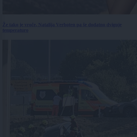
Že tako je vroče, Natalija Verboten pa še dodatno dviguje
temperaturo