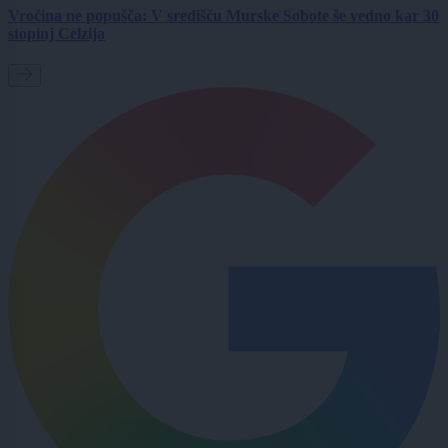
Vročina ne popušča: V središču Murske Sobote še vedno kar 30
stopinj Celzija