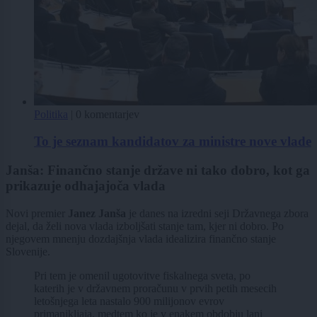
Politika
|
0 komentarjev
To je seznam kandidatov za ministre nove vlade
Janša: Finančno stanje države ni tako dobro, kot ga
prikazuje odhajajoča vlada
Novi premier
Janez Janša
je danes na izredni seji Državnega zbora
dejal, da želi nova vlada izboljšati stanje tam, kjer ni dobro. Po
njegovem mnenju dozdajšnja vlada idealizira finančno stanje
Slovenije.
Pri tem je omenil ugotovitve fiskalnega sveta, po
katerih je v državnem proračunu v prvih petih mesecih
letošnjega leta nastalo 900 milijonov evrov
primanjkljaja, medtem ko je v enakem obdobju lani