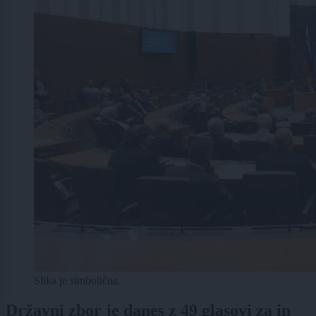
Slika je simbolična.
Državni zbor je danes z 49 glasovi za in