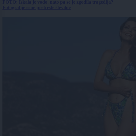
FOTO: Iskala je vodo, nato pa se je zgodila tragedija?
Fotografije srne pretresle številne