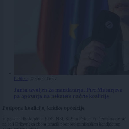
Politika
|
0 komentarjev
Janša izvoljen za mandatarja, Pirc Musarjeva
pa opozarja na nekatere načrte koalicije
Podpora koalicije, kritike opozicije
V poslanskih skupinah SDS, NSi, SLS in Fokus ter Demokratov so
na seji Državnega zbora izrazili podporo ministrskim kandidatom