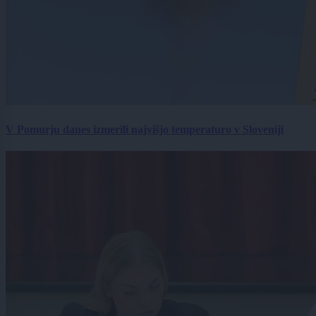
V Pomurju danes izmerili najvišjo temperaturo v Sloveniji