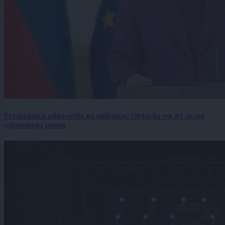
Predsednica odgovorila na ugibanja: Objavila vse tri strani
odpustnega pisma