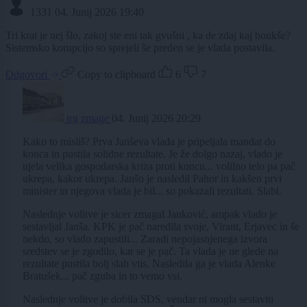
1331
04. Junij 2026 19:40
Tri krat je nej šlo, zakoj ste eni tak gvušni , ka de zdaj kaj boukše?
Sistemsko korupcijo so sprejeli še preden se je vlada postavila.
Odgovori
Copy to clipboard
6
7
trg zmage
04. Junij 2026 20:29
Kako to misliš? Prva Janševa vlada je pripeljala mandat do
konca in pustila solidne rezultate. Je že dolgo nazaj, vlado je
ujela velika gospodarska kriza proti koncu... volilno telo pa pač
ukrepa, kakor ukrepa. Janšo je nasledil Pahor in kakšen prvi
minister in njegova vlada je bil... so pokazali rezultati. Slabi.
Naslednje volitve je sicer zmagal Janković, ampak vlado je
sestavljal Janša. KPK je pač naredila svoje, Virant, Erjavec in še
nekdo, so vlado zapustili... Zaradi nepojasnjenega izvora
sredstev se je zgodilo, kar se je pač. Ta vlada je ne glede na
rezultate pustila bolj slab vtis. Nasledila ga je vlada Alenke
Bratušek... pač zguba in to vemo vsi.
Naslednje volitve je dobila SDS, vendar ni mogla sestaviti