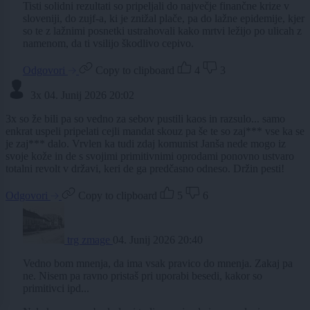
Tisti solidni rezultati so pripeljali do največje finančne krize v
sloveniji, do zujf-a, ki je znižal plače, pa do lažne epidemije, kjer
so te z lažnimi posnetki ustrahovali kako mrtvi ležijo po ulicah z
namenom, da ti vsilijo škodlivo cepivo.
Odgovori
Copy to clipboard
4
3
3x
04. Junij 2026 20:02
3x so že bili pa so vedno za sebov pustili kaos in razsulo... samo
enkrat uspeli pripelati cejli mandat skouz pa še te so zaj*** vse ka se
je zaj*** dalo. Vrvlen ka tudi zdaj komunist Janša nede mogo iz
svoje kože in de s svojimi primitivnimi oprodami ponovno ustvaro
totalni revolt v državi, keri de ga predčasno odneso. Držin pesti!
Odgovori
Copy to clipboard
5
6
trg zmage
04. Junij 2026 20:40
Vedno bom mnenja, da ima vsak pravico do mnenja. Zakaj pa
ne. Nisem pa ravno pristaš pri uporabi besedi, kakor so
primitivci ipd...