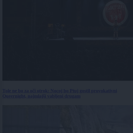
Tole ne bo za oči otrok: Nocoj bo Ptuj gostil provokativni
Queernight, najmlajši vabljeni drugam