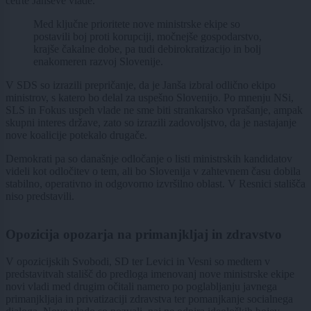
četrte Janševe vlade.
Med ključne prioritete nove ministrske ekipe so
postavili boj proti korupciji, močnejše gospodarstvo,
krajše čakalne dobe, pa tudi debirokratizacijo in bolj
enakomeren razvoj Slovenije.
V SDS so izrazili prepričanje, da je Janša izbral odlično ekipo
ministrov, s katero bo delal za uspešno Slovenijo. Po mnenju NSi,
SLS in Fokus uspeh vlade ne sme biti strankarsko vprašanje, ampak
skupni interes države, zato so izrazili zadovoljstvo, da je nastajanje
nove koalicije potekalo drugače.
Demokrati pa so današnje odločanje o listi ministrskih kandidatov
videli kot odločitev o tem, ali bo Slovenija v zahtevnem času dobila
stabilno, operativno in odgovorno izvršilno oblast. V Resnici stališča
niso predstavili.
Opozicija opozarja na primanjkljaj in zdravstvo
V opozicijskih Svobodi, SD ter Levici in Vesni so medtem v
predstavitvah stališč do predloga imenovanj nove ministrske ekipe
novi vladi med drugim očitali namero po poglabljanju javnega
primanjkljaja in privatizaciji zdravstva ter pomanjkanje socialnega