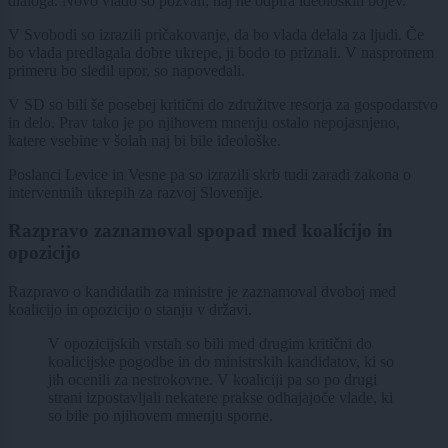
dialoga. Novo vlado so pozvali, naj ne odpira ideoloških bojev.
V Svobodi so izrazili pričakovanje, da bo vlada delala za ljudi. Če
bo vlada predlagala dobre ukrepe, ji bodo to priznali. V nasprotnem
primeru bo sledil upor, so napovedali.
V SD so bili še posebej kritični do združitve resorja za gospodarstvo
in delo. Prav tako je po njihovem mnenju ostalo nepojasnjeno,
katere vsebine v šolah naj bi bile ideološke.
Poslanci Levice in Vesne pa so izrazili skrb tudi zaradi zakona o
interventnih ukrepih za razvoj Slovenije.
Razpravo zaznamoval spopad med koalicijo in
opozicijo
Razpravo o kandidatih za ministre je zaznamoval dvoboj med
koalicijo in opozicijo o stanju v državi.
V opozicijskih vrstah so bili med drugim kritični do
koalicijske pogodbe in do ministrskih kandidatov, ki so
jih ocenili za nestrokovne. V koaliciji pa so po drugi
strani izpostavljali nekatere prakse odhajajoče vlade, ki
so bile po njihovem mnenju sporne.