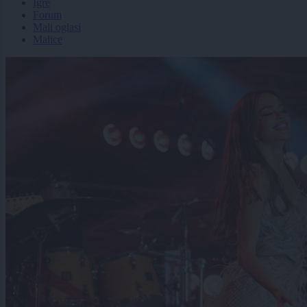
Igre
Forum
Mali oglasi
Malice