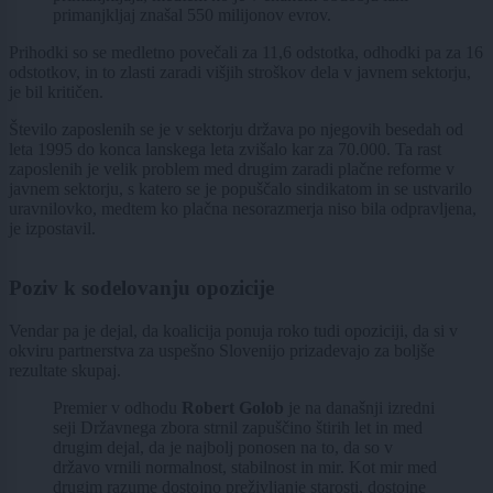
primanjkljaj znašal 550 milijonov evrov.
Prihodki so se medletno povečali za 11,6 odstotka, odhodki pa za 16
odstotkov, in to zlasti zaradi višjih stroškov dela v javnem sektorju,
je bil kritičen.
Število zaposlenih se je v sektorju država po njegovih besedah od
leta 1995 do konca lanskega leta zvišalo kar za 70.000. Ta rast
zaposlenih je velik problem med drugim zaradi plačne reforme v
javnem sektorju, s katero se je popuščalo sindikatom in se ustvarilo
uravnilovko, medtem ko plačna nesorazmerja niso bila odpravljena,
je izpostavil.
Poziv k sodelovanju opozicije
Vendar pa je dejal, da koalicija ponuja roko tudi opoziciji, da si v
okviru partnerstva za uspešno Slovenijo prizadevajo za boljše
rezultate skupaj.
Premier v odhodu
Robert Golob
je na današnji izredni
seji Državnega zbora strnil zapuščino štirih let in med
drugim dejal, da je najbolj ponosen na to, da so v
državo vrnili normalnost, stabilnost in mir. Kot mir med
drugim razume dostojno preživljanje starosti, dostojne