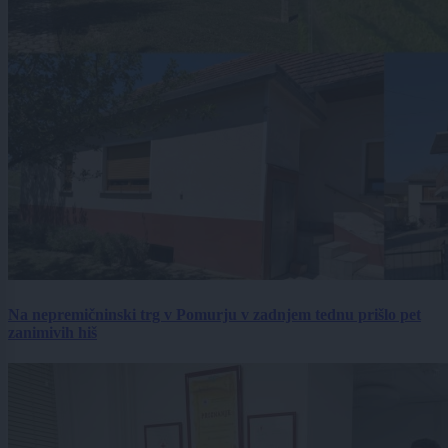
Na nepremičninski trg v Pomurju v zadnjem tednu prišlo pet
zanimivih hiš