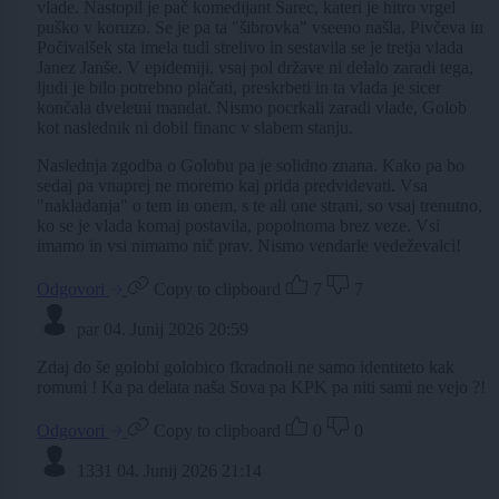
vlade. Nastopil je pač komedijant Šarec, kateri je hitro vrgel
puško v koruzo. Se je pa ta "šibrovka" vseeno našla, Pivčeva in
Počivalšek sta imela tudi strelivo in sestavila se je tretja vlada
Janez Janše. V epidemiji, vsaj pol države ni delalo zaradi tega,
ljudi je bilo potrebno plačati, preskrbeti in ta vlada je sicer
končala dveletni mandat. Nismo pocrkali zaradi vlade, Golob
kot naslednik ni dobil financ v slabem stanju.
Naslednja zgodba o Golobu pa je solidno znana. Kako pa bo
sedaj pa vnaprej ne moremo kaj prida predvidevati. Vsa
"nakladanja" o tem in onem, s te ali one strani, so vsaj trenutno,
ko se je vlada komaj postavila, popolnoma brez veze. Vsi
imamo in vsi nimamo nič prav. Nismo vendarle vedeževalci!
Odgovori
Copy to clipboard
7
7
par
04. Junij 2026 20:59
Zdaj do še golobi golobico fkradnoli ne samo identiteto kak
romuni ! Ka pa delata naša Sova pa KPK pa niti sami ne vejo ?!
Odgovori
Copy to clipboard
0
0
1331
04. Junij 2026 21:14