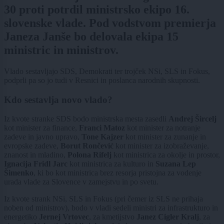
30 proti potrdil ministrsko ekipo 16.
slovenske vlade. Pod vodstvom premierja
Janeza Janše bo delovala ekipa 15
ministric in ministrov.
Vlado sestavljajo SDS, Demokrati ter trojček NSi, SLS in Fokus,
podprli pa so jo tudi v Resnici in poslanca narodnih skupnosti.
Kdo sestavlja novo vlado?
Iz kvote stranke SDS bodo ministrska mesta zasedli
Andrej Šircelj
kot minister za finance,
Franci Matoz
kot minister za notranje
zadeve in javno upravo,
Tone Kajzer
kot minister za zunanje in
evropske zadeve,
Borut Rončević
kot minister za izobraževanje,
znanost in mladino,
Polona Rifelj
kot ministrica za okolje in prostor,
Ignacija Fridl Jarc
kot ministrica za kulturo in
Suzana Lep
Šimenko
, ki bo kot ministrica brez resorja pristojna za vodenje
urada vlade za Slovence v zamejstvu in po svetu.
Iz kvote strank NSi, SLS in Fokus (pri čemer iz SLS ne prihaja
noben od ministrov), bodo v vladi sedeli ministri za infrastrukturo in
energetiko
Jernej Vrtovec
, za kmetijstvo
Janez Cigler Kralj
, za