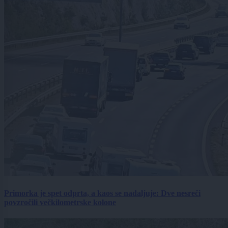
Primorka je spet odprta, a kaos se nadaljuje: Dve nesreči
povzročili večkilometrske kolone