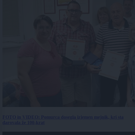
FOTO in VIDEO: Pomurca dosegla izjemen mejnik, kri sta
darovala že 100-krat