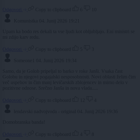
Odgovori
Copy to clipboard
6
10
Komunistka
04. Junij 2026 19:21
Upam ka bodo res dekali ta vse ljudi kot obljubljajo. Eni ministri se
mi zdijo karv redu.
Odgovori
Copy to clipboard
5
3
Someone1
04. Junij 2026 19:34
Samo, da je Golob pripeljal to barko v roke Janši. Vsaka čast
Golobu in njegovi pogajalski nesposobnosti. Novi oblasti želim čim
več uspehov in čim manj levičarskih zblojencev in mirno delo v
pozitivne odnose. Srečno Janša in nova vlada.....
Odgovori
Copy to clipboard
12
4
lendavski nadvojvoda - original
04. Junij 2026 19:36
Domobranska banda!
Odgovori
Copy to clipboard
4
8