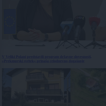
V Veliki Polani predstavili program državne slovesnosti,
»Prekmurski svétek« prinaša celodnevno dogajanje