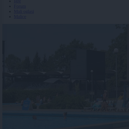
Igre
Forum
Mali oglasi
Malice