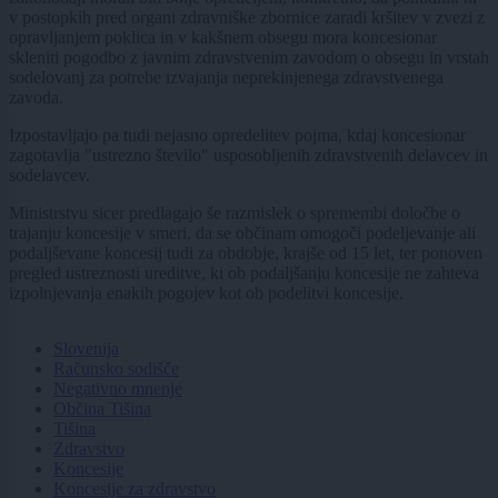
v postopkih pred organi zdravniške zbornice zaradi kršitev v zvezi z
opravljanjem poklica in v kakšnem obsegu mora koncesionar
skleniti pogodbo z javnim zdravstvenim zavodom o obsegu in vrstah
sodelovanj za potrebe izvajanja neprekinjenega zdravstvenega
zavoda.
Izpostavljajo pa tudi nejasno opredelitev pojma, kdaj koncesionar
zagotavlja "ustrezno število" usposobljenih zdravstvenih delavcev in
sodelavcev.
Ministrstvu sicer predlagajo še razmislek o spremembi določbe o
trajanju koncesije v smeri, da se občinam omogoči podeljevanje ali
podaljševane koncesij tudi za obdobje, krajše od 15 let, ter ponoven
pregled ustreznosti ureditve, ki ob podaljšanju koncesije ne zahteva
izpolnjevanja enakih pogojev kot ob podelitvi koncesije.
Slovenija
Računsko sodišče
Negativno mnenje
Občina Tišina
Tišina
Zdravstvo
Koncesije
Koncesije za zdravstvo