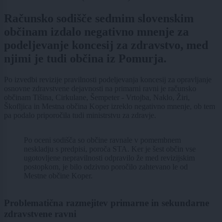
Računsko sodišče sedmim slovenskim
občinam izdalo negativno mnenje za
podeljevanje koncesij za zdravstvo, med
njimi je tudi občina iz Pomurja.
Po izvedbi revizije pravilnosti podeljevanja koncesij za opravljanje
osnovne zdravstvene dejavnosti na primarni ravni je računsko
občinam Tišina, Cirkulane, Šempeter - Vrtojba, Naklo, Žiri,
Škofljica in Mestna občina Koper izreklo negativno mnenje, ob tem
pa podalo priporočila tudi ministrstvu za zdravje.
Po oceni sodišča so občine ravnale v pomembnem
neskladju s predpisi, poroča STA. Ker je šest občin vse
ugotovljene nepravilnosti odpravilo že med revizijskim
postopkom, je bilo odzivno poročilo zahtevano le od
Mestne občine Koper.
Problematična razmejitev primarne in sekundarne
zdravstvene ravni