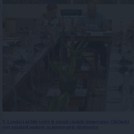
V Lendavi ni bilo vroče le zaradi visokih temperatur: Občinski
svet umaknil soglasje za imenovanje direktorice