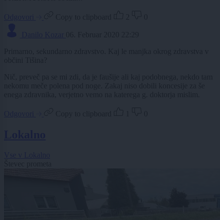
Odgovori
Copy to clipboard
2
0
Danilo Kozar
06. Februar 2020 22:29
Primarno, sekundarno zdravstvo. Kaj le manjka okrog zdravstva v
občini Tišina?
Nič, preveč pa se mi zdi, da je faušije ali kaj podobnega, nekdo tam
nekomu meče polena pod noge. Zakaj niso dobili koncesije za še
enega zdravnika, verjetno vemo na katerega g. doktorja mislim.
Odgovori
Copy to clipboard
1
0
Lokalno
Vse v Lokalno
Števec prometa