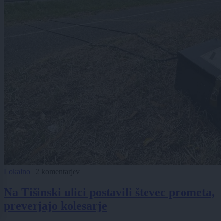
Lokalno
|
2 komentarjev
Na Tišinski ulici postavili števec prometa,
preverjajo kolesarje