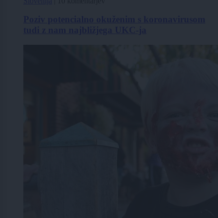
Slovenija
|
10 komentarjev
Poziv potencialno okuženim s koronavirusom
tudi z nam najbližjega UKC-ja