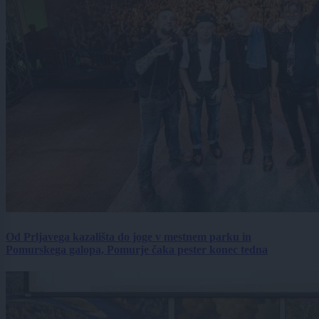
Od Prljavega kazališta do joge v mestnem parku in
Pomurskega galopa, Pomurje čaka pester konec tedna