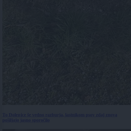
To Dolenjce še vedno razburja, lastnikom psov zdaj znova
pošiljajo jasno sporočilo