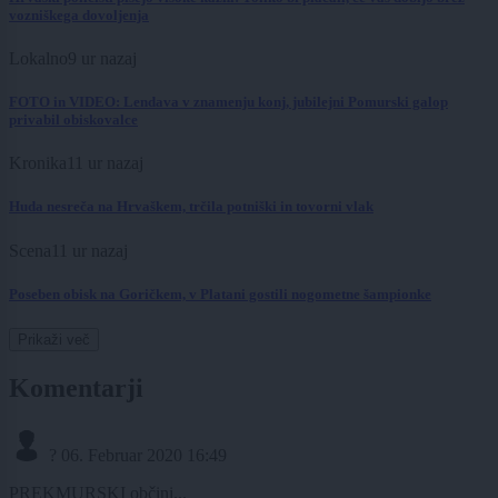
vozniškega dovoljenja
Lokalno
9 ur nazaj
FOTO in VIDEO: Lendava v znamenju konj, jubilejni Pomurski galop
privabil obiskovalce
Kronika
11 ur nazaj
Huda nesreča na Hrvaškem, trčila potniški in tovorni vlak
Scena
11 ur nazaj
Poseben obisk na Goričkem, v Platani gostili nogometne šampionke
Prikaži več
Komentarji
?
06. Februar 2020 16:49
PREKMURSKI občini...