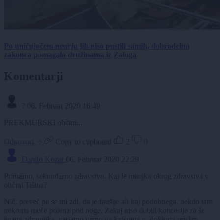
Po uničujočem neurju jih niso pustili samih, dobrodelna
zakonca pomagala družinama iz Zaloga
Komentarji
?
06. Februar 2020 16:49
PREKMURSKI občini...
Odgovori
Copy to clipboard
2
0
Danilo Kozar
06. Februar 2020 22:29
Primarno, sekundarno zdravstvo. Kaj le manjka okrog zdravstva v
občini Tišina?
Nič, preveč pa se mi zdi, da je faušije ali kaj podobnega, nekdo tam
nekomu meče polena pod noge. Zakaj niso dobili koncesije za še
enega zdravnika, verjetno vemo na katerega g. doktorja mislim.