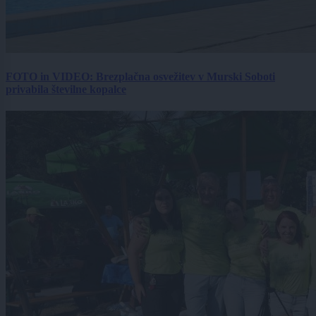
FOTO in VIDEO: Brezplačna osvežitev v Murski Soboti
privabila številne kopalce