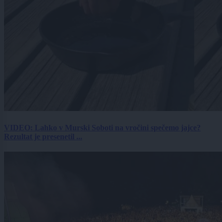
VIDEO: Lahko v Murski Soboti na vročini spečemo jajce?
Rezultat je presenetil ...