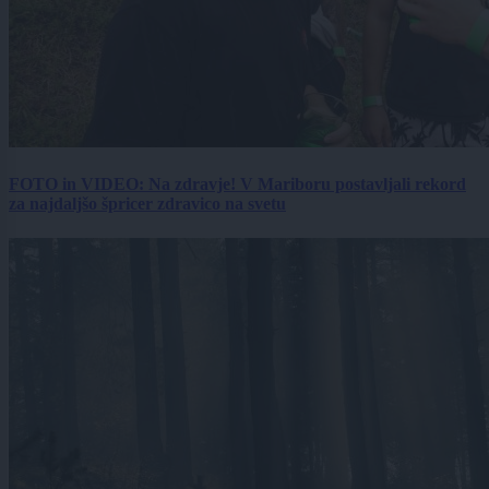
FOTO in VIDEO: Na zdravje! V Mariboru postavljali rekord
za najdaljšo špricer zdravico na svetu