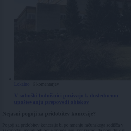
Lokalno
|
6 komentarjev
V soboški bolnišnici pozivajo k doslednemu
upoštevanju prepovedi obiskov
Nejasni pogoji za pridobitev koncesije?
Pogoji za pridobitev koncesije bi po mnenju računskega sodišča v
zakonodaji morali biti bolje opredeljeni, konkretno, da ponudnik ni