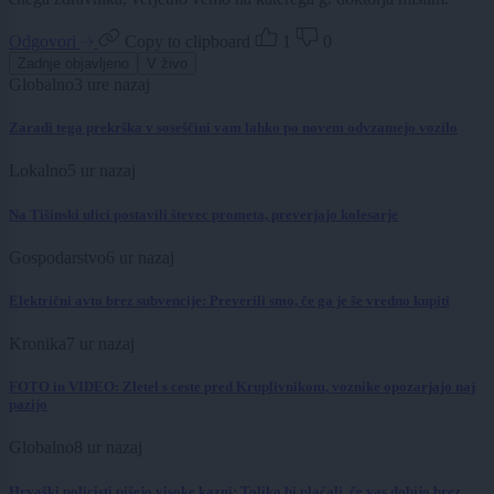
Odgovori
Copy to clipboard
1
0
Zadnje objavljeno
V živo
Globalno
3 ure nazaj
Zaradi tega prekrška v soseščini vam lahko po novem odvzamejo vozilo
Lokalno
5 ur nazaj
Na Tišinski ulici postavili števec prometa, preverjajo kolesarje
Gospodarstvo
6 ur nazaj
Električni avto brez subvencije: Preverili smo, če ga je še vredno kupiti
Kronika
7 ur nazaj
FOTO in VIDEO: Zletel s ceste pred Kruplivnikom, voznike opozarjajo naj
pazijo
Globalno
8 ur nazaj
Hrvaški policisti pišejo visoke kazni: Toliko bi plačali, če vas dobijo brez