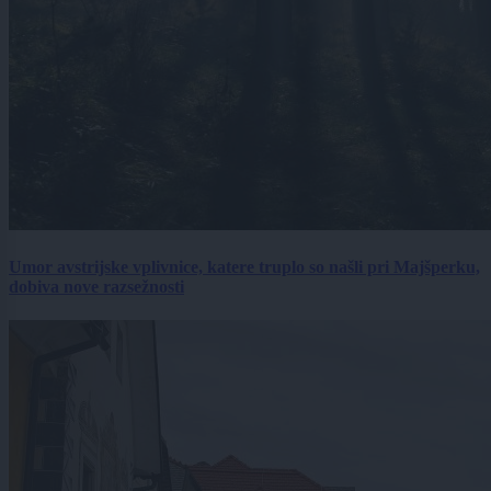
Umor avstrijske vplivnice, katere truplo so našli pri Majšperku,
dobiva nove razsežnosti