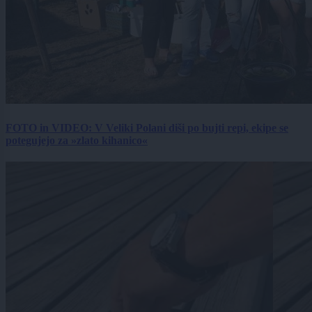
FOTO in VIDEO: V Veliki Polani diši po bujti repi, ekipe se
potegujejo za »zlato kihanico«