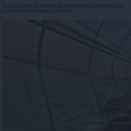
FOTO in VIDEO: Medtem ko občina odlaša, podjetniki sami
rešujejo ugled podhoda Ajdovščina