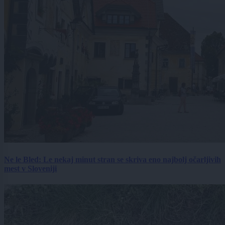
Ne le Bled: Le nekaj minut stran se skriva eno najbolj očarljivih
mest v Sloveniji