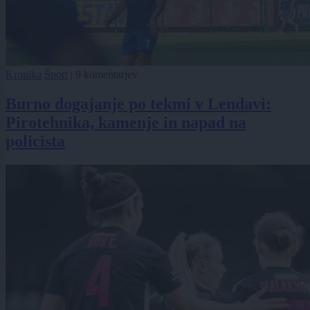
Kronika
Šport
|
9 komentarjev
Burno dogajanje po tekmi v Lendavi:
Pirotehnika, kamenje in napad na
policista