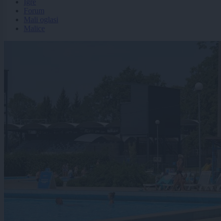
Igre
Forum
Mali oglasi
Malice