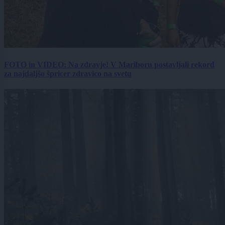
FOTO in VIDEO: Na zdravje! V Mariboru postavljali rekord
za najdaljšo špricer zdravico na svetu