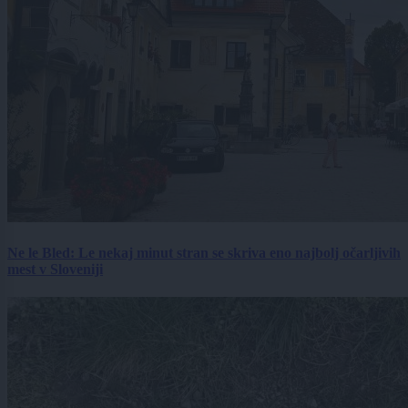
Ne le Bled: Le nekaj minut stran se skriva eno najbolj očarljivih
mest v Sloveniji