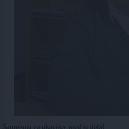
Šampiona za akacijev med je dobil