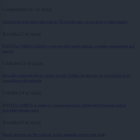
Gospodarstvo
11 ur nazaj
Električni avto brez subvencije: Preverili smo, če ga je še vredno kupiti
Kronika
12 ur nazaj
FOTO in VIDEO: Zletel s ceste pred Kruplivnikom, voznike opozarjajo naj
pazijo
Globalno
13 ur nazaj
Hrvaški policisti pišejo visoke kazni: Toliko bi plačali, če vas dobijo brez
vozniškega dovoljenja
Lokalno
14 ur nazaj
FOTO in VIDEO: Lendava v znamenju konj, jubilejni Pomurski galop
privabil obiskovalce
Kronika
16 ur nazaj
Huda nesreča na Hrvaškem, trčila potniški in tovorni vlak