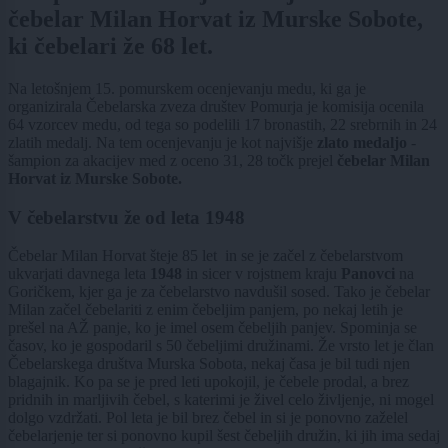
čebelar Milan Horvat iz Murske Sobote,
ki čebelari že 68 let.
Na letošnjem 15. pomurskem ocenjevanju medu, ki ga je
organizirala Čebelarska zveza društev Pomurja je komisija ocenila
64 vzorcev medu, od tega so podelili 17 bronastih, 22 srebrnih in 24
zlatih medalj. Na tem ocenjevanju je kot najvišje
zlato medaljo
-
šampion za akacijev med z oceno 31, 28 točk prejel
čebelar Milan
Horvat iz Murske Sobote.
V čebelarstvu že od leta 1948
Čebelar Milan Horvat šteje 85 let in se je začel z čebelarstvom
ukvarjati davnega leta
1948
in sicer v rojstnem kraju
Panovci
na
Goričkem, kjer ga je za čebelarstvo navdušil sosed. Tako je čebelar
Milan začel čebelariti z enim čebeljim panjem, po nekaj letih je
prešel na AŽ panje, ko je imel osem čebeljih panjev. Spominja se
časov, ko je gospodaril s 50 čebeljimi družinami. Že vrsto let je član
Čebelarskega društva Murska Sobota, nekaj časa je bil tudi njen
blagajnik. Ko pa se je pred leti upokojil, je čebele prodal, a brez
pridnih in marljivih čebel, s katerimi je živel celo življenje, ni mogel
dolgo vzdržati. Pol leta je bil brez čebel in si je ponovno zaželel
čebelarjenje ter si ponovno kupil šest čebeljih družin, ki jih ima sedaj