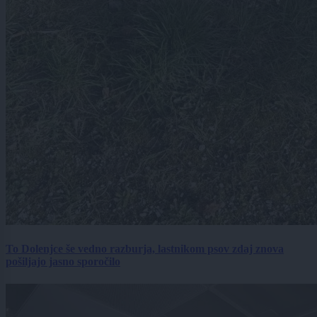
To Dolenjce še vedno razburja, lastnikom psov zdaj znova
pošiljajo jasno sporočilo