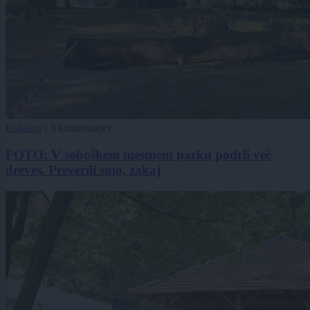
Lokalno
|
3 komentarjev
FOTO: V soboškem mestnem parku podrli več
dreves. Preverili smo, zakaj