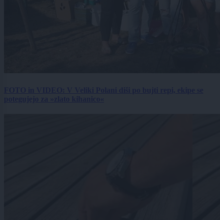
FOTO in VIDEO: V Veliki Polani diši po bujti repi, ekipe se
potegujejo za »zlato kihanico«