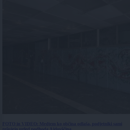
FOTO in VIDEO: Medtem ko občina odlaša, podjetniki sami
rešujejo ugled podhoda Ajdovščina