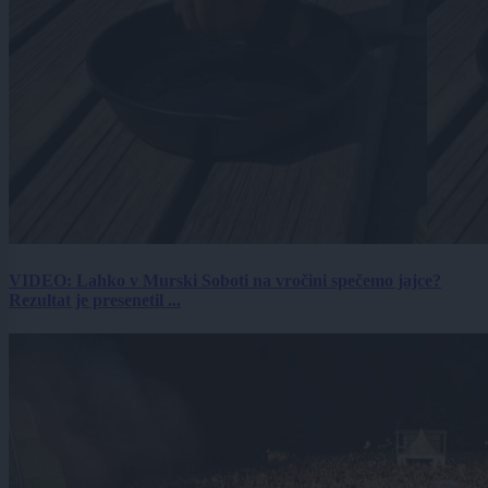
VIDEO: Lahko v Murski Soboti na vročini spečemo jajce?
Rezultat je presenetil ...