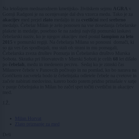
Na letošnjem mednarodnem kmetijsko- živilskem sejmu
AGRA
v
Gornji Radgoni je na ocenjevanje dal dva vzorca medu. Tako je za
akacijev
med prejel
zlato
medaljo in za
cvetlični
med
srebrno
medaljo. Čebelar Milan je zelo ponosen na vse dosedanja čebelarske
plakete in medalje, posebno še na zadnji najvišji pomurski laskavi
čebelarski naziv, ko je njegov akacijev med postal
šampion za leto
2015
v pomurski regiji. Na čebelarja Milana so ponosni domači, ki
so ga ves čas spodbujali, mu stali ob strani in mu pomagali,
Čebelarska zveza društev Pomurja in Čebelarsko društvo Murska
Sobota. Skratka pri Horvatovih v Murski Soboti je celih
68
let dišalo
po
čebelah
, medu in medenem pecivu. Sedaj ko je zimski čas
Milanove čebele v Panovcih počivajo in na pomlad, ko bo narava na
Goričkem zacvetela bodo iz čebelnjaka odletele čebele na cvetove in
začele nabirati medovino, katero bodo potem pridno prinašale v satje
v panje čebelnjaka in Milan bo začel spet točiti cvetlični in akacijev
med.
J.Ž.
Milan Horvat
Zlato priznanje za med
Deli