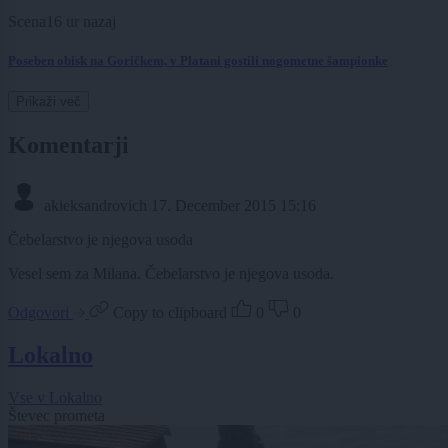
Scena
16 ur nazaj
Poseben obisk na Goričkem, v Platani gostili nogometne šampionke
Prikaži več
Komentarji
akieksandrovich
17. December 2015 15:16
Čebelarstvo je njegova usoda
Vesel sem za Milana. Čebelarstvo je njegova usoda.
Odgovori
Copy to clipboard
0
0
Lokalno
Vse v Lokalno
Števec prometa