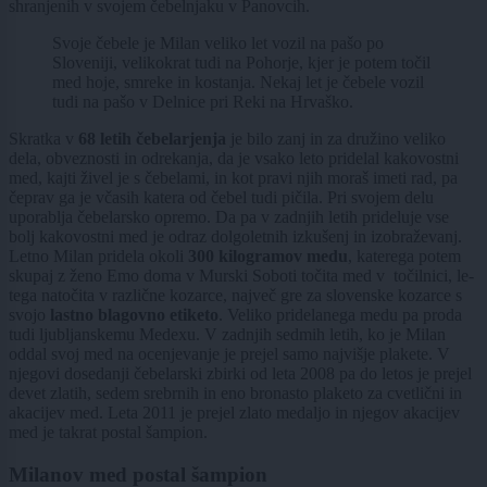
shranjenih v svojem čebelnjaku v Panovcih.
Svoje čebele je Milan veliko let vozil na pašo po
Sloveniji, velikokrat tudi na Pohorje, kjer je potem točil
med hoje, smreke in kostanja. Nekaj let je čebele vozil
tudi na pašo v Delnice pri Reki na Hrvaško.
Skratka v
68 letih čebelarjenja
je bilo zanj in za družino veliko
dela, obveznosti in odrekanja, da je vsako leto pridelal kakovostni
med, kajti živel je s čebelami, in kot pravi njih moraš imeti rad, pa
čeprav ga je včasih katera od čebel tudi pičila. Pri svojem delu
uporablja čebelarsko opremo. Da pa v zadnjih letih prideluje vse
bolj kakovostni med je odraz dolgoletnih izkušenj in izobraževanj.
Letno Milan pridela okoli
300 kilogramov medu
, katerega potem
skupaj z ženo Emo doma v Murski Soboti točita med v točilnici, le-
tega natočita v različne kozarce, največ gre za slovenske kozarce s
svojo
lastno blagovno etiketo
. Veliko pridelanega medu pa proda
tudi ljubljanskemu Medexu. V zadnjih sedmih letih, ko je Milan
oddal svoj med na ocenjevanje je prejel samo najvišje plakete. V
njegovi dosedanji čebelarski zbirki od leta 2008 pa do letos je prejel
devet zlatih, sedem srebrnih in eno bronasto plaketo za cvetlični in
akacijev med. Leta 2011 je prejel zlato medaljo in njegov akacijev
med je takrat postal šampion.
Milanov med postal šampion