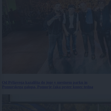
Od Prljavega kazališta do joge v mestnem parku in
Pomurskega galopa, Pomurje čaka pester konec tedna