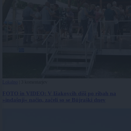
Lokalno
|
3 komentarjev
FOTO in VIDEO: V Ižakovcih diši po ribah na
»indašnji« način, začeli so se Büjraški dnev