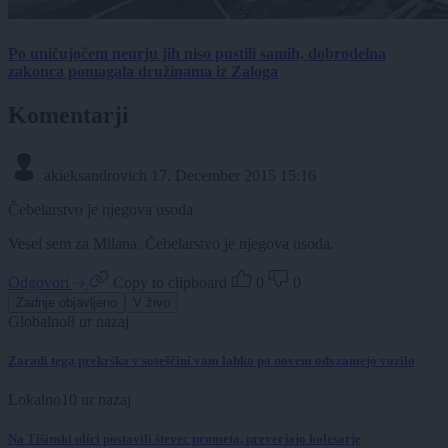
Po uničujočem neurju jih niso pustili samih, dobrodelna
zakonca pomagala družinama iz Zaloga
Komentarji
akieksandrovich
17. December 2015 15:16
Čebelarstvo je njegova usoda
Vesel sem za Milana. Čebelarstvo je njegova usoda.
Odgovori
Copy to clipboard
0
0
Zadnje objavljeno
V živo
Globalno
8 ur nazaj
Zaradi tega prekrška v soseščini vam lahko po novem odvzamejo vozilo
Lokalno
10 ur nazaj
Na Tišinski ulici postavili števec prometa, preverjajo kolesarje