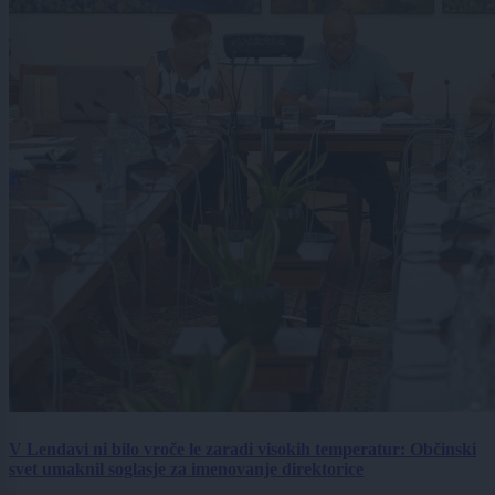
V Lendavi ni bilo vroče le zaradi visokih temperatur: Občinski
svet umaknil soglasje za imenovanje direktorice