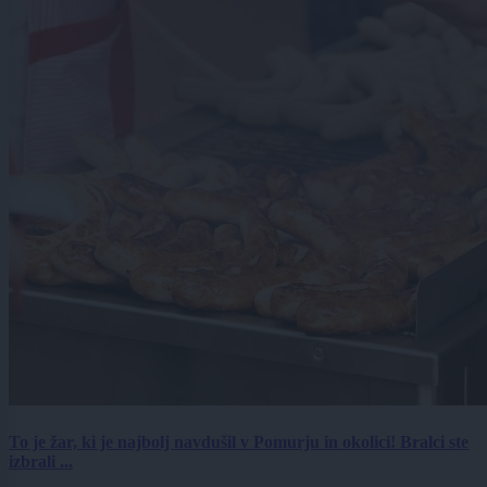
To je žar, ki je najbolj navdušil v Pomurju in okolici! Bralci ste
izbrali ...