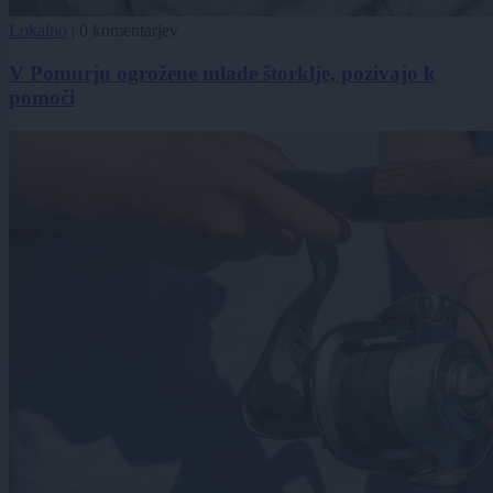
Lokalno
|
0 komentarjev
V Pomurju ogrožene mlade štorklje, pozivajo k
pomoči