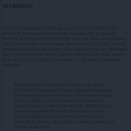
pridobitev
V okviru praznovanj občinskega praznika občine Veržej je bilo v
nedeljo še posebno slovesno v kraju Bunčani, kjer je potekala
otvoritev novozgrajene infrastrukture v naselju Bunčani in slovesni
zaključek izgradnje vodovodnega sistema v občini Veržej. Osrednji
občinski dogodek je potekal pri vaško- gasilskem domu v Bunčanih,
kjer se je zbralo veliko število občanov občine Veržej. Prav gotovo
so se vsi, ki so se udeležili te otvoritve veselili novih komunalnih
pridobitev.
Župan občine Veržej Slavko Petovar, ki je ob tej
priložnosti slovesno predal novo zgrajeno komunalno
infrastrukturo s prerezom traku, je dejal da se v občini
Veržej zaključuje večletna naložbena investicija v
kanalizacijsko in vodovodno omrežje. Zaključila so se
dela na komunalni infrastrukturi on tako so s tem
končali izgradnjo kanalizacijskega sistema in nov
vodovod, ki predstavlja zanesljivo oskrbo s pitno vodo
za prihodnjih 50 let.