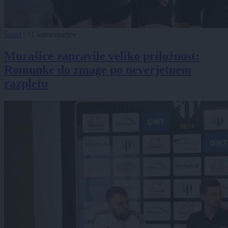
Šport
|
11 komentarjev
Murašice zapravile veliko priložnost:
Romunke do zmage po neverjetnem
razpletu