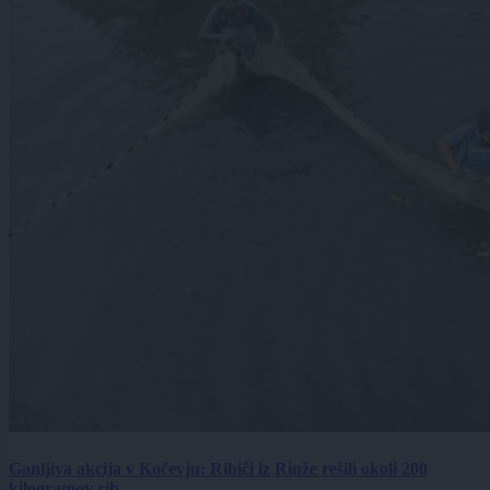
Ganljiva akcija v Kočevju: Ribiči iz Rinže rešili okoli 200
kilogramov rib