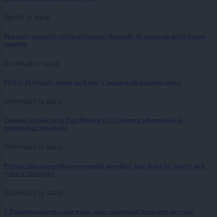
Šport
8 ur nazaj
Murašice zapravile veliko priložnost: Romunke do zmage po neverjetnem
razpletu
Kronika
8 ur nazaj
FOTO: Pretresljiv prizor na Krku: V morju našli poginule srnice
Slovenija
9 ur nazaj
Ustavna obtožba proti Pirc Musarjevi? V primeru odsotnosti bi jo
nadomeščal Stevanović
Slovenija
9 ur nazaj
Prihaja eden največjih astronomskih dogodkov leta: Kako bo Sončev mrk
viden iz Slovenije?
Kronika
10 ur nazaj
V Pomurju zagorela suha trava, požar zajel okoli deset arov površine