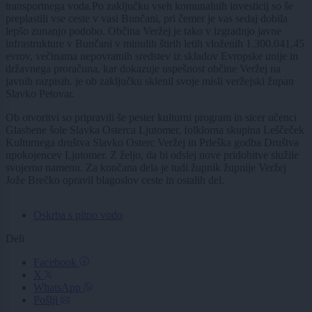
transportnega voda.Po zaključku vseh komunalnih investicij so še
preplastili vse ceste v vasi Bunčani, pri čemer je vas sedaj dobila
lepšo zunanjo podobo. Občina Veržej je tako v izgradnjo javne
infrastrukture v Bunčani v minulih štirih letih vloženih 1.300.041,45
evrov, večinama nepovratnih sredstev iz skladov Evropske unije in
državnega proračuna, kar dokazuje uspešnost občine Veržej na
javnih razpisih. je ob zaključku sklenil svoje misli veržejski župan
Slavko Petovar.
Ob otvoritvi so pripravili še pester kulturni program in sicer učenci
Glasbene šole Slavka Osterca Ljutomer, folklorna skupina Leščeček
Kulturnega društva Slavko Osterc Veržej in Prleška godba Društva
upokojencev Ljutomer. Z željo, da bi odslej nove pridobitve služile
svojemu namenu. Za končana dela je tudi župnik župnije Veržej
Jože Brečko opravil blagoslov ceste in ostalih del.
Oskrba s pitno vodo
Deli
Facebook
X
WhatsApp
Pošlji