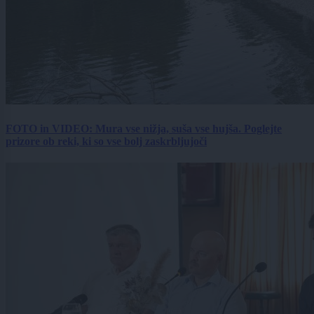
FOTO in VIDEO: Mura vse nižja, suša vse hujša. Poglejte
prizore ob reki, ki so vse bolj zaskrbljujoči