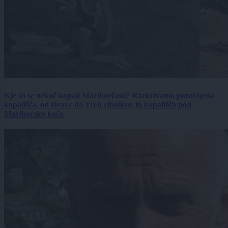
Kje so se nekoč kopali Mariborčani? Razkrivamo pozabljena
kopališča, od Drave do Treh ribnikov in kopališča pod
Mariborsko kočo