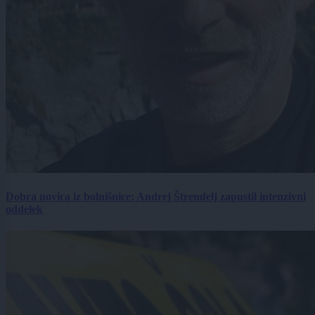
Dobra novica iz bolnišnice: Andrej Štremfelj zapustil intenzivni
oddelek