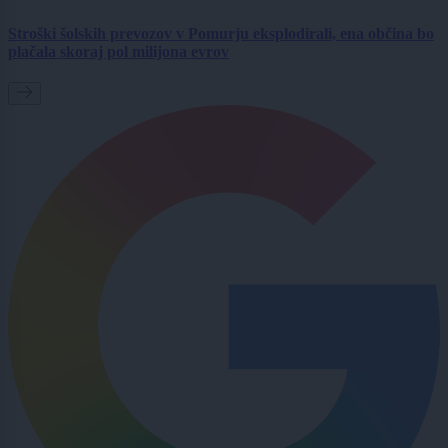
Stroški šolskih prevozov v Pomurju eksplodirali, ena občina bo
plačala skoraj pol milijona evrov