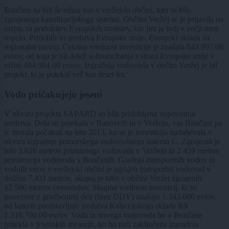
Bunčani so bili še edina vas v veržejski občini, kjer ni bilo
zgrajenega kanalizacijskega sistema. Občina Veržej se je prijavila na
razpis za pridobitev Evropskih sredstev, kar jim je tudi v večji meri
uspelo. Pridobili so sredstva Evropske unije, Evropski sklada za
regionalni razvoj. Celotna vrednost investicije je znašala 643.997,08
evrov, od tega je bil delež sofinanciranja s strani Evropske unije v
višini 484.984,00 evrov. Izgradnja vodovoda v občini Veržej je bil
projekt, ki je potekal več kot deset let.
Vodo pričakujejo jeseni
V okviru projekta SAPARD so bila pridobljena nepovratna
sredstva. Dela so potekala v Banovcih in v Veržeju, vas Bunčani pa
je morala počakati na leto 2013, ko se je investicija nadaljevala v
okviru izgradnje pomurskega vodovodnega sistema C. Zgrajenih je
bilo 2.626 metrov primarnega vodovoda v Veržeju in 2.459 metrov
primarnega vodovoda v Bunčanih. Gradnja transportnih vodov in
vodnih virov v veržejski občini je zgrajen transportni vodovod v
dolžini 7.421 metrov, skupaj je tako v občini Veržej zgrajenih
12.506 metrov cevovodov. Skupna vrednost investicij, ki so
povezane z gradbenimi deli (brez DDV) znašajo 1.343.000 evrov,
od katerih predstavljajo sredstva Kohezijskega sklada RS
1.316.700,00 evrov. Voda iz novega vodovoda bo v Bunčane
pritekla v jesenskih mesecih, ko bo tudi zaključena izgradnja