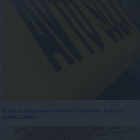
Kolesarja zbil avtomobil avtošole? Policija išče voznika in
očividca nesreče