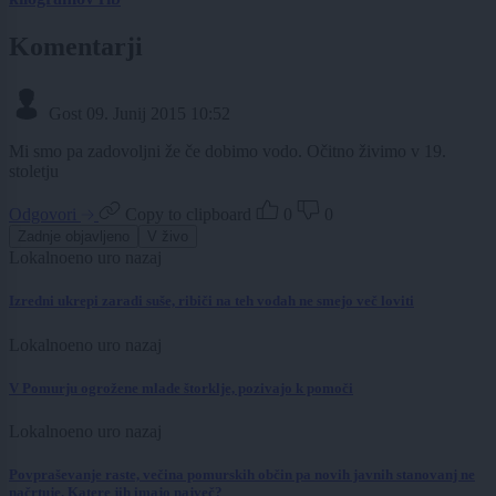
Komentarji
Gost
09. Junij 2015 10:52
Mi smo pa zadovoljni že če dobimo vodo. Očitno živimo v 19.
stoletju
Odgovori
Copy to clipboard
0
0
Zadnje objavljeno
V živo
Lokalno
eno uro nazaj
Izredni ukrepi zaradi suše, ribiči na teh vodah ne smejo več loviti
Lokalno
eno uro nazaj
V Pomurju ogrožene mlade štorklje, pozivajo k pomoči
Lokalno
eno uro nazaj
Povpraševanje raste, večina pomurskih občin pa novih javnih stanovanj ne
načrtuje. Katere jih imajo največ?