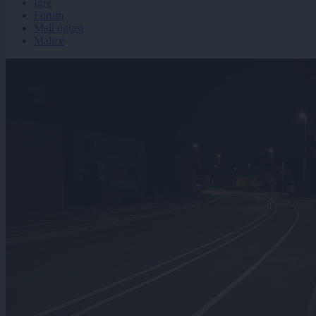
Igre
Forum
Mali oglasi
Malice