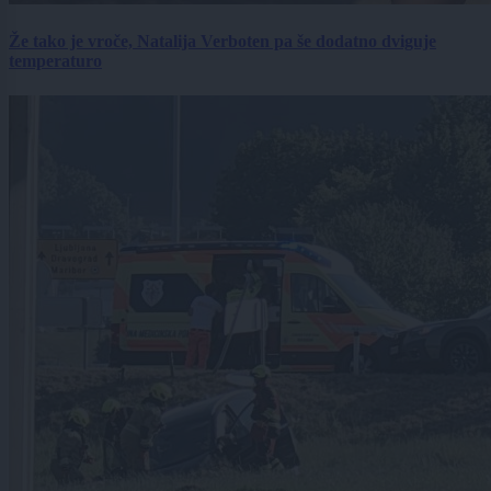
Že tako je vroče, Natalija Verboten pa še dodatno dviguje
temperaturo