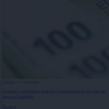
Lokalno
|
1 komentarjev
Srečnež z dobitnim listkom Eurojackpota osvojil lep
denarni dobitek
Šport