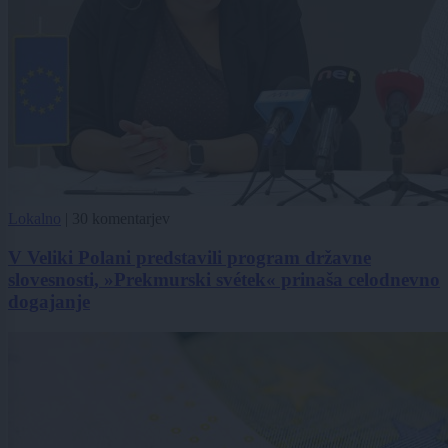
Lokalno
|
30 komentarjev
V Veliki Polani predstavili program državne
slovesnosti, »Prekmurski svétek« prinaša celodnevno
dogajanje