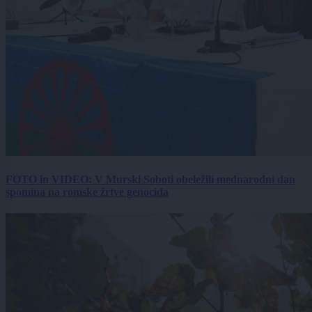
FOTO in VIDEO: V Murski Soboti obeležili mednarodni dan
spomina na romske žrtve genocida