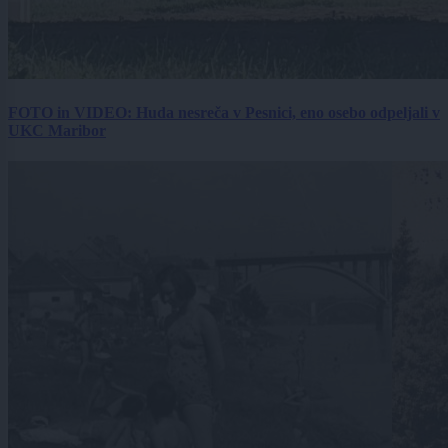
FOTO in VIDEO: Huda nesreča v Pesnici, eno osebo odpeljali v
UKC Maribor