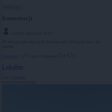
Prikaži več
Komentarji
Gost
09. Junij 2015 10:52
Mi smo pa zadovoljni že če dobimo vodo. Očitno živimo v 19.
stoletju
Odgovori
Copy to clipboard
0
0
Lokalno
Vse v Lokalno
neprofitna stanovanja