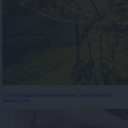
V Prlekiji izmerili izjemno tropsko noč: Ponoči skoraj 30
stopinj Celzija