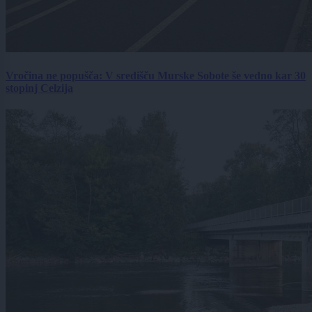
Vročina ne popušča: V središču Murske Sobote še vedno kar 30
stopinj Celzija