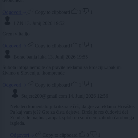
dvoličneži.
Odgovori
Copy to clipboard
3
1
LZN
13. Junij 2026 19:52
Grem v Italijo
Odgovori
Copy to clipboard
0
1
Borac banja luka
13. Junij 2026 19:55
Subota infoja nemojte da pravite reklamu za kroaciju..ipak mi
živimo u Sloveniju...komprende
Odgovori
Copy to clipboard
1
1
Stajerc200@gmail com
14. Junij 2026 12:56
Nekateri komentatorji kritizirate češ, da gre za reklamo Hrvaške.
Pa kaj vam je?? Gre za čista dejstva. Brela je res čudoviti del
Zemlje. Je majhna, ampak sploh ob sončnem zahodu čarobnega
izgleda.
Odgovori
Copy to clipboard
0
1