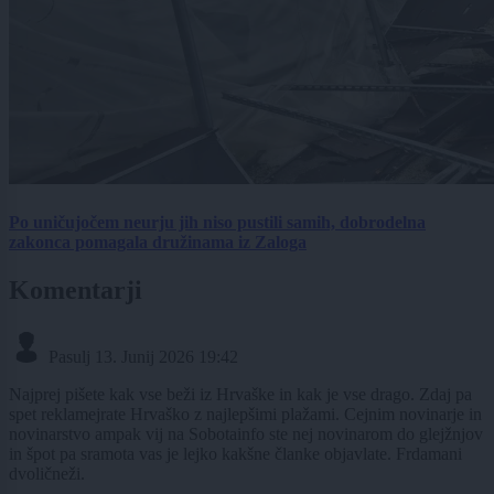
Po uničujočem neurju jih niso pustili samih, dobrodelna
zakonca pomagala družinama iz Zaloga
Komentarji
Pasulj
13. Junij 2026 19:42
Najprej pišete kak vse beži iz Hrvaške in kak je vse drago. Zdaj pa
spet reklamejrate Hrvaško z najlepšimi plažami. Cejnim novinarje in
novinarstvo ampak vij na Sobotainfo ste nej novinarom do glejžnjov
in špot pa sramota vas je lejko kakšne članke objavlate. Frdamani
dvoličneži.