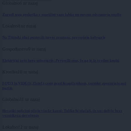
Globalno
6 ur nazaj
Zaradi tega prekrška v soseščini vam lahko po novem odvzamejo vozilo
Lokalno
8 ur nazaj
Na Tišinski ulici postavili števec prometa, preverjajo kolesarje
Gospodarstvo
9 ur nazaj
Električni avto brez subvencije: Preverili smo, če ga je še vredno kupiti
Kronika
10 ur nazaj
FOTO in VIDEO: Zletel s ceste pred Kruplivnikom, voznike opozarjajo naj
pazijo
Globalno
11 ur nazaj
Hrvaški policisti pišejo visoke kazni: Toliko bi plačali, če vas dobijo brez
vozniškega dovoljenja
Lokalno
12 ur nazaj