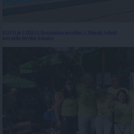
FOTO in VIDEO: Brezplačna osvežitev v Murski Soboti
privabila številne kopalce