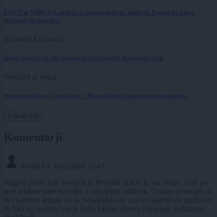
FOTO in VIDEO: Lendava v znamenju konj, jubilejni Pomurski galop
privabil obiskovalce
Kronika
14 ur nazaj
Huda nesreča na Hrvaškem, trčila potniški in tovorni vlak
Scena
14 ur nazaj
Poseben obisk na Goričkem, v Platani gostili nogometne šampionke
Prikaži več
Komentarji
Pasulj
13. Junij 2026 19:42
Najprej pišete kak vse beži iz Hrvaške in kak je vse drago. Zdaj pa
spet reklamejrate Hrvaško z najlepšimi plažami. Cejnim novinarje in
novinarstvo ampak vij na Sobotainfo ste nej novinarom do glejžnjov
in špot pa sramota vas je lejko kakšne članke objavlate. Frdamani