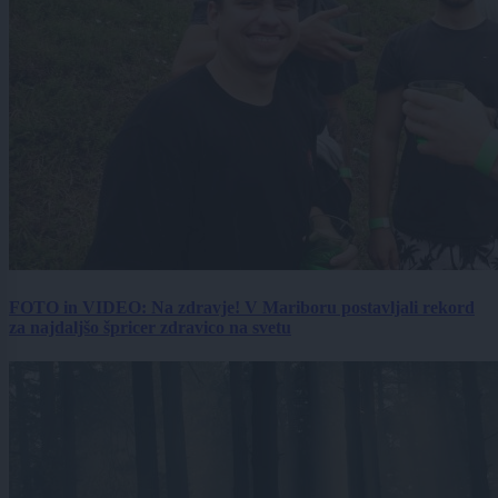
FOTO in VIDEO: Na zdravje! V Mariboru postavljali rekord
za najdaljšo špricer zdravico na svetu