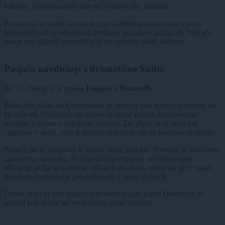
kakršno si predstavljajo številni obiskovalci Jadrana.
Po mnenju avtorjev izbora je prav kombinacija naravne lepote,
fotogeničnosti in odsotnosti pretirane pozidave razlog, da Podrače
ostaja ena najbolj cenjenih plaž na vzhodni obali Jadrana.
Pasjača navdušuje z dramatično kuliso
Na 32. mestu se je znašla
Pasjača v Konavlih
.
Plaža leži južno od Dubrovnika in velja za eno najbolj posebnih na
Hrvaškem. Obkrožajo jo visoke in strme pečine, ki ustvarjajo
osupljiv kontrast s turkiznim morjem. Do plaže vodi ozka pot,
vklesana v skalo, zato je že sam prihod do obale posebno doživetje.
Pasjača pa ni zanimiva le zaradi svoje podobe. Posebna je tudi njena
zgodovina nastanka. Po izgradnji predora za odvodnjavanje
bližnjega polja so kamenje odlagali ob obalo, morje pa ga je skozi
desetletja postopoma preoblikovalo v prod in pesek.
Danes velja za eno najbolj impresivnih plaž južne Dalmacije in
simbol bolj mirne ter neokrnjene strani Jadrana.