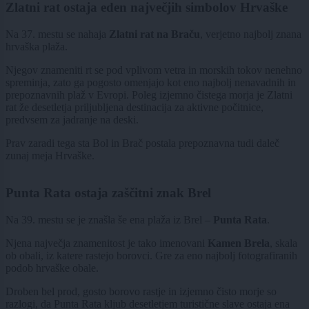
Zlatni rat ostaja eden največjih simbolov Hrvaške
Na 37. mestu se nahaja
Zlatni rat na Braču
, verjetno najbolj znana
hrvaška plaža.
Njegov znameniti rt se pod vplivom vetra in morskih tokov nenehno
spreminja, zato ga pogosto omenjajo kot eno najbolj nenavadnih in
prepoznavnih plaž v Evropi. Poleg izjemno čistega morja je Zlatni
rat že desetletja priljubljena destinacija za aktivne počitnice,
predvsem za jadranje na deski.
Prav zaradi tega sta Bol in Brač postala prepoznavna tudi daleč
zunaj meja Hrvaške.
Punta Rata ostaja zaščitni znak Brel
Na 39. mestu se je znašla še ena plaža iz Brel –
Punta Rata
.
Njena največja znamenitost je tako imenovani
Kamen Brela
, skala
ob obali, iz katere rastejo borovci. Gre za eno najbolj fotografiranih
podob hrvaške obale.
Droben bel prod, gosto borovo rastje in izjemno čisto morje so
razlogi, da Punta Rata kljub desetletjem turistične slave ostaja ena