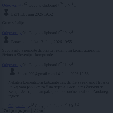
Odgovori
Copy to clipboard
3
1
LZN
13. Junij 2026 19:52
Grem v Italijo
Odgovori
Copy to clipboard
0
1
Borac banja luka
13. Junij 2026 19:55
Subota infoja nemojte da pravite reklamu za kroaciju..ipak mi
živimo u Sloveniju...komprende
Odgovori
Copy to clipboard
1
1
Stajerc200@gmail com
14. Junij 2026 12:56
Nekateri komentatorji kritizirate češ, da gre za reklamo Hrvaške.
Pa kaj vam je?? Gre za čista dejstva. Brela je res čudoviti del
Zemlje. Je majhna, ampak sploh ob sončnem zahodu čarobnega
izgleda.
Odgovori
Copy to clipboard
0
1
Zadnje objavljeno
V živo