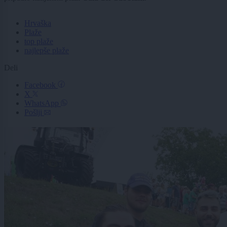
Hrvaška
Plaže
top plaže
najlepše plaže
Deli
Facebook
X
WhatsApp
Pošlji