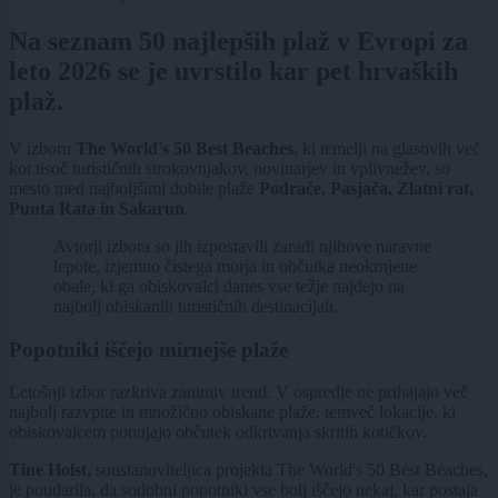
Na seznam 50 najlepših plaž v Evropi za
leto 2026 se je uvrstilo kar pet hrvaških
plaž.
V izboru
The World's 50 Best Beaches
, ki temelji na glasovih več
kot tisoč turističnih strokovnjakov, novinarjev in vplivnežev, so
mesto med najboljšimi dobile plaže
Podrače, Pasjača, Zlatni rat,
Punta Rata in Sakarun
.
Avtorji izbora so jih izpostavili zaradi njihove naravne
lepote, izjemno čistega morja in občutka neokrnjene
obale, ki ga obiskovalci danes vse težje najdejo na
najbolj obiskanih turističnih destinacijah.
Popotniki iščejo mirnejše plaže
Letošnji izbor razkriva zanimiv trend. V ospredje ne prihajajo več
najbolj razvpite in množično obiskane plaže, temveč lokacije, ki
obiskovalcem ponujajo občutek odkrivanja skritih kotičkov.
Tine Holst,
soustanoviteljica projekta The World's 50 Best Beaches,
je poudarila, da sodobni popotniki vse bolj iščejo nekaj, kar postaja