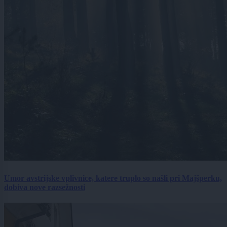
Umor avstrijske vplivnice, katere truplo so našli pri Majšperku,
dobiva nove razsežnosti