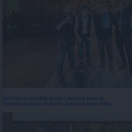
Od Prljavega kazališta do joge v mestnem parku in
Pomurskega galopa, Pomurje čaka pester konec tedna