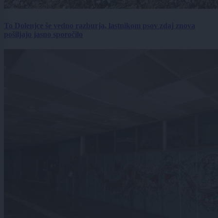
To Dolenjce še vedno razburja, lastnikom psov zdaj znova
pošiljajo jasno sporočilo