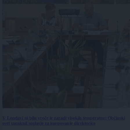
V Lendavi ni bilo vroče le zaradi visokih temperatur: Občinski
svet umaknil soglasje za imenovanje direktorice