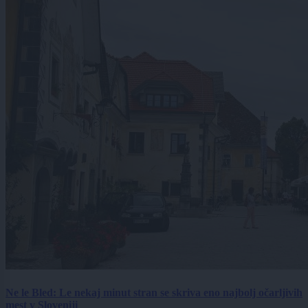
Ne le Bled: Le nekaj minut stran se skriva eno najbolj očarljivih
mest v Sloveniji