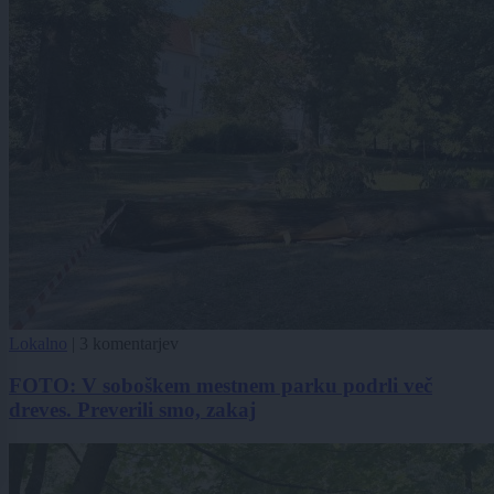
Lokalno
|
3 komentarjev
FOTO: V soboškem mestnem parku podrli več
dreves. Preverili smo, zakaj