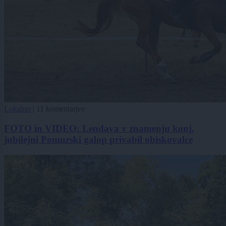
Lokalno
|
11 komentarjev
FOTO in VIDEO: Lendava v znamenju konj,
jubilejni Pomurski galop privabil obiskovalce