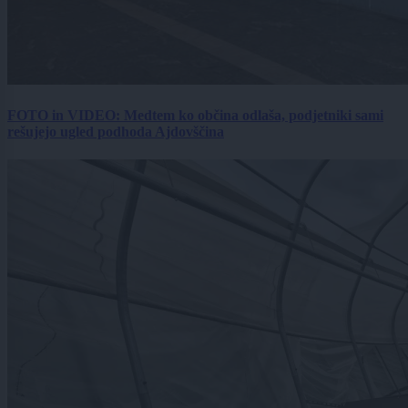
FOTO in VIDEO: Medtem ko občina odlaša, podjetniki sami
rešujejo ugled podhoda Ajdovščina