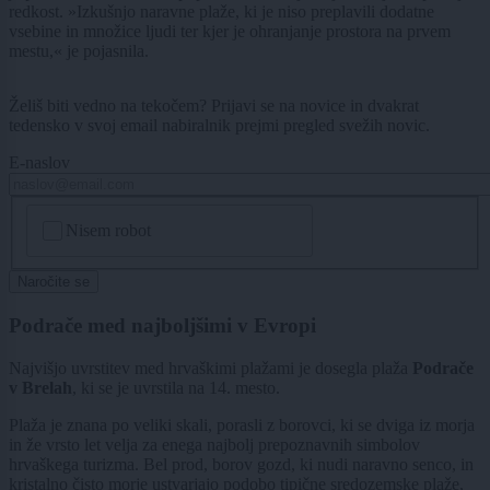
redkost. »Izkušnjo naravne plaže, ki je niso preplavili dodatne
vsebine in množice ljudi ter kjer je ohranjanje prostora na prvem
mestu,« je pojasnila.
Želiš biti vedno na tekočem? Prijavi se na novice in dvakrat
tedensko v svoj email nabiralnik prejmi pregled svežih novic.
E-naslov
CAPTCHA
Nisem robot
Naročite se
Podrače med najboljšimi v Evropi
Najvišjo uvrstitev med hrvaškimi plažami je dosegla plaža
Podrače
v Brelah
, ki se je uvrstila na 14. mesto.
Plaža je znana po veliki skali, porasli z borovci, ki se dviga iz morja
in že vrsto let velja za enega najbolj prepoznavnih simbolov
hrvaškega turizma. Bel prod, borov gozd, ki nudi naravno senco, in
kristalno čisto morje ustvarjajo podobo tipične sredozemske plaže,