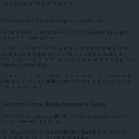
najbolj priljubljenih plaž na Jadranu.
Sakarun kot hrvaški odgovor na Karibe
Seznam hrvaških predstavnikov zaključuje
Sakarun na Dugem
otoku
, ki je zasedel 42. mesto.
Plaža je znana po belem pesku in plitvem turkiznem morju, zaradi
česar jo številni primerjajo s karibskimi plažami. Za razliko od
številnih prodnatih dalmatinskih zalivov ponuja nekoliko drugačno
izkušnjo hrvaške obale.
Obdana je z borovim gozdom in dovolj prostorna za sproščen oddih,
zato je še posebej priljubljena med družinami in obiskovalci, ki se
želijo izogniti gneči.
Na vrhu Grčija, sledita Španija in Italija
Prvo mesto na seznamu najlepših evropskih plaž za leto 2026 je
zasedla
Fteri Beach v Grčiji
.
Na drugem mestu je
Cala Macarella v Španiji
, tretje mesto pa je
pripadlo italijanski plaži
Cala dei Gabbiani
.