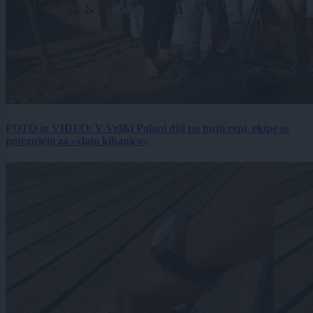
FOTO in VIDEO: V Veliki Polani diši po bujti repi, ekipe se
potegujejo za »zlato kihanico«