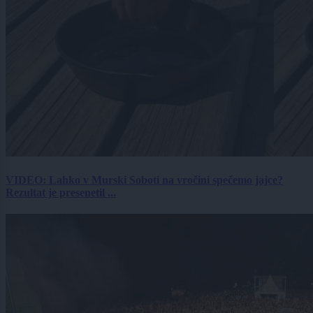
VIDEO: Lahko v Murski Soboti na vročini spečemo jajce?
Rezultat je presenetil ...