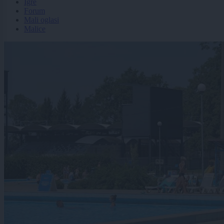
Igre
Forum
Mali oglasi
Malice