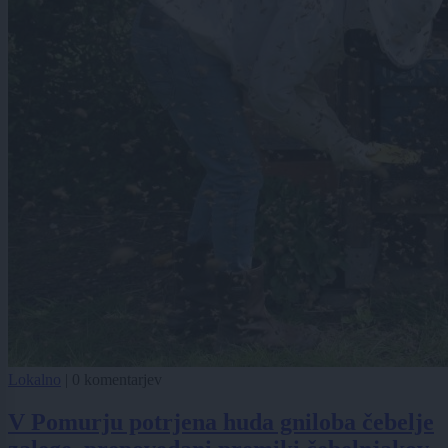
Lokalno
|
0 komentarjev
V Pomurju potrjena huda gniloba čebelje