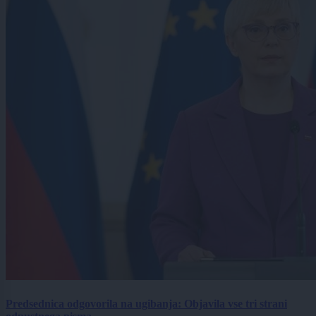
Predsednica odgovorila na ugibanja: Objavila vse tri strani