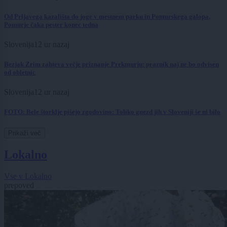
Od Prljavega kazališta do joge v mestnem parku in Pomurskega galopa,
Pomurje čaka pester konec tedna
Slovenija
12 ur nazaj
Bezjak Zrim zahteva večje priznanje Prekmurju: praznik naj ne bo odvisen
od obletnic
Slovenija
12 ur nazaj
FOTO: Bele štorklje pišejo zgodovino: Toliko gnezd jih v Sloveniji še ni bilo
Prikaži več
Lokalno
Vse v Lokalno
prepoved