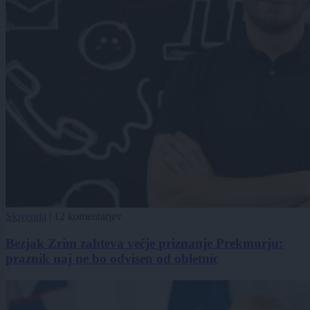
Slovenija
|
12 komentarjev
Bezjak Zrim zahteva večje priznanje Prekmurju:
praznik naj ne bo odvisen od obletnic