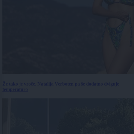
Že tako je vroče, Natalija Verboten pa še dodatno dviguje
temperaturo