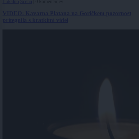
Lokalno
Scena
|
0 komentarjev
VIDEO: Kavarna Platana na Goričkem pozornost
pritegnila s kratkimi videi