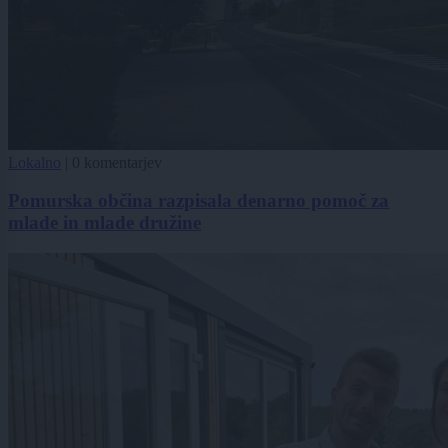
Lokalno
|
0 komentarjev
Pomurska občina razpisala denarno pomoč za
mlade in mlade družine