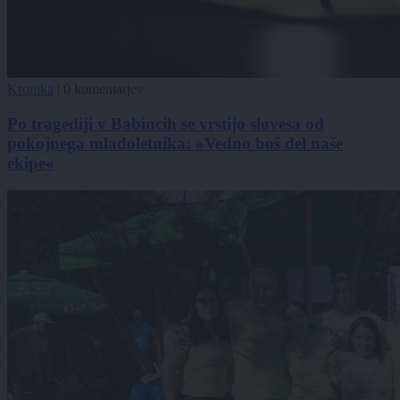
Kronika
|
0 komentarjev
Po tragediji v Babincih se vrstijo slovesa od
pokojnega mladoletnika: »Vedno boš del naše
ekipe«