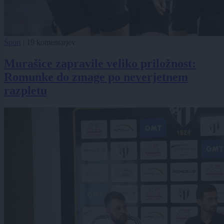
Šport
|
19 komentarjev
Murašice zapravile veliko priložnost:
Romunke do zmage po neverjetnem
razpletu