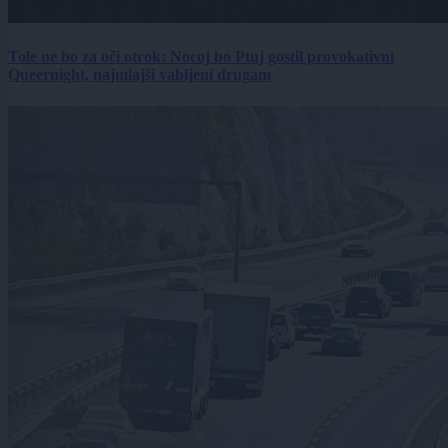
Tole ne bo za oči otrok: Nocoj bo Ptuj gostil provokativni
Queernight, najmlajši vabljeni drugam