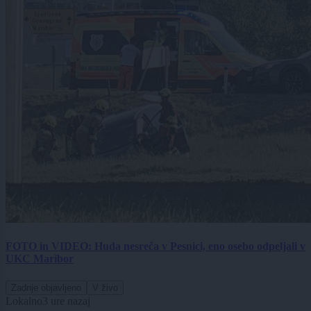
FOTO in VIDEO: Huda nesreča v Pesnici, eno osebo odpeljali v
UKC Maribor
Zadnje objavljeno
V živo
Lokalno
3 ure nazaj