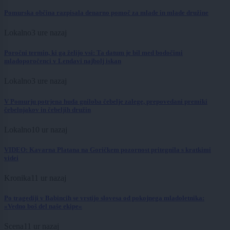
Pomurska občina razpisala denarno pomoč za mlade in mlade družine
Lokalno
3 ure nazaj
Poročni termin, ki ga želijo vsi: Ta datum je bil med bodočimi
mladoporočenci v Lendavi najbolj iskan
Lokalno
3 ure nazaj
V Pomurju potrjena huda gniloba čebelje zalege, prepovedani premiki
čebelnjakov in čebeljih družin
Lokalno
10 ur nazaj
VIDEO: Kavarna Platana na Goričkem pozornost pritegnila s kratkimi
videi
Kronika
11 ur nazaj
Po tragediji v Babincih se vrstijo slovesa od pokojnega mladoletnika:
»Vedno boš del naše ekipe«
Scena
11 ur nazaj