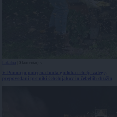
Lokalno
|
0 komentarjev
V Pomurju potrjena huda gniloba čebelje zalege,
prepovedani premiki čebelnjakov in čebeljih družin