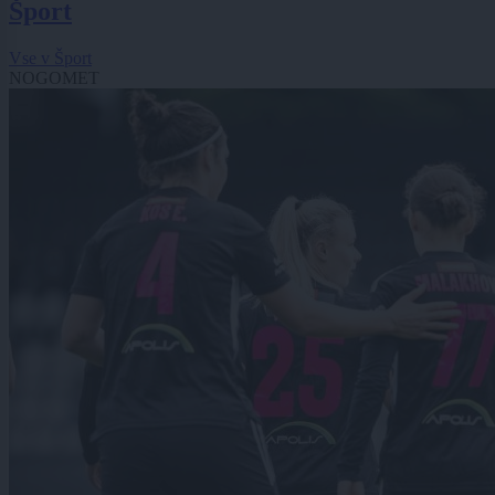
Šport
Vse v Šport
NOGOMET