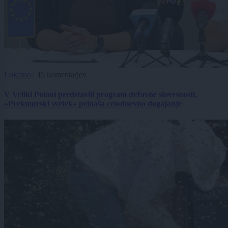
Lokalno
|
45 komentarjev
V Veliki Polani predstavili program državne slovesnosti,
»Prekmurski svétek« prinaša celodnevno dogajanje