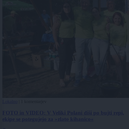
Lokalno
|
1 komentarjev
FOTO in VIDEO: V Veliki Polani diši po bujti repi,
ekipe se potegujejo za »zlato kihanico«