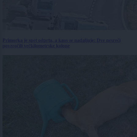
Primorka je spet odprta, a kaos se nadaljuje: Dve nesreči
povzročili večkilometrske kolone