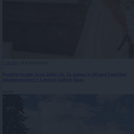
Lokalno
|
0 komentarjev
Poročni termin, ki ga želijo vsi: Ta datum je bil med bodočimi
mladoporočenci v Lendavi najbolj iskan
razpis