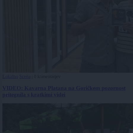
Lokalno
Scena
|
0 komentarjev
VIDEO: Kavarna Platana na Goričkem pozornost
pritegnila s kratkimi videi