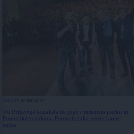
Scena
|
0 komentarjev
Od Prljavega kazališta do joge v mestnem parku in
Pomurskega galopa, Pomurje čaka pester konec
tedna