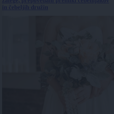
zalege, prepovedani premiki čebelnjakov
in čebeljih družin