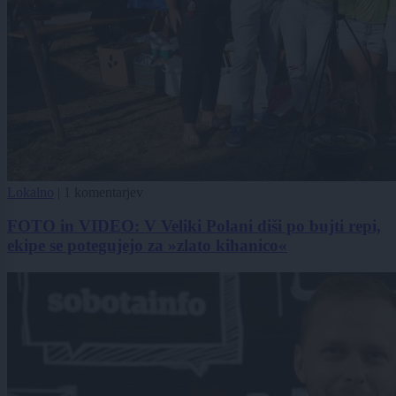
Lokalno
|
1 komentarjev
FOTO in VIDEO: V Veliki Polani diši po bujti repi,
ekipe se potegujejo za »zlato kihanico«