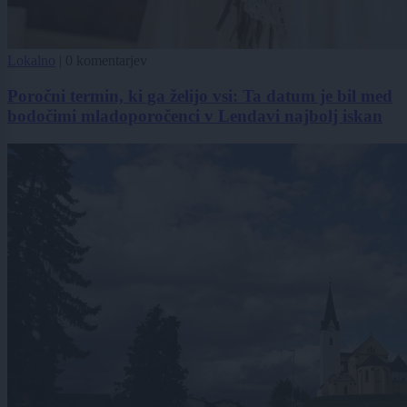
Lokalno
|
0 komentarjev
Poročni termin, ki ga želijo vsi: Ta datum je bil med
bodočimi mladoporočenci v Lendavi najbolj iskan