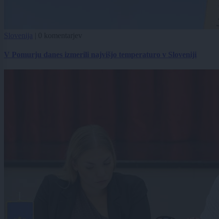
Slovenija
|
0 komentarjev
V Pomurju danes izmerili najvišjo temperaturo v Sloveniji