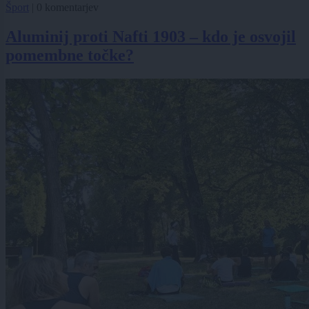
Šport
|
0 komentarjev
Aluminij proti Nafti 1903 – kdo je osvojil
pomembne točke?