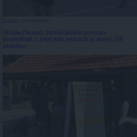
Lokalno
|
0 komentarjev
Občina Puconci: Stroški šolskih prevozov
eksplodirali, v petih letih poskočili za skoraj 150
odstotkov