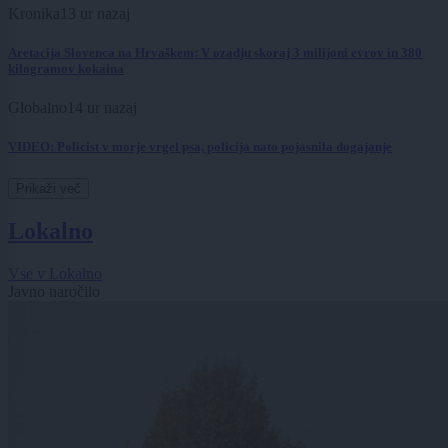
Kronika
13 ur nazaj
Aretacija Slovenca na Hrvaškem: V ozadju skoraj 3 milijoni evrov in 380
kilogramov kokaina
Globalno
14 ur nazaj
VIDEO: Policist v morje vrgel psa, policija nato pojasnila dogajanje
Prikaži več
Lokalno
Vse v Lokalno
Javno naročilo