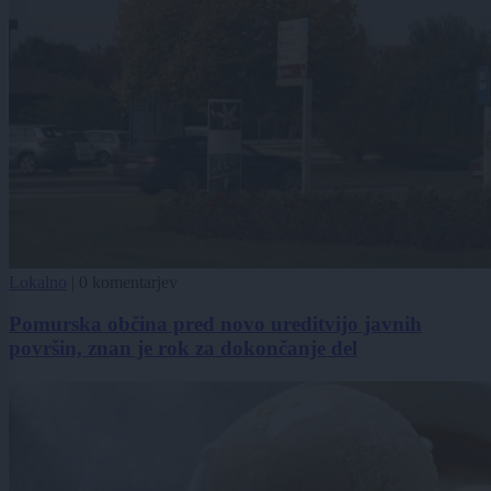
Lokalno
|
0 komentarjev
Pomurska občina pred novo ureditvijo javnih
površin, znan je rok za dokončanje del