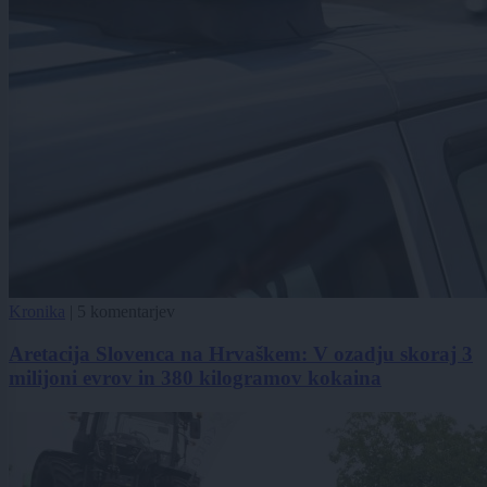
Kronika
|
5 komentarjev
Aretacija Slovenca na Hrvaškem: V ozadju skoraj 3
milijoni evrov in 380 kilogramov kokaina