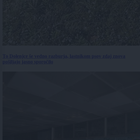
To Dolenjce še vedno razburja, lastnikom psov zdaj znova
pošiljajo jasno sporočilo