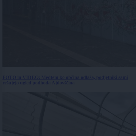
FOTO in VIDEO: Medtem ko občina odlaša, podjetniki sami
rešujejo ugled podhoda Ajdovščina