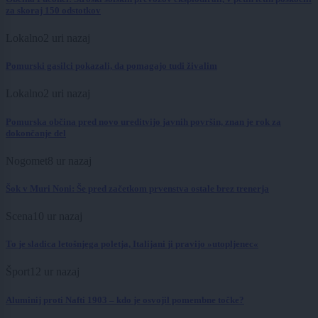
za skoraj 150 odstotkov
Lokalno
2 uri nazaj
Pomurski gasilci pokazali, da pomagajo tudi živalim
Lokalno
2 uri nazaj
Pomurska občina pred novo ureditvijo javnih površin, znan je rok za
dokončanje del
Nogomet
8 ur nazaj
Šok v Muri Noni: Še pred začetkom prvenstva ostale brez trenerja
Scena
10 ur nazaj
To je sladica letošnjega poletja, Italijani ji pravijo »utopljenec«
Šport
12 ur nazaj
Aluminij proti Nafti 1903 – kdo je osvojil pomembne točke?