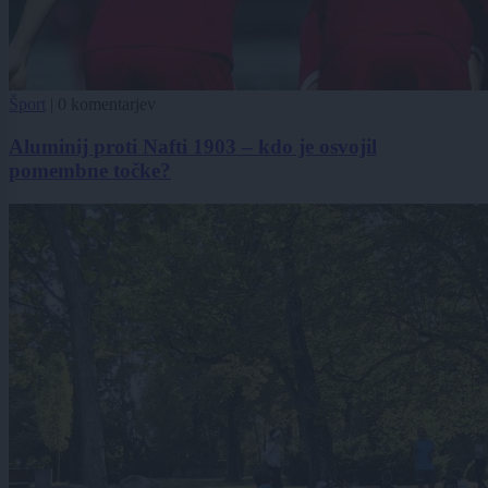
Šport
|
0 komentarjev
Aluminij proti Nafti 1903 – kdo je osvojil
pomembne točke?