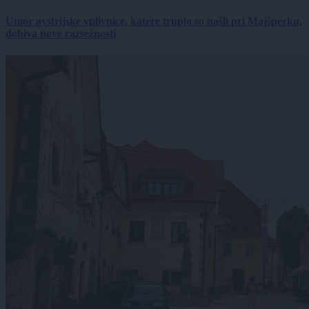
Umor avstrijske vplivnice, katere truplo so našli pri Majšperku,
dobiva nove razsežnosti