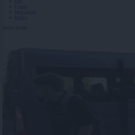
Igre
Forum
Mali oglasi
Malice
visoki stroški