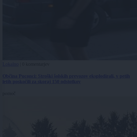
Lokalno
|
0 komentarjev
Občina Puconci: Stroški šolskih prevozov eksplodirali, v petih
letih poskočili za skoraj 150 odstotkov
pomoč