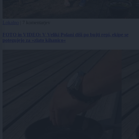
Lokalno
|
7 komentarjev
FOTO in VIDEO: V Veliki Polani diši po bujti repi, ekipe se
potegujejo za »zlato kihanico«