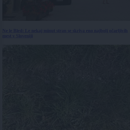
Ne le Bled: Le nekaj minut stran se skriva eno najbolj očarljivih
mest v Sloveniji