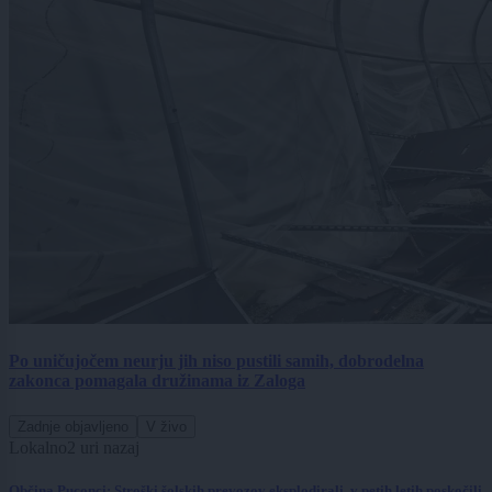
Po uničujočem neurju jih niso pustili samih, dobrodelna
zakonca pomagala družinama iz Zaloga
Zadnje objavljeno
V živo
Lokalno
2 uri nazaj
Občina Puconci: Stroški šolskih prevozov eksplodirali, v petih letih poskočili