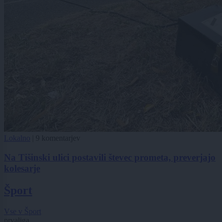
Lokalno
|
9 komentarjev
Na Tišinski ulici postavili števec prometa, preverjajo
kolesarje
Šport
Vse v Šport
prvaliga