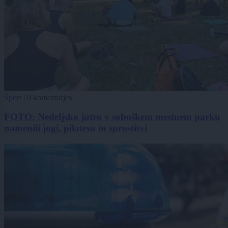
Šport
|
0 komentarjev
FOTO: Nedeljsko jutro v soboškem mestnem parku
namenili jogi, pilatesu in sprostitvi