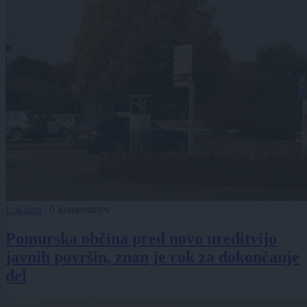
Lokalno
|
0 komentarjev
Pomurska občina pred novo ureditvijo
javnih površin, znan je rok za dokončanje
del