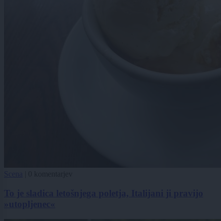
Scena
|
0 komentarjev
To je sladica letošnjega poletja, Italijani ji pravijo
»utopljenec«