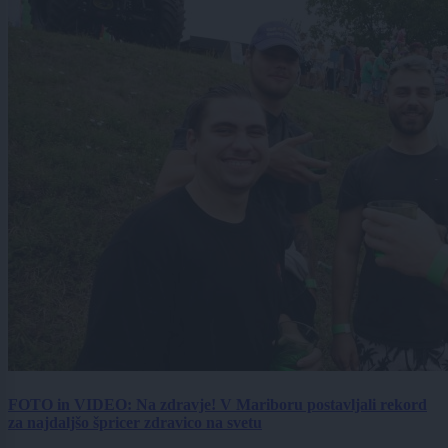
FOTO in VIDEO: Na zdravje! V Mariboru postavljali rekord
za najdaljšo špricer zdravico na svetu